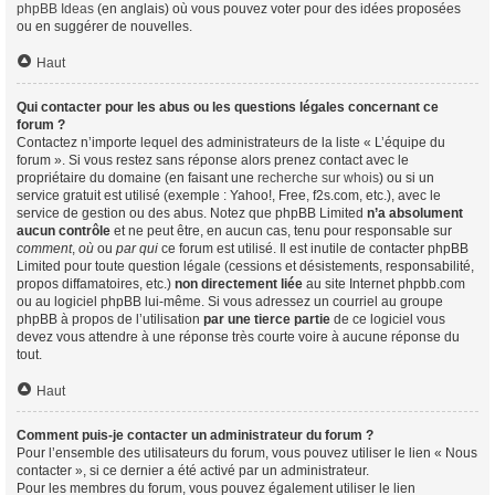
phpBB Ideas
(en anglais) où vous pouvez voter pour des idées proposées
ou en suggérer de nouvelles.
Haut
Qui contacter pour les abus ou les questions légales concernant ce
forum ?
Contactez n’importe lequel des administrateurs de la liste « L’équipe du
forum ». Si vous restez sans réponse alors prenez contact avec le
propriétaire du domaine (en faisant une
recherche sur whois
) ou si un
service gratuit est utilisé (exemple : Yahoo!, Free, f2s.com, etc.), avec le
service de gestion ou des abus. Notez que phpBB Limited
n’a absolument
aucun contrôle
et ne peut être, en aucun cas, tenu pour responsable sur
comment
,
où
ou
par qui
ce forum est utilisé. Il est inutile de contacter phpBB
Limited pour toute question légale (cessions et désistements, responsabilité,
propos diffamatoires, etc.)
non directement liée
au site Internet phpbb.com
ou au logiciel phpBB lui-même. Si vous adressez un courriel au groupe
phpBB à propos de l’utilisation
par une tierce partie
de ce logiciel vous
devez vous attendre à une réponse très courte voire à aucune réponse du
tout.
Haut
Comment puis-je contacter un administrateur du forum ?
Pour l’ensemble des utilisateurs du forum, vous pouvez utiliser le lien « Nous
contacter », si ce dernier a été activé par un administrateur.
Pour les membres du forum, vous pouvez également utiliser le lien