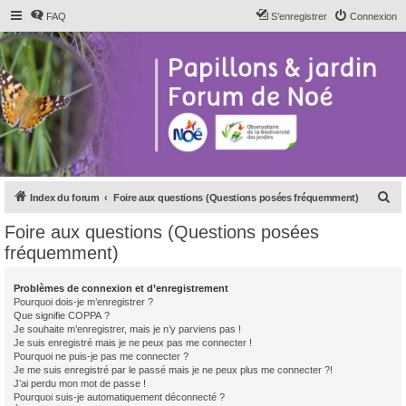
FAQ
S’enregistrer
Connexion
R
Index du forum
Foire aux questions (Questions posées fréquemment)
e
Foire aux questions (Questions posées
c
fréquemment)
h
e
Problèmes de connexion et d’enregistrement
Pourquoi dois-je m’enregistrer ?
r
Que signifie COPPA ?
c
Je souhaite m’enregistrer, mais je n’y parviens pas !
Je suis enregistré mais je ne peux pas me connecter !
h
Pourquoi ne puis-je pas me connecter ?
Je me suis enregistré par le passé mais je ne peux plus me connecter ?!
e
J’ai perdu mon mot de passe !
r
Pourquoi suis-je automatiquement déconnecté ?