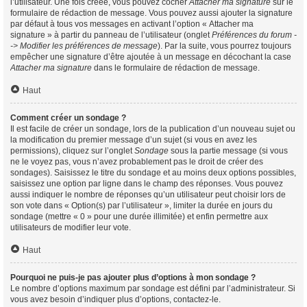
l’utilisateur. Une fois créée, vous pouvez cocher
Attacher ma signature
sur le
formulaire de rédaction de message. Vous pouvez aussi ajouter la signature
par défaut à tous vos messages en activant l’option « Attacher ma
signature » à partir du panneau de l’utilisateur (onglet
Préférences du forum -
-> Modifier les préférences de message
). Par la suite, vous pourrez toujours
empêcher une signature d’être ajoutée à un message en décochant la case
Attacher ma signature
dans le formulaire de rédaction de message.
Haut
Comment créer un sondage ?
Il est facile de créer un sondage, lors de la publication d’un nouveau sujet ou
la modification du premier message d’un sujet (si vous en avez les
permissions), cliquez sur l’onglet
Sondage
sous la partie message (si vous
ne le voyez pas, vous n’avez probablement pas le droit de créer des
sondages). Saisissez le titre du sondage et au moins deux options possibles,
saisissez une option par ligne dans le champ des réponses. Vous pouvez
aussi indiquer le nombre de réponses qu’un utilisateur peut choisir lors de
son vote dans « Option(s) par l’utilisateur », limiter la durée en jours du
sondage (mettre « 0 » pour une durée illimitée) et enfin permettre aux
utilisateurs de modifier leur vote.
Haut
Pourquoi ne puis-je pas ajouter plus d’options à mon sondage ?
Le nombre d’options maximum par sondage est défini par l’administrateur. Si
vous avez besoin d’indiquer plus d’options, contactez-le.