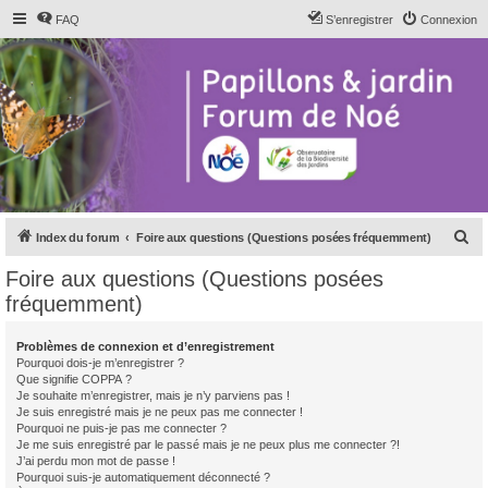
FAQ
S’enregistrer
Connexion
R
Index du forum
Foire aux questions (Questions posées fréquemment)
e
Foire aux questions (Questions posées
c
fréquemment)
h
e
Problèmes de connexion et d’enregistrement
Pourquoi dois-je m’enregistrer ?
r
Que signifie COPPA ?
c
Je souhaite m’enregistrer, mais je n’y parviens pas !
Je suis enregistré mais je ne peux pas me connecter !
h
Pourquoi ne puis-je pas me connecter ?
Je me suis enregistré par le passé mais je ne peux plus me connecter ?!
e
J’ai perdu mon mot de passe !
r
Pourquoi suis-je automatiquement déconnecté ?