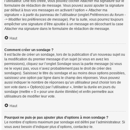
l’utilisateur. Une fois créée, vous pouvez cocher
Attacher ma signature
sur le
formulaire de rédaction de message. Vous pouvez aussi ajouter la signature
par défaut à tous vos messages en activant l’option « Attacher ma
signature » à partir du panneau de l’utilisateur (onglet
Préférences du forum -
-> Modifier les préférences de message
). Par la suite, vous pourrez toujours
empêcher une signature d’être ajoutée à un message en décochant la case
Attacher ma signature
dans le formulaire de rédaction de message.
Haut
Comment créer un sondage ?
Il est facile de créer un sondage, lors de la publication d’un nouveau sujet ou
la modification du premier message d’un sujet (si vous en avez les
permissions), cliquez sur l’onglet
Sondage
sous la partie message (si vous
ne le voyez pas, vous n’avez probablement pas le droit de créer des
sondages). Saisissez le titre du sondage et au moins deux options possibles,
saisissez une option par ligne dans le champ des réponses. Vous pouvez
aussi indiquer le nombre de réponses qu’un utilisateur peut choisir lors de
son vote dans « Option(s) par l’utilisateur », limiter la durée en jours du
sondage (mettre « 0 » pour une durée illimitée) et enfin permettre aux
utilisateurs de modifier leur vote.
Haut
Pourquoi ne puis-je pas ajouter plus d’options à mon sondage ?
Le nombre d’options maximum par sondage est défini par l’administrateur. Si
vous avez besoin d’indiquer plus d’options, contactez-le.