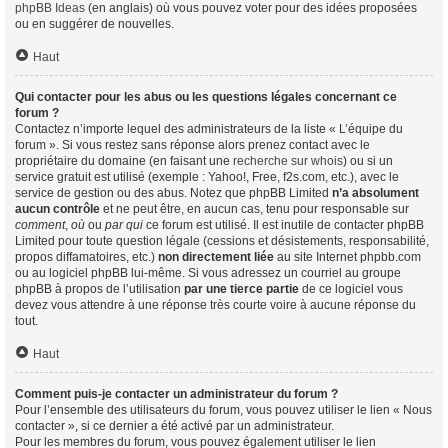
phpBB Ideas
(en anglais) où vous pouvez voter pour des idées proposées
ou en suggérer de nouvelles.
Haut
Qui contacter pour les abus ou les questions légales concernant ce
forum ?
Contactez n’importe lequel des administrateurs de la liste « L’équipe du
forum ». Si vous restez sans réponse alors prenez contact avec le
propriétaire du domaine (en faisant une
recherche sur whois
) ou si un
service gratuit est utilisé (exemple : Yahoo!, Free, f2s.com, etc.), avec le
service de gestion ou des abus. Notez que phpBB Limited
n’a absolument
aucun contrôle
et ne peut être, en aucun cas, tenu pour responsable sur
comment
,
où
ou
par qui
ce forum est utilisé. Il est inutile de contacter phpBB
Limited pour toute question légale (cessions et désistements, responsabilité,
propos diffamatoires, etc.)
non directement liée
au site Internet phpbb.com
ou au logiciel phpBB lui-même. Si vous adressez un courriel au groupe
phpBB à propos de l’utilisation
par une tierce partie
de ce logiciel vous
devez vous attendre à une réponse très courte voire à aucune réponse du
tout.
Haut
Comment puis-je contacter un administrateur du forum ?
Pour l’ensemble des utilisateurs du forum, vous pouvez utiliser le lien « Nous
contacter », si ce dernier a été activé par un administrateur.
Pour les membres du forum, vous pouvez également utiliser le lien