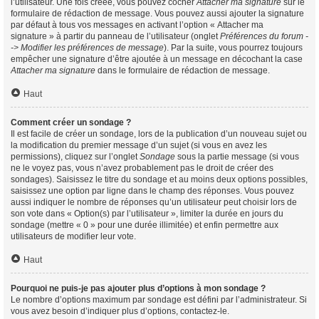
l’utilisateur. Une fois créée, vous pouvez cocher
Attacher ma signature
sur le
formulaire de rédaction de message. Vous pouvez aussi ajouter la signature
par défaut à tous vos messages en activant l’option « Attacher ma
signature » à partir du panneau de l’utilisateur (onglet
Préférences du forum -
-> Modifier les préférences de message
). Par la suite, vous pourrez toujours
empêcher une signature d’être ajoutée à un message en décochant la case
Attacher ma signature
dans le formulaire de rédaction de message.
Haut
Comment créer un sondage ?
Il est facile de créer un sondage, lors de la publication d’un nouveau sujet ou
la modification du premier message d’un sujet (si vous en avez les
permissions), cliquez sur l’onglet
Sondage
sous la partie message (si vous
ne le voyez pas, vous n’avez probablement pas le droit de créer des
sondages). Saisissez le titre du sondage et au moins deux options possibles,
saisissez une option par ligne dans le champ des réponses. Vous pouvez
aussi indiquer le nombre de réponses qu’un utilisateur peut choisir lors de
son vote dans « Option(s) par l’utilisateur », limiter la durée en jours du
sondage (mettre « 0 » pour une durée illimitée) et enfin permettre aux
utilisateurs de modifier leur vote.
Haut
Pourquoi ne puis-je pas ajouter plus d’options à mon sondage ?
Le nombre d’options maximum par sondage est défini par l’administrateur. Si
vous avez besoin d’indiquer plus d’options, contactez-le.