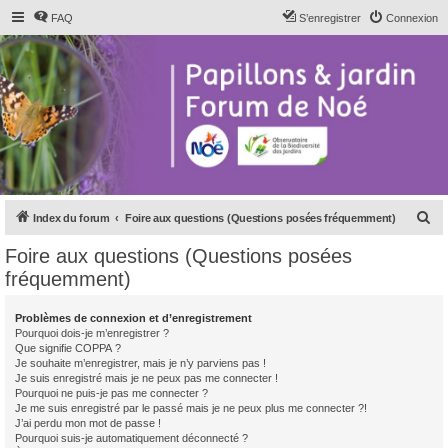
FAQ
S’enregistrer
Connexion
R
Index du forum
Foire aux questions (Questions posées fréquemment)
e
Foire aux questions (Questions posées
c
fréquemment)
h
e
Problèmes de connexion et d’enregistrement
Pourquoi dois-je m’enregistrer ?
r
Que signifie COPPA ?
c
Je souhaite m’enregistrer, mais je n’y parviens pas !
Je suis enregistré mais je ne peux pas me connecter !
h
Pourquoi ne puis-je pas me connecter ?
Je me suis enregistré par le passé mais je ne peux plus me connecter ?!
e
J’ai perdu mon mot de passe !
r
Pourquoi suis-je automatiquement déconnecté ?