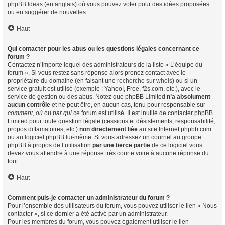
phpBB Ideas
(en anglais) où vous pouvez voter pour des idées proposées
ou en suggérer de nouvelles.
Haut
Qui contacter pour les abus ou les questions légales concernant ce
forum ?
Contactez n’importe lequel des administrateurs de la liste « L’équipe du
forum ». Si vous restez sans réponse alors prenez contact avec le
propriétaire du domaine (en faisant une
recherche sur whois
) ou si un
service gratuit est utilisé (exemple : Yahoo!, Free, f2s.com, etc.), avec le
service de gestion ou des abus. Notez que phpBB Limited
n’a absolument
aucun contrôle
et ne peut être, en aucun cas, tenu pour responsable sur
comment
,
où
ou
par qui
ce forum est utilisé. Il est inutile de contacter phpBB
Limited pour toute question légale (cessions et désistements, responsabilité,
propos diffamatoires, etc.)
non directement liée
au site Internet phpbb.com
ou au logiciel phpBB lui-même. Si vous adressez un courriel au groupe
phpBB à propos de l’utilisation
par une tierce partie
de ce logiciel vous
devez vous attendre à une réponse très courte voire à aucune réponse du
tout.
Haut
Comment puis-je contacter un administrateur du forum ?
Pour l’ensemble des utilisateurs du forum, vous pouvez utiliser le lien « Nous
contacter », si ce dernier a été activé par un administrateur.
Pour les membres du forum, vous pouvez également utiliser le lien