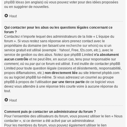
phpBB Ideas
(en anglais) où vous pouvez voter pour des idées proposées
ou en suggérer de nouvelles.
Haut
Qui contacter pour les abus ou les questions légales concernant ce
forum ?
Contactez n’importe lequel des administrateurs de la liste « L’équipe du
forum ». Si vous restez sans réponse alors prenez contact avec le
propriétaire du domaine (en faisant une
recherche sur whois
) ou si un
service gratuit est utilisé (exemple : Yahoo!, Free, f2s.com, etc.), avec le
service de gestion ou des abus. Notez que phpBB Limited
n’a absolument
aucun contrôle
et ne peut être, en aucun cas, tenu pour responsable sur
comment
,
où
ou
par qui
ce forum est utilisé. Il est inutile de contacter phpBB
Limited pour toute question légale (cessions et désistements, responsabilité,
propos diffamatoires, etc.)
non directement liée
au site Internet phpbb.com
ou au logiciel phpBB lui-même. Si vous adressez un courriel au groupe
phpBB à propos de l’utilisation
par une tierce partie
de ce logiciel vous
devez vous attendre à une réponse très courte voire à aucune réponse du
tout.
Haut
Comment puis-je contacter un administrateur du forum ?
Pour l’ensemble des utilisateurs du forum, vous pouvez utiliser le lien « Nous
contacter », si ce dernier a été activé par un administrateur.
Pour les membres du forum, vous pouvez également utiliser le lien