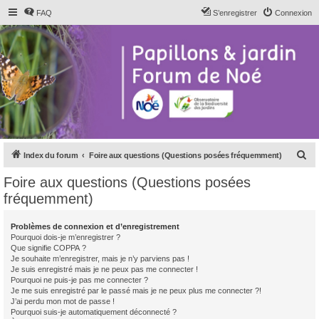
FAQ
S’enregistrer
Connexion
R
Index du forum
Foire aux questions (Questions posées fréquemment)
e
Foire aux questions (Questions posées
c
fréquemment)
h
e
Problèmes de connexion et d’enregistrement
Pourquoi dois-je m’enregistrer ?
r
Que signifie COPPA ?
c
Je souhaite m’enregistrer, mais je n’y parviens pas !
Je suis enregistré mais je ne peux pas me connecter !
h
Pourquoi ne puis-je pas me connecter ?
Je me suis enregistré par le passé mais je ne peux plus me connecter ?!
e
J’ai perdu mon mot de passe !
r
Pourquoi suis-je automatiquement déconnecté ?