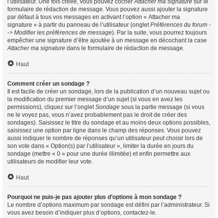
l’utilisateur. Une fois créée, vous pouvez cocher
Attacher ma signature
sur le
formulaire de rédaction de message. Vous pouvez aussi ajouter la signature
par défaut à tous vos messages en activant l’option « Attacher ma
signature » à partir du panneau de l’utilisateur (onglet
Préférences du forum -
-> Modifier les préférences de message
). Par la suite, vous pourrez toujours
empêcher une signature d’être ajoutée à un message en décochant la case
Attacher ma signature
dans le formulaire de rédaction de message.
Haut
Comment créer un sondage ?
Il est facile de créer un sondage, lors de la publication d’un nouveau sujet ou
la modification du premier message d’un sujet (si vous en avez les
permissions), cliquez sur l’onglet
Sondage
sous la partie message (si vous
ne le voyez pas, vous n’avez probablement pas le droit de créer des
sondages). Saisissez le titre du sondage et au moins deux options possibles,
saisissez une option par ligne dans le champ des réponses. Vous pouvez
aussi indiquer le nombre de réponses qu’un utilisateur peut choisir lors de
son vote dans « Option(s) par l’utilisateur », limiter la durée en jours du
sondage (mettre « 0 » pour une durée illimitée) et enfin permettre aux
utilisateurs de modifier leur vote.
Haut
Pourquoi ne puis-je pas ajouter plus d’options à mon sondage ?
Le nombre d’options maximum par sondage est défini par l’administrateur. Si
vous avez besoin d’indiquer plus d’options, contactez-le.