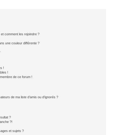
s et comment les rejoindre ?
s une couleur différente ?
?
s !
bles !
n membre de ce forum !
ateurs de ma liste d’amis ou d’ignorés ?
sultat ?
anche ?!
ages et sujets ?