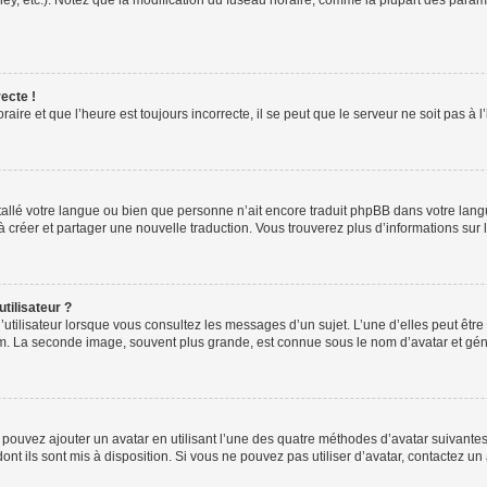
ney, etc.). Notez que la modification du fuseau horaire, comme la plupart des para
ecte !
aire et que l’heure est toujours incorrecte, il se peut que le serveur ne soit pas à
installé votre langue ou bien que personne n’ait encore traduit phpBB dans votre l
s à créer et partager une nouvelle traduction. Vous trouverez plus d’informations sur l
tilisateur ?
utilisateur lorsque vous consultez les messages d’un sujet. L’une d’elles peut êtr
rum. La seconde image, souvent plus grande, est connue sous le nom d’avatar et 
s pouvez ajouter un avatar en utilisant l’une des quatre méthodes d’avatar suivantes 
ont ils sont mis à disposition. Si vous ne pouvez pas utiliser d’avatar, contactez un