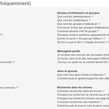
s fréquemment)
Niveaux d’utilisateurs et groupes
Que sont les administrateurs ?
Que sont les modérateurs ?
Que sont les groupes d’utilisateurs ?
Où trouver la liste des groupes d’utilisateur
Comment devenir chef de groupe ?
 ?!
Pourquoi certains membres apparaissent dan
Qu’est-ce qu’un « Groupe par défaut » ?
Qu’est-ce que le lien « L’équipe du forum » 
Messagerie privée
Je ne peux pas envoyer de messages privé
Je reçois sans arrêt des messages indésira
 connectés ?
J’ai reçu un spam ou un courriel abusif d’u
Amis et ignorés
Que sont mes listes d’amis et d’ignorés ?
?
Comment puis-je ajouter/supprimer des utilis
Recherche dans les forums
e connecter !?
Comment rechercher dans les forums ?
Pourquoi ma recherche ne renvoie aucun ré
Pourquoi ma recherche renvoie une page bl
Comment rechercher des membres ?
Comment puis-je trouver mes propres mess