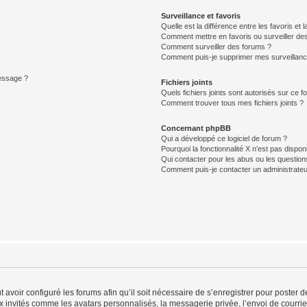
Surveillance et favoris
Quelle est la différence entre les favoris et l
Comment mettre en favoris ou surveiller des
Comment surveiller des forums ?
Comment puis-je supprimer mes surveillanc
message ?
Fichiers joints
Quels fichiers joints sont autorisés sur ce f
Comment trouver tous mes fichiers joints ?
Concernant phpBB
Qui a développé ce logiciel de forum ?
Pourquoi la fonctionnalité X n’est pas dispon
Qui contacter pour les abus ou les questio
Comment puis-je contacter un administrateu
t avoir configuré les forums afin qu’il soit nécessaire de s’enregistrer pour poster
x invités comme les avatars personnalisés, la messagerie privée, l’envoi de courri