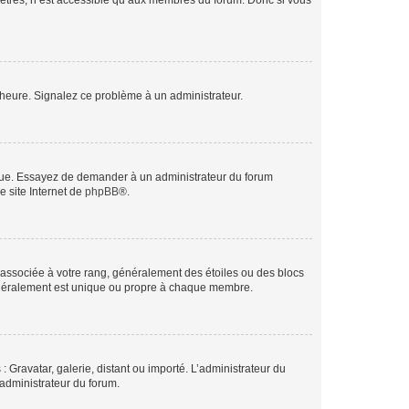
mètres, n’est accessible qu’aux membres du forum. Donc si vous
 l’heure. Signalez ce problème à un administrateur.
angue. Essayez de demander à un administrateur du forum
e site Internet de
phpBB
®.
e associée à votre rang, généralement des étoiles ou des blocs
généralement est unique ou propre à chaque membre.
: Gravatar, galerie, distant ou importé. L’administrateur du
 administrateur du forum.