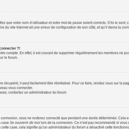
iez que votre nom d’utilisateur et votre mot de passe soient corrects. S’ils le sont,
e du site Internet ait une erreur de configuration de son côté, et qu’il devra la corri
 connecter ?!
votre compte. En effet, il est courant de supprimer régulièrement les membres ne pos
ur le forum.
 récupéré, il peut facilement être réinitialisé. Pour ce faire, rendez vous sur la p
uveau vous connecter.
passe, contactez un administrateur du forum.
e connexion, vous ne resterez connecté que pendant une durée déterminée. Cela em
la case
Se souvenir de moi
lors de la connexion. Ce n’est pas recommandé si vous u
s cette case, cela signifie qu’un administrateur du forum a désactivé cette fonctionna