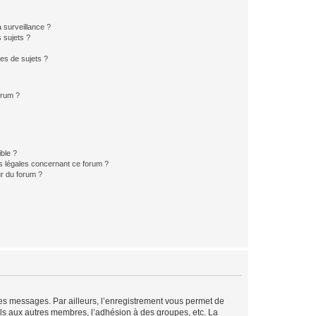
a surveillance ?
 sujets ?
es de sujets ?
orum ?
ible ?
ns légales concernant ce forum ?
r du forum ?
 des messages. Par ailleurs, l’enregistrement vous permet de
els aux autres membres, l’adhésion à des groupes, etc. La