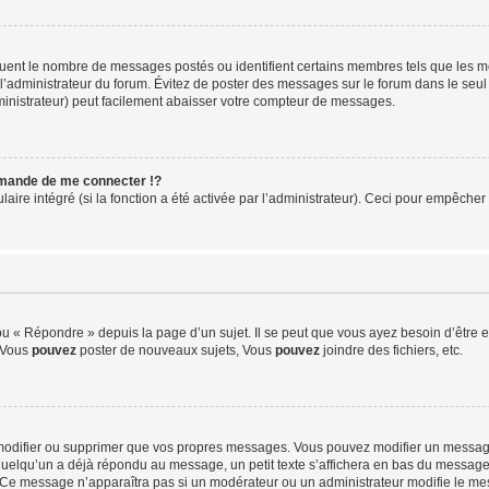
iquent le nombre de messages postés ou identifient certains membres tels que les 
ar l’administrateur du forum. Évitez de poster des messages sur le forum dans le seu
ministrateur) peut facilement abaisser votre compteur de messages.
mande de me connecter !?
re intégré (si la fonction a été activée par l’administrateur). Ceci pour empêcher l’u
 « Répondre » depuis la page d’un sujet. Il se peut que vous ayez besoin d’être e
: Vous
pouvez
poster de nouveaux sujets, Vous
pouvez
joindre des fichiers, etc.
modifier ou supprimer que vos propres messages. Vous pouvez modifier un message
lqu’un a déjà répondu au message, un petit texte s’affichera en bas du message ind
n. Ce message n’apparaîtra pas si un modérateur ou un administrateur modifie le mes