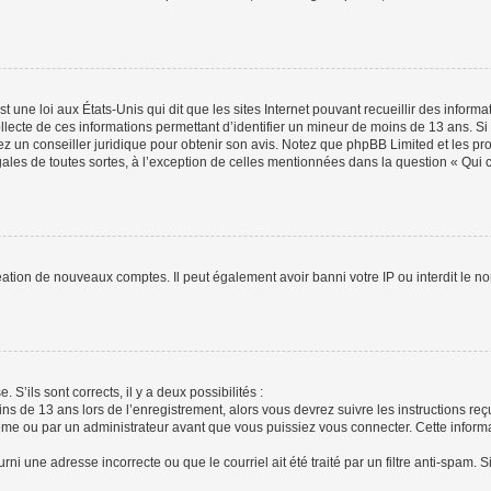
t une loi aux États-Unis qui dit que les sites Internet pouvant recueillir des infor
ollecte de ces informations permettant d’identifier un mineur de moins de 13 ans. S
tez un conseiller juridique pour obtenir son avis. Notez que phpBB Limited et les pr
gales de toutes sortes, à l’exception de celles mentionnées dans la question « Qui
réation de nouveaux comptes. Il peut également avoir banni votre IP ou interdit le no
 S’ils sont corrects, il y a deux possibilités :
ins de 13 ans lors de l’enregistrement, alors vous devrez suivre les instructions r
me ou par un administrateur avant que vous puissiez vous connecter. Cette informat
rni une adresse incorrecte ou que le courriel ait été traité par un filtre anti-spam. S