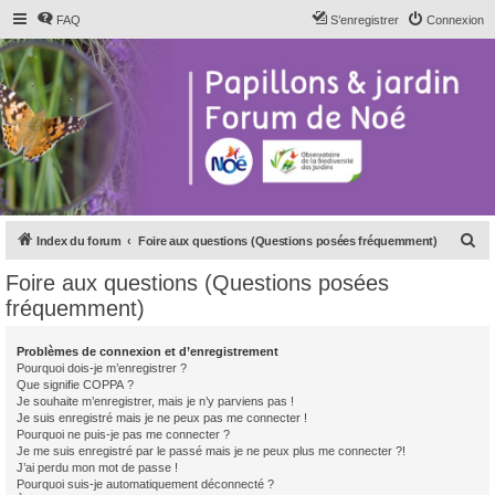
FAQ
S’enregistrer
Connexion
R
Index du forum
Foire aux questions (Questions posées fréquemment)
e
Foire aux questions (Questions posées
c
fréquemment)
h
e
Problèmes de connexion et d’enregistrement
Pourquoi dois-je m’enregistrer ?
r
Que signifie COPPA ?
c
Je souhaite m’enregistrer, mais je n’y parviens pas !
Je suis enregistré mais je ne peux pas me connecter !
h
Pourquoi ne puis-je pas me connecter ?
Je me suis enregistré par le passé mais je ne peux plus me connecter ?!
e
J’ai perdu mon mot de passe !
r
Pourquoi suis-je automatiquement déconnecté ?