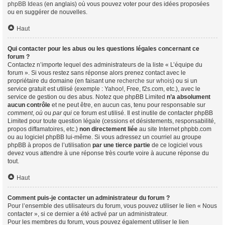
phpBB Ideas
(en anglais) où vous pouvez voter pour des idées proposées
ou en suggérer de nouvelles.
Haut
Qui contacter pour les abus ou les questions légales concernant ce
forum ?
Contactez n’importe lequel des administrateurs de la liste « L’équipe du
forum ». Si vous restez sans réponse alors prenez contact avec le
propriétaire du domaine (en faisant une
recherche sur whois
) ou si un
service gratuit est utilisé (exemple : Yahoo!, Free, f2s.com, etc.), avec le
service de gestion ou des abus. Notez que phpBB Limited
n’a absolument
aucun contrôle
et ne peut être, en aucun cas, tenu pour responsable sur
comment
,
où
ou
par qui
ce forum est utilisé. Il est inutile de contacter phpBB
Limited pour toute question légale (cessions et désistements, responsabilité,
propos diffamatoires, etc.)
non directement liée
au site Internet phpbb.com
ou au logiciel phpBB lui-même. Si vous adressez un courriel au groupe
phpBB à propos de l’utilisation
par une tierce partie
de ce logiciel vous
devez vous attendre à une réponse très courte voire à aucune réponse du
tout.
Haut
Comment puis-je contacter un administrateur du forum ?
Pour l’ensemble des utilisateurs du forum, vous pouvez utiliser le lien « Nous
contacter », si ce dernier a été activé par un administrateur.
Pour les membres du forum, vous pouvez également utiliser le lien