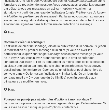
l’utilisateur. Une fois créée, vous pouvez cocher
Attacher ma signature
sur le
formulaire de rédaction de message. Vous pouvez aussi ajouter la signature
par défaut à tous vos messages en activant l’option « Attacher ma
signature » à partir du panneau de l’utilisateur (onglet
Préférences du forum -
-> Modifier les préférences de message
). Par la suite, vous pourrez toujours
empêcher une signature d’être ajoutée à un message en décochant la case
Attacher ma signature
dans le formulaire de rédaction de message.
Haut
Comment créer un sondage ?
Il est facile de créer un sondage, lors de la publication d’un nouveau sujet ou
la modification du premier message d’un sujet (si vous en avez les
permissions), cliquez sur l’onglet
Sondage
sous la partie message (si vous
ne le voyez pas, vous n’avez probablement pas le droit de créer des
sondages). Saisissez le titre du sondage et au moins deux options possibles,
saisissez une option par ligne dans le champ des réponses. Vous pouvez
aussi indiquer le nombre de réponses qu’un utilisateur peut choisir lors de
son vote dans « Option(s) par l’utilisateur », limiter la durée en jours du
sondage (mettre « 0 » pour une durée illimitée) et enfin permettre aux
utilisateurs de modifier leur vote.
Haut
Pourquoi ne puis-je pas ajouter plus d’options à mon sondage ?
Le nombre d’options maximum par sondage est défini par l’administrateur. Si
vous avez besoin d’indiquer plus d’options, contactez-le.