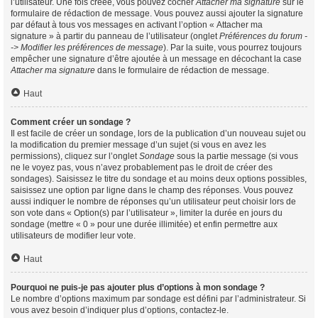
l’utilisateur. Une fois créée, vous pouvez cocher
Attacher ma signature
sur le
formulaire de rédaction de message. Vous pouvez aussi ajouter la signature
par défaut à tous vos messages en activant l’option « Attacher ma
signature » à partir du panneau de l’utilisateur (onglet
Préférences du forum -
-> Modifier les préférences de message
). Par la suite, vous pourrez toujours
empêcher une signature d’être ajoutée à un message en décochant la case
Attacher ma signature
dans le formulaire de rédaction de message.
Haut
Comment créer un sondage ?
Il est facile de créer un sondage, lors de la publication d’un nouveau sujet ou
la modification du premier message d’un sujet (si vous en avez les
permissions), cliquez sur l’onglet
Sondage
sous la partie message (si vous
ne le voyez pas, vous n’avez probablement pas le droit de créer des
sondages). Saisissez le titre du sondage et au moins deux options possibles,
saisissez une option par ligne dans le champ des réponses. Vous pouvez
aussi indiquer le nombre de réponses qu’un utilisateur peut choisir lors de
son vote dans « Option(s) par l’utilisateur », limiter la durée en jours du
sondage (mettre « 0 » pour une durée illimitée) et enfin permettre aux
utilisateurs de modifier leur vote.
Haut
Pourquoi ne puis-je pas ajouter plus d’options à mon sondage ?
Le nombre d’options maximum par sondage est défini par l’administrateur. Si
vous avez besoin d’indiquer plus d’options, contactez-le.