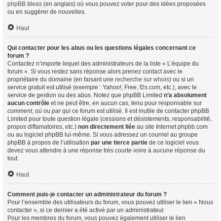
phpBB Ideas
(en anglais) où vous pouvez voter pour des idées proposées
ou en suggérer de nouvelles.
Haut
Qui contacter pour les abus ou les questions légales concernant ce
forum ?
Contactez n’importe lequel des administrateurs de la liste « L’équipe du
forum ». Si vous restez sans réponse alors prenez contact avec le
propriétaire du domaine (en faisant une
recherche sur whois
) ou si un
service gratuit est utilisé (exemple : Yahoo!, Free, f2s.com, etc.), avec le
service de gestion ou des abus. Notez que phpBB Limited
n’a absolument
aucun contrôle
et ne peut être, en aucun cas, tenu pour responsable sur
comment
,
où
ou
par qui
ce forum est utilisé. Il est inutile de contacter phpBB
Limited pour toute question légale (cessions et désistements, responsabilité,
propos diffamatoires, etc.)
non directement liée
au site Internet phpbb.com
ou au logiciel phpBB lui-même. Si vous adressez un courriel au groupe
phpBB à propos de l’utilisation
par une tierce partie
de ce logiciel vous
devez vous attendre à une réponse très courte voire à aucune réponse du
tout.
Haut
Comment puis-je contacter un administrateur du forum ?
Pour l’ensemble des utilisateurs du forum, vous pouvez utiliser le lien « Nous
contacter », si ce dernier a été activé par un administrateur.
Pour les membres du forum, vous pouvez également utiliser le lien