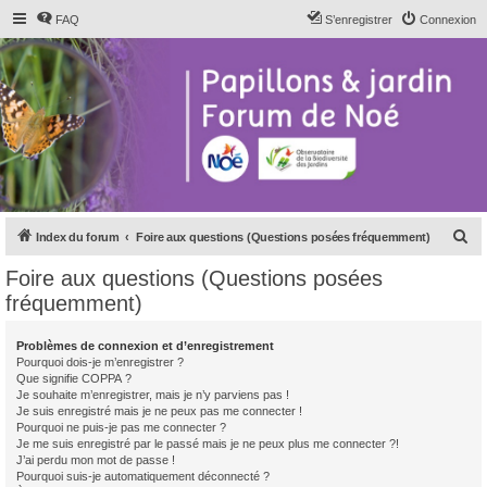
FAQ
S’enregistrer
Connexion
R
Index du forum
Foire aux questions (Questions posées fréquemment)
e
Foire aux questions (Questions posées
c
fréquemment)
h
e
Problèmes de connexion et d’enregistrement
Pourquoi dois-je m’enregistrer ?
r
Que signifie COPPA ?
c
Je souhaite m’enregistrer, mais je n’y parviens pas !
Je suis enregistré mais je ne peux pas me connecter !
h
Pourquoi ne puis-je pas me connecter ?
Je me suis enregistré par le passé mais je ne peux plus me connecter ?!
e
J’ai perdu mon mot de passe !
r
Pourquoi suis-je automatiquement déconnecté ?