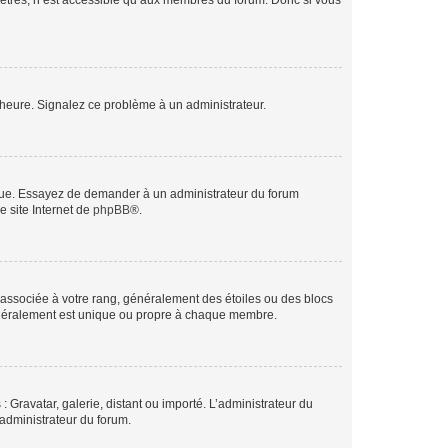
mètres, n’est accessible qu’aux membres du forum. Donc si vous
 l’heure. Signalez ce problème à un administrateur.
angue. Essayez de demander à un administrateur du forum
e site Internet de
phpBB
®.
e associée à votre rang, généralement des étoiles ou des blocs
généralement est unique ou propre à chaque membre.
: Gravatar, galerie, distant ou importé. L’administrateur du
 administrateur du forum.