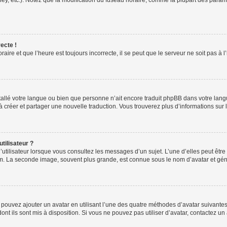
ney, etc.). Notez que la modification du fuseau horaire, comme la plupart des para
ecte !
aire et que l’heure est toujours incorrecte, il se peut que le serveur ne soit pas à
installé votre langue ou bien que personne n’ait encore traduit phpBB dans votre l
s à créer et partager une nouvelle traduction. Vous trouverez plus d’informations sur l
tilisateur ?
utilisateur lorsque vous consultez les messages d’un sujet. L’une d’elles peut êtr
rum. La seconde image, souvent plus grande, est connue sous le nom d’avatar et 
s pouvez ajouter un avatar en utilisant l’une des quatre méthodes d’avatar suivantes 
ont ils sont mis à disposition. Si vous ne pouvez pas utiliser d’avatar, contactez un