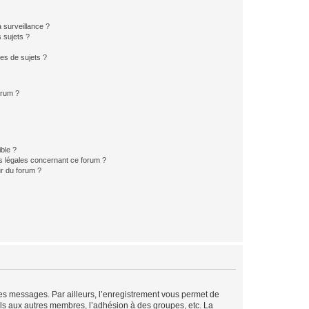
a surveillance ?
 sujets ?
es de sujets ?
orum ?
ible ?
ns légales concernant ce forum ?
r du forum ?
 des messages. Par ailleurs, l’enregistrement vous permet de
els aux autres membres, l’adhésion à des groupes, etc. La