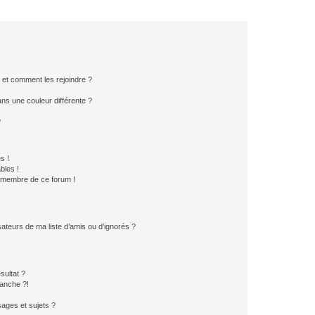
s et comment les rejoindre ?
s une couleur différente ?
?
s !
bles !
n membre de ce forum !
ateurs de ma liste d’amis ou d’ignorés ?
sultat ?
anche ?!
ages et sujets ?