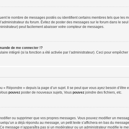
iquent le nombre de messages postés ou identifient certains membres tels que les 
ar l’administrateur du forum. Évitez de poster des messages sur le forum dans le seu
ministrateur) peut facilement abaisser votre compteur de messages.
mande de me connecter !?
re intégré (si la fonction a été activée par l’administrateur). Ceci pour empêcher l’u
 « Répondre » depuis la page d’un sujet. Il se peut que vous ayez besoin d’être e
: Vous
pouvez
poster de nouveaux sujets, Vous
pouvez
joindre des fichiers, etc.
modifier ou supprimer que vos propres messages. Vous pouvez modifier un message
lqu’un a déjà répondu au message, un petit texte s’affichera en bas du message ind
n. Ce message n’apparaîtra pas si un modérateur ou un administrateur modifie le mes