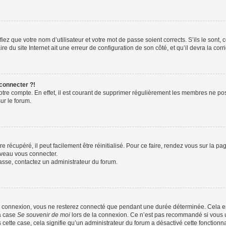
iez que votre nom d’utilisateur et votre mot de passe soient corrects. S’ils le sont,
e du site Internet ait une erreur de configuration de son côté, et qu’il devra la corri
 connecter ?!
votre compte. En effet, il est courant de supprimer régulièrement les membres ne pos
ur le forum.
 récupéré, il peut facilement être réinitialisé. Pour ce faire, rendez vous sur la p
uveau vous connecter.
passe, contactez un administrateur du forum.
e connexion, vous ne resterez connecté que pendant une durée déterminée. Cela em
la case
Se souvenir de moi
lors de la connexion. Ce n’est pas recommandé si vous u
s cette case, cela signifie qu’un administrateur du forum a désactivé cette fonctionna