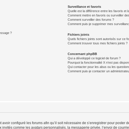
Surveillance et favoris
Quelle est la différence entre les favoris et l
Comment mettre en favoris ou surveiller des
Comment surveiller des forums ?
Comment puis-je supprimer mes surveillanc
message ?
Fichiers joints
Quels fichiers joints sont autorisés sur ce f
Comment trouver tous mes fichiers joints ?
Concernant phpBB
Qui a développé ce logiciel de forum ?
Pourquoi la fonctionnalité X n’est pas dispon
Qui contacter pour les abus ou les questio
Comment puis-je contacter un administrateu
t avoir configuré les forums afin qu’il soit nécessaire de s’enregistrer pour poster
x invités comme les avatars personnalisés, la messagerie privée, l’envoi de courri