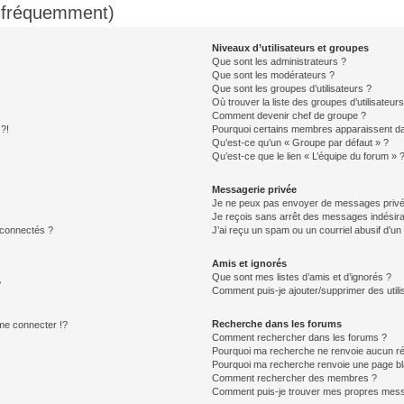
s fréquemment)
Niveaux d’utilisateurs et groupes
Que sont les administrateurs ?
Que sont les modérateurs ?
Que sont les groupes d’utilisateurs ?
Où trouver la liste des groupes d’utilisateur
Comment devenir chef de groupe ?
 ?!
Pourquoi certains membres apparaissent dan
Qu’est-ce qu’un « Groupe par défaut » ?
Qu’est-ce que le lien « L’équipe du forum » 
Messagerie privée
Je ne peux pas envoyer de messages privé
Je reçois sans arrêt des messages indésira
 connectés ?
J’ai reçu un spam ou un courriel abusif d’u
Amis et ignorés
Que sont mes listes d’amis et d’ignorés ?
?
Comment puis-je ajouter/supprimer des utilis
Recherche dans les forums
e connecter !?
Comment rechercher dans les forums ?
Pourquoi ma recherche ne renvoie aucun ré
Pourquoi ma recherche renvoie une page bl
Comment rechercher des membres ?
Comment puis-je trouver mes propres mess