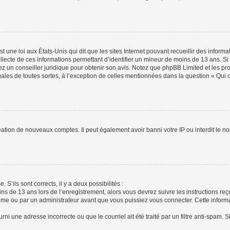
t une loi aux États-Unis qui dit que les sites Internet pouvant recueillir des infor
ollecte de ces informations permettant d’identifier un mineur de moins de 13 ans. S
tez un conseiller juridique pour obtenir son avis. Notez que phpBB Limited et les pr
gales de toutes sortes, à l’exception de celles mentionnées dans la question « Qui
réation de nouveaux comptes. Il peut également avoir banni votre IP ou interdit le no
 S’ils sont corrects, il y a deux possibilités :
ins de 13 ans lors de l’enregistrement, alors vous devrez suivre les instructions r
me ou par un administrateur avant que vous puissiez vous connecter. Cette informat
rni une adresse incorrecte ou que le courriel ait été traité par un filtre anti-spam. S