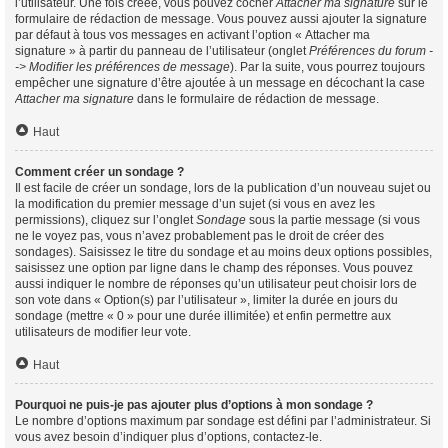
l’utilisateur. Une fois créée, vous pouvez cocher
Attacher ma signature
sur le
formulaire de rédaction de message. Vous pouvez aussi ajouter la signature
par défaut à tous vos messages en activant l’option « Attacher ma
signature » à partir du panneau de l’utilisateur (onglet
Préférences du forum -
-> Modifier les préférences de message
). Par la suite, vous pourrez toujours
empêcher une signature d’être ajoutée à un message en décochant la case
Attacher ma signature
dans le formulaire de rédaction de message.
Haut
Comment créer un sondage ?
Il est facile de créer un sondage, lors de la publication d’un nouveau sujet ou
la modification du premier message d’un sujet (si vous en avez les
permissions), cliquez sur l’onglet
Sondage
sous la partie message (si vous
ne le voyez pas, vous n’avez probablement pas le droit de créer des
sondages). Saisissez le titre du sondage et au moins deux options possibles,
saisissez une option par ligne dans le champ des réponses. Vous pouvez
aussi indiquer le nombre de réponses qu’un utilisateur peut choisir lors de
son vote dans « Option(s) par l’utilisateur », limiter la durée en jours du
sondage (mettre « 0 » pour une durée illimitée) et enfin permettre aux
utilisateurs de modifier leur vote.
Haut
Pourquoi ne puis-je pas ajouter plus d’options à mon sondage ?
Le nombre d’options maximum par sondage est défini par l’administrateur. Si
vous avez besoin d’indiquer plus d’options, contactez-le.