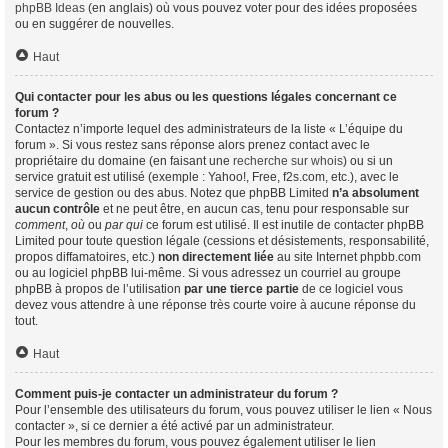
phpBB Ideas
(en anglais) où vous pouvez voter pour des idées proposées
ou en suggérer de nouvelles.
Haut
Qui contacter pour les abus ou les questions légales concernant ce
forum ?
Contactez n’importe lequel des administrateurs de la liste « L’équipe du
forum ». Si vous restez sans réponse alors prenez contact avec le
propriétaire du domaine (en faisant une
recherche sur whois
) ou si un
service gratuit est utilisé (exemple : Yahoo!, Free, f2s.com, etc.), avec le
service de gestion ou des abus. Notez que phpBB Limited
n’a absolument
aucun contrôle
et ne peut être, en aucun cas, tenu pour responsable sur
comment
,
où
ou
par qui
ce forum est utilisé. Il est inutile de contacter phpBB
Limited pour toute question légale (cessions et désistements, responsabilité,
propos diffamatoires, etc.)
non directement liée
au site Internet phpbb.com
ou au logiciel phpBB lui-même. Si vous adressez un courriel au groupe
phpBB à propos de l’utilisation
par une tierce partie
de ce logiciel vous
devez vous attendre à une réponse très courte voire à aucune réponse du
tout.
Haut
Comment puis-je contacter un administrateur du forum ?
Pour l’ensemble des utilisateurs du forum, vous pouvez utiliser le lien « Nous
contacter », si ce dernier a été activé par un administrateur.
Pour les membres du forum, vous pouvez également utiliser le lien