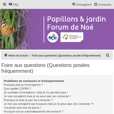
FAQ
S’enregistrer
Connexion
R
Index du forum
Foire aux questions (Questions posées fréquemment)
e
Foire aux questions (Questions posées
c
fréquemment)
h
e
Problèmes de connexion et d’enregistrement
Pourquoi dois-je m’enregistrer ?
r
Que signifie COPPA ?
c
Je souhaite m’enregistrer, mais je n’y parviens pas !
Je suis enregistré mais je ne peux pas me connecter !
h
Pourquoi ne puis-je pas me connecter ?
Je me suis enregistré par le passé mais je ne peux plus me connecter ?!
e
J’ai perdu mon mot de passe !
r
Pourquoi suis-je automatiquement déconnecté ?