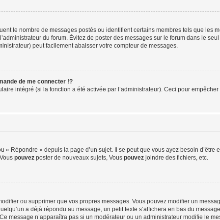
iquent le nombre de messages postés ou identifient certains membres tels que les 
ar l’administrateur du forum. Évitez de poster des messages sur le forum dans le seu
ministrateur) peut facilement abaisser votre compteur de messages.
mande de me connecter !?
re intégré (si la fonction a été activée par l’administrateur). Ceci pour empêcher l’u
 « Répondre » depuis la page d’un sujet. Il se peut que vous ayez besoin d’être e
: Vous
pouvez
poster de nouveaux sujets, Vous
pouvez
joindre des fichiers, etc.
modifier ou supprimer que vos propres messages. Vous pouvez modifier un message
lqu’un a déjà répondu au message, un petit texte s’affichera en bas du message ind
n. Ce message n’apparaîtra pas si un modérateur ou un administrateur modifie le mes