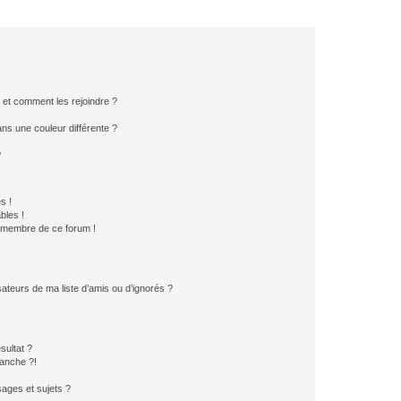
s et comment les rejoindre ?
s une couleur différente ?
?
s !
bles !
n membre de ce forum !
ateurs de ma liste d’amis ou d’ignorés ?
sultat ?
anche ?!
ages et sujets ?