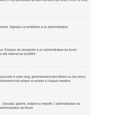
mètres, n’est accessible qu’aux membres du forum. Donc si vous
 l’heure. Signalez ce problème à un administrateur.
angue. Essayez de demander à un administrateur du forum
e site Internet de
phpBB
®.
e associée à votre rang, généralement des étoiles ou des blocs
généralement est unique ou propre à chaque membre.
: Gravatar, galerie, distant ou importé. L’administrateur du
 administrateur du forum.