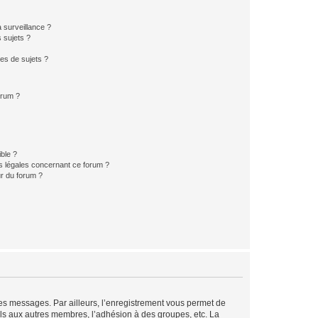
a surveillance ?
 sujets ?
es de sujets ?
orum ?
ible ?
ns légales concernant ce forum ?
r du forum ?
 des messages. Par ailleurs, l’enregistrement vous permet de
els aux autres membres, l’adhésion à des groupes, etc. La