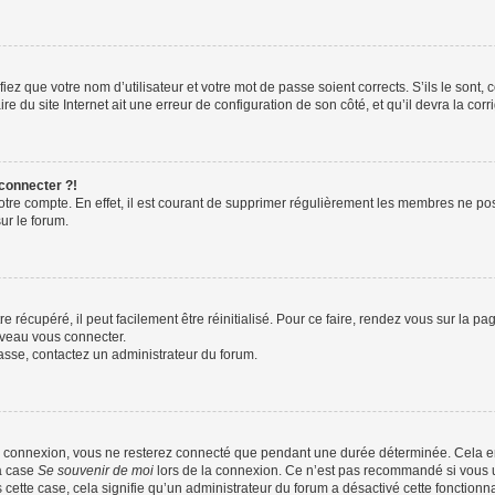
iez que votre nom d’utilisateur et votre mot de passe soient corrects. S’ils le sont,
e du site Internet ait une erreur de configuration de son côté, et qu’il devra la corri
 connecter ?!
votre compte. En effet, il est courant de supprimer régulièrement les membres ne pos
ur le forum.
 récupéré, il peut facilement être réinitialisé. Pour ce faire, rendez vous sur la p
uveau vous connecter.
passe, contactez un administrateur du forum.
e connexion, vous ne resterez connecté que pendant une durée déterminée. Cela em
la case
Se souvenir de moi
lors de la connexion. Ce n’est pas recommandé si vous u
s cette case, cela signifie qu’un administrateur du forum a désactivé cette fonctionna