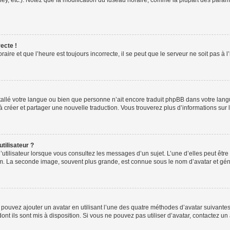
ney, etc.). Notez que la modification du fuseau horaire, comme la plupart des para
ecte !
aire et que l’heure est toujours incorrecte, il se peut que le serveur ne soit pas à
installé votre langue ou bien que personne n’ait encore traduit phpBB dans votre l
s à créer et partager une nouvelle traduction. Vous trouverez plus d’informations sur l
tilisateur ?
utilisateur lorsque vous consultez les messages d’un sujet. L’une d’elles peut êtr
rum. La seconde image, souvent plus grande, est connue sous le nom d’avatar et 
s pouvez ajouter un avatar en utilisant l’une des quatre méthodes d’avatar suivantes 
ont ils sont mis à disposition. Si vous ne pouvez pas utiliser d’avatar, contactez un