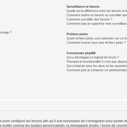
Surveillance et favoris
Quelle est la différence entre les favoris et l
Comment mettre en favoris ou surveiller des
Comment surveiller des forums ?
Comment puis-je supprimer mes surveillanc
message ?
Fichiers joints
Quels fichiers joints sont autorisés sur ce f
Comment trouver tous mes fichiers joints ?
Concernant phpBB
Qui a développé ce logiciel de forum ?
Pourquoi la fonctionnalité X n’est pas dispon
Qui contacter pour les abus ou les questio
Comment puis-je contacter un administrateu
t avoir configuré les forums afin qu’il soit nécessaire de s’enregistrer pour poster
x invités comme les avatars personnalisés, la messagerie privée, l’envoi de courri