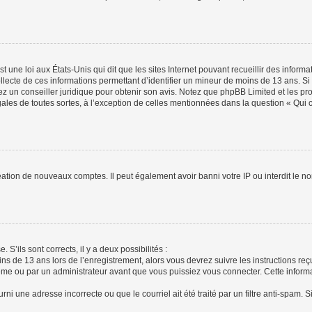
t une loi aux États-Unis qui dit que les sites Internet pouvant recueillir des infor
ollecte de ces informations permettant d’identifier un mineur de moins de 13 ans. S
tez un conseiller juridique pour obtenir son avis. Notez que phpBB Limited et les pr
gales de toutes sortes, à l’exception de celles mentionnées dans la question « Qui
réation de nouveaux comptes. Il peut également avoir banni votre IP ou interdit le no
 S’ils sont corrects, il y a deux possibilités :
ins de 13 ans lors de l’enregistrement, alors vous devrez suivre les instructions r
me ou par un administrateur avant que vous puissiez vous connecter. Cette informat
rni une adresse incorrecte ou que le courriel ait été traité par un filtre anti-spam. S