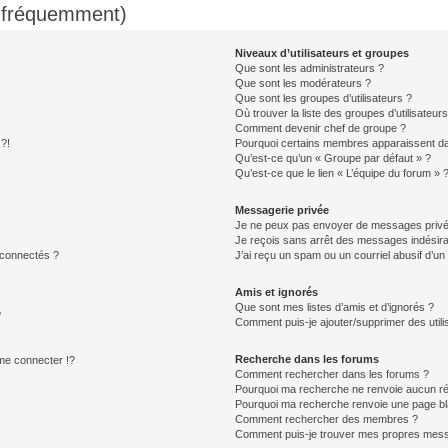
s fréquemment)
Niveaux d’utilisateurs et groupes
Que sont les administrateurs ?
Que sont les modérateurs ?
Que sont les groupes d’utilisateurs ?
Où trouver la liste des groupes d’utilisateur
Comment devenir chef de groupe ?
 ?!
Pourquoi certains membres apparaissent dan
Qu’est-ce qu’un « Groupe par défaut » ?
Qu’est-ce que le lien « L’équipe du forum » 
Messagerie privée
Je ne peux pas envoyer de messages privé
Je reçois sans arrêt des messages indésira
 connectés ?
J’ai reçu un spam ou un courriel abusif d’u
Amis et ignorés
Que sont mes listes d’amis et d’ignorés ?
?
Comment puis-je ajouter/supprimer des utilis
Recherche dans les forums
e connecter !?
Comment rechercher dans les forums ?
Pourquoi ma recherche ne renvoie aucun ré
Pourquoi ma recherche renvoie une page bl
Comment rechercher des membres ?
Comment puis-je trouver mes propres mess