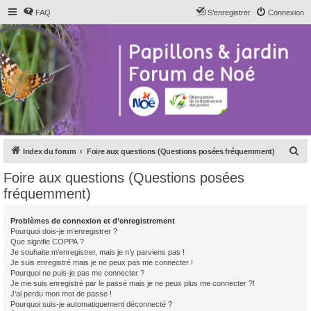
FAQ
S’enregistrer
Connexion
R
Index du forum
Foire aux questions (Questions posées fréquemment)
e
Foire aux questions (Questions posées
c
fréquemment)
h
e
Problèmes de connexion et d’enregistrement
Pourquoi dois-je m’enregistrer ?
r
Que signifie COPPA ?
c
Je souhaite m’enregistrer, mais je n’y parviens pas !
Je suis enregistré mais je ne peux pas me connecter !
h
Pourquoi ne puis-je pas me connecter ?
Je me suis enregistré par le passé mais je ne peux plus me connecter ?!
e
J’ai perdu mon mot de passe !
r
Pourquoi suis-je automatiquement déconnecté ?