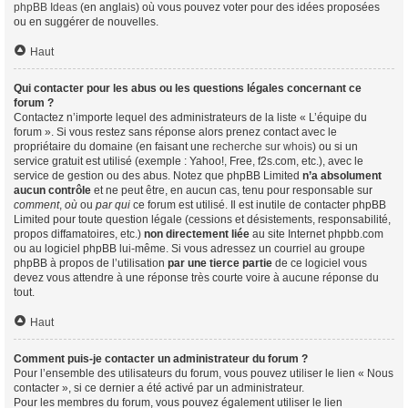
phpBB Ideas
(en anglais) où vous pouvez voter pour des idées proposées
ou en suggérer de nouvelles.
Haut
Qui contacter pour les abus ou les questions légales concernant ce
forum ?
Contactez n’importe lequel des administrateurs de la liste « L’équipe du
forum ». Si vous restez sans réponse alors prenez contact avec le
propriétaire du domaine (en faisant une
recherche sur whois
) ou si un
service gratuit est utilisé (exemple : Yahoo!, Free, f2s.com, etc.), avec le
service de gestion ou des abus. Notez que phpBB Limited
n’a absolument
aucun contrôle
et ne peut être, en aucun cas, tenu pour responsable sur
comment
,
où
ou
par qui
ce forum est utilisé. Il est inutile de contacter phpBB
Limited pour toute question légale (cessions et désistements, responsabilité,
propos diffamatoires, etc.)
non directement liée
au site Internet phpbb.com
ou au logiciel phpBB lui-même. Si vous adressez un courriel au groupe
phpBB à propos de l’utilisation
par une tierce partie
de ce logiciel vous
devez vous attendre à une réponse très courte voire à aucune réponse du
tout.
Haut
Comment puis-je contacter un administrateur du forum ?
Pour l’ensemble des utilisateurs du forum, vous pouvez utiliser le lien « Nous
contacter », si ce dernier a été activé par un administrateur.
Pour les membres du forum, vous pouvez également utiliser le lien