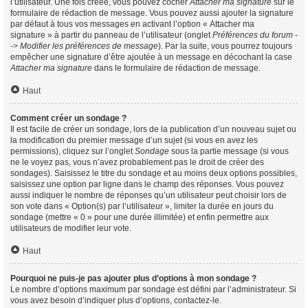
l’utilisateur. Une fois créée, vous pouvez cocher
Attacher ma signature
sur le
formulaire de rédaction de message. Vous pouvez aussi ajouter la signature
par défaut à tous vos messages en activant l’option « Attacher ma
signature » à partir du panneau de l’utilisateur (onglet
Préférences du forum -
-> Modifier les préférences de message
). Par la suite, vous pourrez toujours
empêcher une signature d’être ajoutée à un message en décochant la case
Attacher ma signature
dans le formulaire de rédaction de message.
Haut
Comment créer un sondage ?
Il est facile de créer un sondage, lors de la publication d’un nouveau sujet ou
la modification du premier message d’un sujet (si vous en avez les
permissions), cliquez sur l’onglet
Sondage
sous la partie message (si vous
ne le voyez pas, vous n’avez probablement pas le droit de créer des
sondages). Saisissez le titre du sondage et au moins deux options possibles,
saisissez une option par ligne dans le champ des réponses. Vous pouvez
aussi indiquer le nombre de réponses qu’un utilisateur peut choisir lors de
son vote dans « Option(s) par l’utilisateur », limiter la durée en jours du
sondage (mettre « 0 » pour une durée illimitée) et enfin permettre aux
utilisateurs de modifier leur vote.
Haut
Pourquoi ne puis-je pas ajouter plus d’options à mon sondage ?
Le nombre d’options maximum par sondage est défini par l’administrateur. Si
vous avez besoin d’indiquer plus d’options, contactez-le.