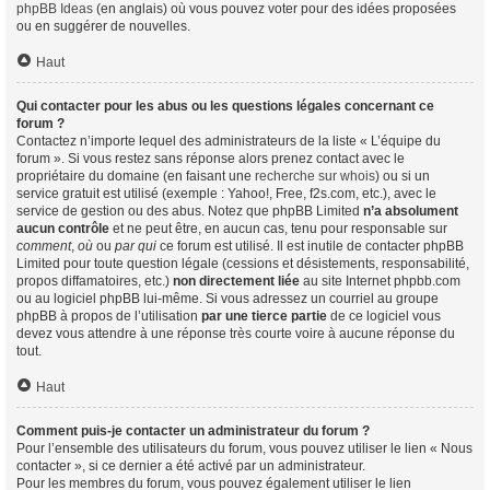
phpBB Ideas
(en anglais) où vous pouvez voter pour des idées proposées
ou en suggérer de nouvelles.
Haut
Qui contacter pour les abus ou les questions légales concernant ce
forum ?
Contactez n’importe lequel des administrateurs de la liste « L’équipe du
forum ». Si vous restez sans réponse alors prenez contact avec le
propriétaire du domaine (en faisant une
recherche sur whois
) ou si un
service gratuit est utilisé (exemple : Yahoo!, Free, f2s.com, etc.), avec le
service de gestion ou des abus. Notez que phpBB Limited
n’a absolument
aucun contrôle
et ne peut être, en aucun cas, tenu pour responsable sur
comment
,
où
ou
par qui
ce forum est utilisé. Il est inutile de contacter phpBB
Limited pour toute question légale (cessions et désistements, responsabilité,
propos diffamatoires, etc.)
non directement liée
au site Internet phpbb.com
ou au logiciel phpBB lui-même. Si vous adressez un courriel au groupe
phpBB à propos de l’utilisation
par une tierce partie
de ce logiciel vous
devez vous attendre à une réponse très courte voire à aucune réponse du
tout.
Haut
Comment puis-je contacter un administrateur du forum ?
Pour l’ensemble des utilisateurs du forum, vous pouvez utiliser le lien « Nous
contacter », si ce dernier a été activé par un administrateur.
Pour les membres du forum, vous pouvez également utiliser le lien