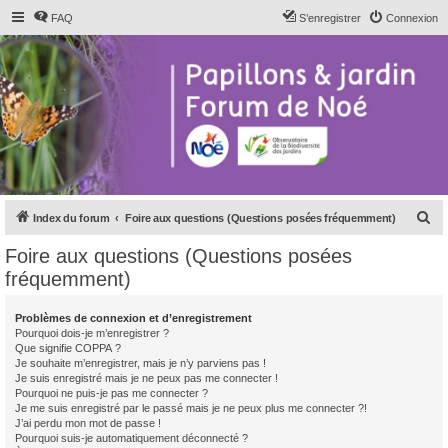
FAQ
S’enregistrer
Connexion
R
Index du forum
Foire aux questions (Questions posées fréquemment)
e
Foire aux questions (Questions posées
c
fréquemment)
h
e
Problèmes de connexion et d’enregistrement
Pourquoi dois-je m’enregistrer ?
r
Que signifie COPPA ?
c
Je souhaite m’enregistrer, mais je n’y parviens pas !
Je suis enregistré mais je ne peux pas me connecter !
h
Pourquoi ne puis-je pas me connecter ?
Je me suis enregistré par le passé mais je ne peux plus me connecter ?!
e
J’ai perdu mon mot de passe !
r
Pourquoi suis-je automatiquement déconnecté ?