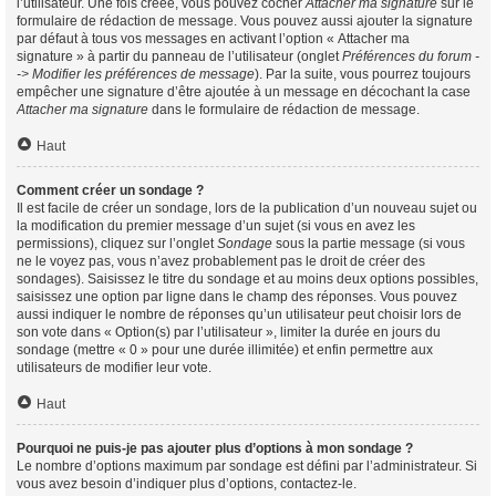
l’utilisateur. Une fois créée, vous pouvez cocher
Attacher ma signature
sur le
formulaire de rédaction de message. Vous pouvez aussi ajouter la signature
par défaut à tous vos messages en activant l’option « Attacher ma
signature » à partir du panneau de l’utilisateur (onglet
Préférences du forum -
-> Modifier les préférences de message
). Par la suite, vous pourrez toujours
empêcher une signature d’être ajoutée à un message en décochant la case
Attacher ma signature
dans le formulaire de rédaction de message.
Haut
Comment créer un sondage ?
Il est facile de créer un sondage, lors de la publication d’un nouveau sujet ou
la modification du premier message d’un sujet (si vous en avez les
permissions), cliquez sur l’onglet
Sondage
sous la partie message (si vous
ne le voyez pas, vous n’avez probablement pas le droit de créer des
sondages). Saisissez le titre du sondage et au moins deux options possibles,
saisissez une option par ligne dans le champ des réponses. Vous pouvez
aussi indiquer le nombre de réponses qu’un utilisateur peut choisir lors de
son vote dans « Option(s) par l’utilisateur », limiter la durée en jours du
sondage (mettre « 0 » pour une durée illimitée) et enfin permettre aux
utilisateurs de modifier leur vote.
Haut
Pourquoi ne puis-je pas ajouter plus d’options à mon sondage ?
Le nombre d’options maximum par sondage est défini par l’administrateur. Si
vous avez besoin d’indiquer plus d’options, contactez-le.