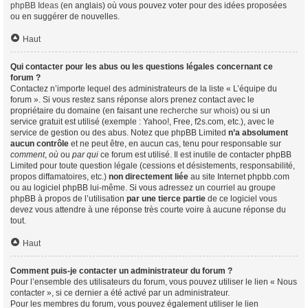
phpBB Ideas
(en anglais) où vous pouvez voter pour des idées proposées
ou en suggérer de nouvelles.
Haut
Qui contacter pour les abus ou les questions légales concernant ce
forum ?
Contactez n’importe lequel des administrateurs de la liste « L’équipe du
forum ». Si vous restez sans réponse alors prenez contact avec le
propriétaire du domaine (en faisant une
recherche sur whois
) ou si un
service gratuit est utilisé (exemple : Yahoo!, Free, f2s.com, etc.), avec le
service de gestion ou des abus. Notez que phpBB Limited
n’a absolument
aucun contrôle
et ne peut être, en aucun cas, tenu pour responsable sur
comment
,
où
ou
par qui
ce forum est utilisé. Il est inutile de contacter phpBB
Limited pour toute question légale (cessions et désistements, responsabilité,
propos diffamatoires, etc.)
non directement liée
au site Internet phpbb.com
ou au logiciel phpBB lui-même. Si vous adressez un courriel au groupe
phpBB à propos de l’utilisation
par une tierce partie
de ce logiciel vous
devez vous attendre à une réponse très courte voire à aucune réponse du
tout.
Haut
Comment puis-je contacter un administrateur du forum ?
Pour l’ensemble des utilisateurs du forum, vous pouvez utiliser le lien « Nous
contacter », si ce dernier a été activé par un administrateur.
Pour les membres du forum, vous pouvez également utiliser le lien