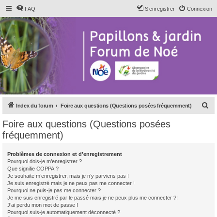
FAQ
S’enregistrer
Connexion
R
Index du forum
Foire aux questions (Questions posées fréquemment)
e
Foire aux questions (Questions posées
c
fréquemment)
h
e
Problèmes de connexion et d’enregistrement
Pourquoi dois-je m’enregistrer ?
r
Que signifie COPPA ?
c
Je souhaite m’enregistrer, mais je n’y parviens pas !
Je suis enregistré mais je ne peux pas me connecter !
h
Pourquoi ne puis-je pas me connecter ?
Je me suis enregistré par le passé mais je ne peux plus me connecter ?!
e
J’ai perdu mon mot de passe !
r
Pourquoi suis-je automatiquement déconnecté ?