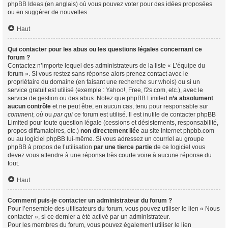
phpBB Ideas
(en anglais) où vous pouvez voter pour des idées proposées
ou en suggérer de nouvelles.
Haut
Qui contacter pour les abus ou les questions légales concernant ce
forum ?
Contactez n’importe lequel des administrateurs de la liste « L’équipe du
forum ». Si vous restez sans réponse alors prenez contact avec le
propriétaire du domaine (en faisant une
recherche sur whois
) ou si un
service gratuit est utilisé (exemple : Yahoo!, Free, f2s.com, etc.), avec le
service de gestion ou des abus. Notez que phpBB Limited
n’a absolument
aucun contrôle
et ne peut être, en aucun cas, tenu pour responsable sur
comment
,
où
ou
par qui
ce forum est utilisé. Il est inutile de contacter phpBB
Limited pour toute question légale (cessions et désistements, responsabilité,
propos diffamatoires, etc.)
non directement liée
au site Internet phpbb.com
ou au logiciel phpBB lui-même. Si vous adressez un courriel au groupe
phpBB à propos de l’utilisation
par une tierce partie
de ce logiciel vous
devez vous attendre à une réponse très courte voire à aucune réponse du
tout.
Haut
Comment puis-je contacter un administrateur du forum ?
Pour l’ensemble des utilisateurs du forum, vous pouvez utiliser le lien « Nous
contacter », si ce dernier a été activé par un administrateur.
Pour les membres du forum, vous pouvez également utiliser le lien