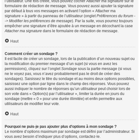
l’utilisateur. Une fois créée, vous pouvez cocher
Attacher ma signature
sur le
formulaire de rédaction de message. Vous pouvez aussi ajouter la signature
par défaut à tous vos messages en activant l’option « Attacher ma
signature » à partir du panneau de l’utilisateur (onglet
Préférences du forum -
-> Modifier les préférences de message
). Par la suite, vous pourrez toujours
empêcher une signature d’être ajoutée à un message en décochant la case
Attacher ma signature
dans le formulaire de rédaction de message.
Haut
Comment créer un sondage ?
Il est facile de créer un sondage, lors de la publication d’un nouveau sujet ou
la modification du premier message d’un sujet (si vous en avez les
permissions), cliquez sur l’onglet
Sondage
sous la partie message (si vous
ne le voyez pas, vous n’avez probablement pas le droit de créer des
sondages). Saisissez le titre du sondage et au moins deux options possibles,
saisissez une option par ligne dans le champ des réponses. Vous pouvez
aussi indiquer le nombre de réponses qu’un utilisateur peut choisir lors de
son vote dans « Option(s) par l’utilisateur », limiter la durée en jours du
sondage (mettre « 0 » pour une durée illimitée) et enfin permettre aux
utilisateurs de modifier leur vote.
Haut
Pourquoi ne puis-je pas ajouter plus d’options à mon sondage ?
Le nombre d’options maximum par sondage est défini par l’administrateur. Si
vous avez besoin d’indiquer plus d’options, contactez-le.