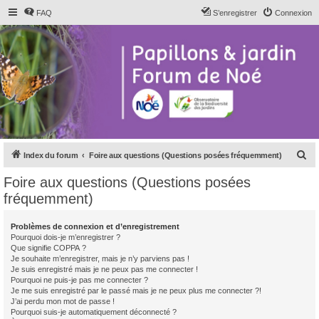
FAQ
S’enregistrer
Connexion
R
Index du forum
Foire aux questions (Questions posées fréquemment)
e
Foire aux questions (Questions posées
c
fréquemment)
h
e
Problèmes de connexion et d’enregistrement
Pourquoi dois-je m’enregistrer ?
r
Que signifie COPPA ?
c
Je souhaite m’enregistrer, mais je n’y parviens pas !
Je suis enregistré mais je ne peux pas me connecter !
h
Pourquoi ne puis-je pas me connecter ?
Je me suis enregistré par le passé mais je ne peux plus me connecter ?!
e
J’ai perdu mon mot de passe !
r
Pourquoi suis-je automatiquement déconnecté ?