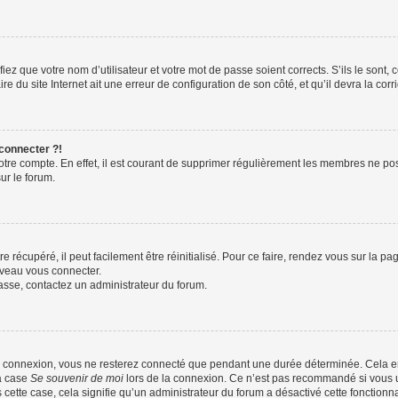
iez que votre nom d’utilisateur et votre mot de passe soient corrects. S’ils le sont,
e du site Internet ait une erreur de configuration de son côté, et qu’il devra la corri
 connecter ?!
votre compte. En effet, il est courant de supprimer régulièrement les membres ne pos
ur le forum.
 récupéré, il peut facilement être réinitialisé. Pour ce faire, rendez vous sur la p
uveau vous connecter.
passe, contactez un administrateur du forum.
e connexion, vous ne resterez connecté que pendant une durée déterminée. Cela em
la case
Se souvenir de moi
lors de la connexion. Ce n’est pas recommandé si vous u
s cette case, cela signifie qu’un administrateur du forum a désactivé cette fonctionna