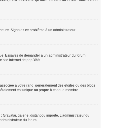
mètres, n’est accessible qu’aux membres du forum. Donc si vous
 l’heure. Signalez ce problème à un administrateur.
angue. Essayez de demander à un administrateur du forum
e site Internet de
phpBB
®.
e associée à votre rang, généralement des étoiles ou des blocs
généralement est unique ou propre à chaque membre.
: Gravatar, galerie, distant ou importé. L’administrateur du
 administrateur du forum.