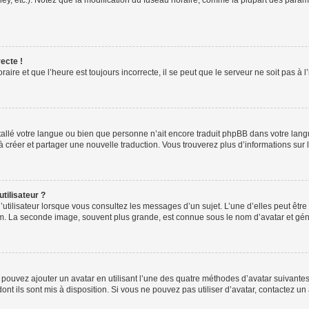
ney, etc.). Notez que la modification du fuseau horaire, comme la plupart des para
ecte !
aire et que l’heure est toujours incorrecte, il se peut que le serveur ne soit pas à
installé votre langue ou bien que personne n’ait encore traduit phpBB dans votre l
s à créer et partager une nouvelle traduction. Vous trouverez plus d’informations sur l
tilisateur ?
utilisateur lorsque vous consultez les messages d’un sujet. L’une d’elles peut êtr
rum. La seconde image, souvent plus grande, est connue sous le nom d’avatar et 
s pouvez ajouter un avatar en utilisant l’une des quatre méthodes d’avatar suivantes 
ont ils sont mis à disposition. Si vous ne pouvez pas utiliser d’avatar, contactez un