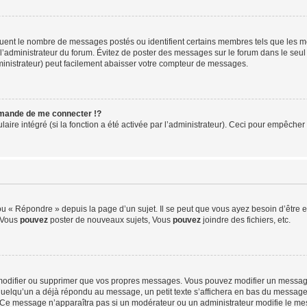
iquent le nombre de messages postés ou identifient certains membres tels que les 
ar l’administrateur du forum. Évitez de poster des messages sur le forum dans le seu
ministrateur) peut facilement abaisser votre compteur de messages.
mande de me connecter !?
re intégré (si la fonction a été activée par l’administrateur). Ceci pour empêcher l’u
 « Répondre » depuis la page d’un sujet. Il se peut que vous ayez besoin d’être e
: Vous
pouvez
poster de nouveaux sujets, Vous
pouvez
joindre des fichiers, etc.
modifier ou supprimer que vos propres messages. Vous pouvez modifier un message
lqu’un a déjà répondu au message, un petit texte s’affichera en bas du message ind
n. Ce message n’apparaîtra pas si un modérateur ou un administrateur modifie le mes