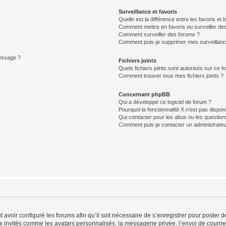
Surveillance et favoris
Quelle est la différence entre les favoris et l
Comment mettre en favoris ou surveiller des
Comment surveiller des forums ?
Comment puis-je supprimer mes surveillanc
message ?
Fichiers joints
Quels fichiers joints sont autorisés sur ce f
Comment trouver tous mes fichiers joints ?
Concernant phpBB
Qui a développé ce logiciel de forum ?
Pourquoi la fonctionnalité X n’est pas dispon
Qui contacter pour les abus ou les questio
Comment puis-je contacter un administrateu
t avoir configuré les forums afin qu’il soit nécessaire de s’enregistrer pour poster
x invités comme les avatars personnalisés, la messagerie privée, l’envoi de courri