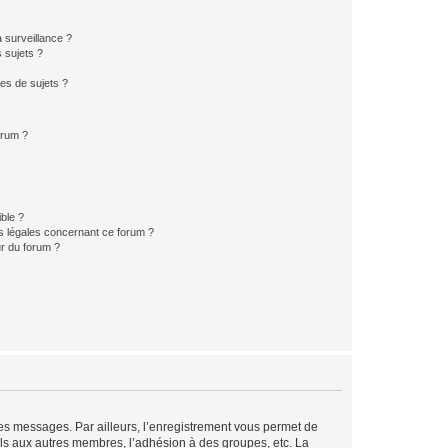
a surveillance ?
 sujets ?
es de sujets ?
orum ?
ible ?
ns légales concernant ce forum ?
r du forum ?
 des messages. Par ailleurs, l’enregistrement vous permet de
els aux autres membres, l’adhésion à des groupes, etc. La