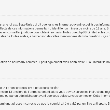
t une loi aux États-Unis qui dit que les sites Internet pouvant recueillir des infor
ollecte de ces informations permettant d’identifier un mineur de moins de 13 ans. S
tez un conseiller juridique pour obtenir son avis. Notez que phpBB Limited et les pr
gales de toutes sortes, à l’exception de celles mentionnées dans la question « Qui
réation de nouveaux comptes. Il peut également avoir banni votre IP ou interdit le no
 S’ils sont corrects, il y a deux possibilités :
ins de 13 ans lors de l’enregistrement, alors vous devrez suivre les instructions r
me ou par un administrateur avant que vous puissiez vous connecter. Cette informat
rni une adresse incorrecte ou que le courriel ait été traité par un filtre anti-spam. S