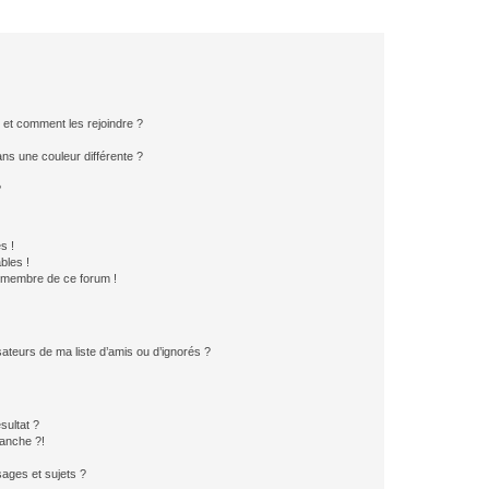
s et comment les rejoindre ?
s une couleur différente ?
?
s !
bles !
n membre de ce forum !
ateurs de ma liste d’amis ou d’ignorés ?
sultat ?
anche ?!
ages et sujets ?