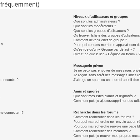
s fréquemment)
Niveaux d’utilisateurs et groupes
Que sont les administrateurs ?
Que sont les modérateurs ?
Que sont les groupes d’utilisateurs ?
Où trouver la liste des groupes d’utilisateur
Comment devenir chef de groupe ?
 ?!
Pourquoi certains membres apparaissent dan
Qu’est-ce qu’un « Groupe par défaut » ?
Qu’est-ce que le lien « L’équipe du forum » 
Messagerie privée
Je ne peux pas envoyer de messages privé
Je reçois sans arrêt des messages indésira
 connectés ?
J’ai reçu un spam ou un courriel abusif d’u
Amis et ignorés
Que sont mes listes d’amis et d’ignorés ?
?
Comment puis-je ajouter/supprimer des utilis
Recherche dans les forums
e connecter !?
Comment rechercher dans les forums ?
Pourquoi ma recherche ne renvoie aucun ré
Pourquoi ma recherche renvoie une page bl
Comment rechercher des membres ?
Comment puis-je trouver mes propres mess