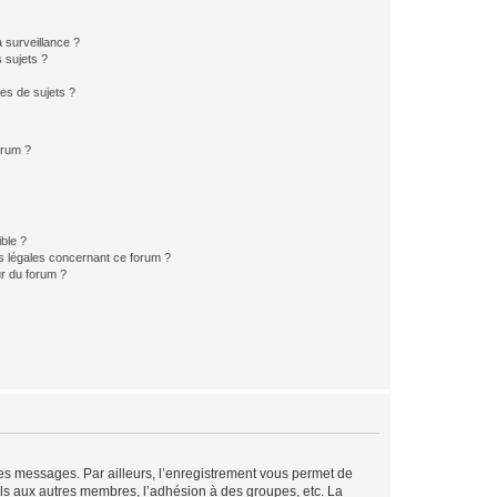
a surveillance ?
 sujets ?
es de sujets ?
orum ?
ible ?
ns légales concernant ce forum ?
r du forum ?
 des messages. Par ailleurs, l’enregistrement vous permet de
els aux autres membres, l’adhésion à des groupes, etc. La