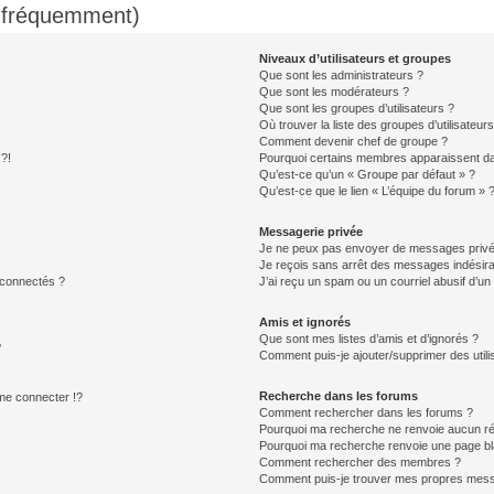
s fréquemment)
Niveaux d’utilisateurs et groupes
Que sont les administrateurs ?
Que sont les modérateurs ?
Que sont les groupes d’utilisateurs ?
Où trouver la liste des groupes d’utilisateur
Comment devenir chef de groupe ?
 ?!
Pourquoi certains membres apparaissent dan
Qu’est-ce qu’un « Groupe par défaut » ?
Qu’est-ce que le lien « L’équipe du forum » 
Messagerie privée
Je ne peux pas envoyer de messages privé
Je reçois sans arrêt des messages indésira
 connectés ?
J’ai reçu un spam ou un courriel abusif d’u
Amis et ignorés
Que sont mes listes d’amis et d’ignorés ?
?
Comment puis-je ajouter/supprimer des utilis
Recherche dans les forums
e connecter !?
Comment rechercher dans les forums ?
Pourquoi ma recherche ne renvoie aucun ré
Pourquoi ma recherche renvoie une page bl
Comment rechercher des membres ?
Comment puis-je trouver mes propres mess