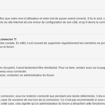
iez que votre nom d’utilisateur et votre mot de passe soient corrects. S’ils le sont,
e du site Internet ait une erreur de configuration de son côté, et qu’il devra la corri
 connecter ?!
votre compte. En effet, il est courant de supprimer régulièrement les membres ne pos
ur le forum.
 récupéré, il peut facilement être réinitialisé. Pour ce faire, rendez vous sur la p
uveau vous connecter.
passe, contactez un administrateur du forum.
e connexion, vous ne resterez connecté que pendant une durée déterminée. Cela em
la case
Se souvenir de moi
lors de la connexion. Ce n’est pas recommandé si vous u
s cette case, cela signifie qu’un administrateur du forum a désactivé cette fonctionna