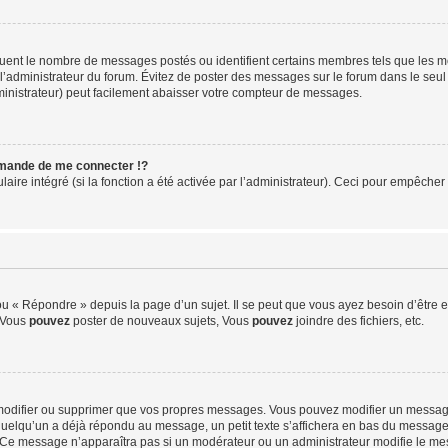
iquent le nombre de messages postés ou identifient certains membres tels que les 
ar l’administrateur du forum. Évitez de poster des messages sur le forum dans le seu
ministrateur) peut facilement abaisser votre compteur de messages.
mande de me connecter !?
re intégré (si la fonction a été activée par l’administrateur). Ceci pour empêcher l’u
 « Répondre » depuis la page d’un sujet. Il se peut que vous ayez besoin d’être e
: Vous
pouvez
poster de nouveaux sujets, Vous
pouvez
joindre des fichiers, etc.
modifier ou supprimer que vos propres messages. Vous pouvez modifier un message
lqu’un a déjà répondu au message, un petit texte s’affichera en bas du message ind
n. Ce message n’apparaîtra pas si un modérateur ou un administrateur modifie le mes