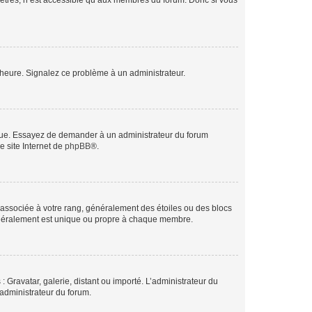
mètres, n’est accessible qu’aux membres du forum. Donc si vous
 l’heure. Signalez ce problème à un administrateur.
angue. Essayez de demander à un administrateur du forum
e site Internet de
phpBB
®.
e associée à votre rang, généralement des étoiles ou des blocs
généralement est unique ou propre à chaque membre.
: Gravatar, galerie, distant ou importé. L’administrateur du
 administrateur du forum.