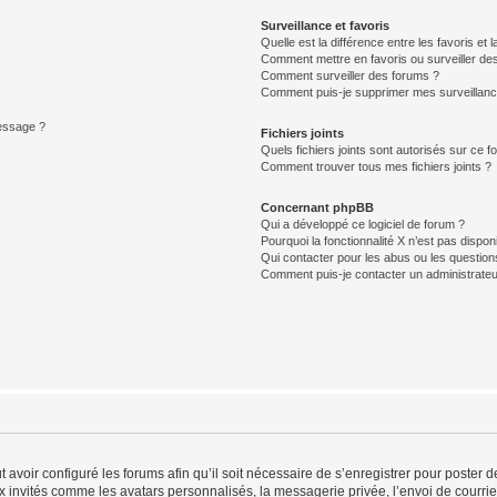
Surveillance et favoris
Quelle est la différence entre les favoris et l
Comment mettre en favoris ou surveiller des
Comment surveiller des forums ?
Comment puis-je supprimer mes surveillanc
message ?
Fichiers joints
Quels fichiers joints sont autorisés sur ce f
Comment trouver tous mes fichiers joints ?
Concernant phpBB
Qui a développé ce logiciel de forum ?
Pourquoi la fonctionnalité X n’est pas dispon
Qui contacter pour les abus ou les questio
Comment puis-je contacter un administrateu
t avoir configuré les forums afin qu’il soit nécessaire de s’enregistrer pour poster
x invités comme les avatars personnalisés, la messagerie privée, l’envoi de courri