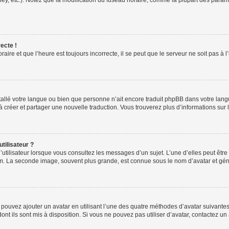
ney, etc.). Notez que la modification du fuseau horaire, comme la plupart des para
ecte !
aire et que l’heure est toujours incorrecte, il se peut que le serveur ne soit pas à
installé votre langue ou bien que personne n’ait encore traduit phpBB dans votre l
s à créer et partager une nouvelle traduction. Vous trouverez plus d’informations sur l
tilisateur ?
utilisateur lorsque vous consultez les messages d’un sujet. L’une d’elles peut êtr
rum. La seconde image, souvent plus grande, est connue sous le nom d’avatar et 
s pouvez ajouter un avatar en utilisant l’une des quatre méthodes d’avatar suivantes 
ont ils sont mis à disposition. Si vous ne pouvez pas utiliser d’avatar, contactez un