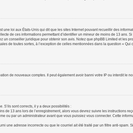
t une loi aux États-Unis qui dit que les sites Internet pouvant recueillir des infor
ollecte de ces informations permettant d’identifier un mineur de moins de 13 ans. S
tez un conseiller juridique pour obtenir son avis. Notez que phpBB Limited et les pr
gales de toutes sortes, à l’exception de celles mentionnées dans la question « Qui
réation de nouveaux comptes. Il peut également avoir banni votre IP ou interdit le no
 S’ils sont corrects, il y a deux possibilités :
ins de 13 ans lors de l’enregistrement, alors vous devrez suivre les instructions r
me ou par un administrateur avant que vous puissiez vous connecter. Cette informat
rni une adresse incorrecte ou que le courriel ait été traité par un filtre anti-spam. S