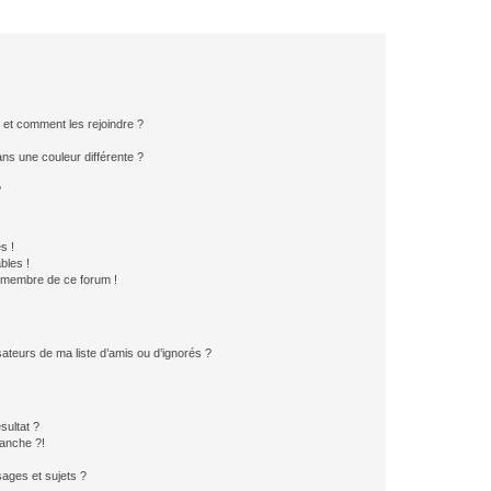
s et comment les rejoindre ?
s une couleur différente ?
?
s !
bles !
n membre de ce forum !
ateurs de ma liste d’amis ou d’ignorés ?
sultat ?
anche ?!
ages et sujets ?