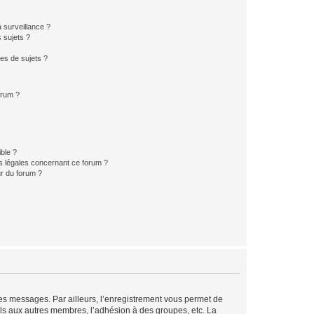
a surveillance ?
 sujets ?
es de sujets ?
orum ?
ible ?
ns légales concernant ce forum ?
r du forum ?
 des messages. Par ailleurs, l’enregistrement vous permet de
els aux autres membres, l’adhésion à des groupes, etc. La