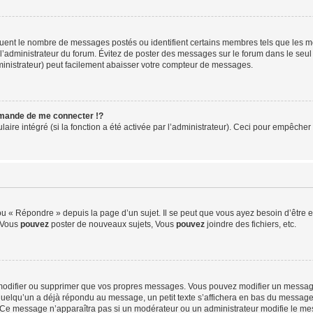
iquent le nombre de messages postés ou identifient certains membres tels que les 
ar l’administrateur du forum. Évitez de poster des messages sur le forum dans le seu
ministrateur) peut facilement abaisser votre compteur de messages.
mande de me connecter !?
re intégré (si la fonction a été activée par l’administrateur). Ceci pour empêcher l’u
 « Répondre » depuis la page d’un sujet. Il se peut que vous ayez besoin d’être e
: Vous
pouvez
poster de nouveaux sujets, Vous
pouvez
joindre des fichiers, etc.
modifier ou supprimer que vos propres messages. Vous pouvez modifier un message
lqu’un a déjà répondu au message, un petit texte s’affichera en bas du message ind
n. Ce message n’apparaîtra pas si un modérateur ou un administrateur modifie le mes