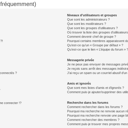
s fréquemment)
Niveaux d’utilisateurs et groupes
Que sont les administrateurs ?
Que sont les modérateurs ?
Que sont les groupes d’utilisateurs ?
Où trouver la liste des groupes d’utilisateur
Comment devenir chef de groupe ?
 ?!
Pourquoi certains membres apparaissent dan
Qu’est-ce qu’un « Groupe par défaut » ?
Qu’est-ce que le lien « L’équipe du forum » 
Messagerie privée
Je ne peux pas envoyer de messages privé
Je reçois sans arrêt des messages indésira
 connectés ?
J’ai reçu un spam ou un courriel abusif d’u
Amis et ignorés
Que sont mes listes d’amis et d’ignorés ?
?
Comment puis-je ajouter/supprimer des utilis
Recherche dans les forums
e connecter !?
Comment rechercher dans les forums ?
Pourquoi ma recherche ne renvoie aucun ré
Pourquoi ma recherche renvoie une page bl
Comment rechercher des membres ?
Comment puis-je trouver mes propres mess