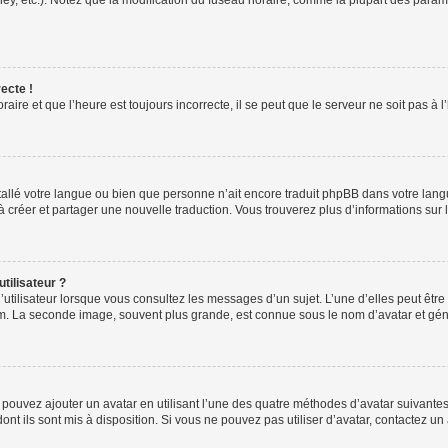
ney, etc.). Notez que la modification du fuseau horaire, comme la plupart des para
ecte !
aire et que l’heure est toujours incorrecte, il se peut que le serveur ne soit pas à
installé votre langue ou bien que personne n’ait encore traduit phpBB dans votre l
s à créer et partager une nouvelle traduction. Vous trouverez plus d’informations sur l
tilisateur ?
utilisateur lorsque vous consultez les messages d’un sujet. L’une d’elles peut êtr
rum. La seconde image, souvent plus grande, est connue sous le nom d’avatar et 
s pouvez ajouter un avatar en utilisant l’une des quatre méthodes d’avatar suivantes 
ont ils sont mis à disposition. Si vous ne pouvez pas utiliser d’avatar, contactez un