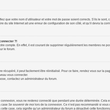
iez que votre nom d’utilisateur et votre mot de passe soient corrects. S’ils le sont,
e du site Internet ait une erreur de configuration de son côté, et qu’il devra la corri
 connecter ?!
votre compte. En effet, il est courant de supprimer régulièrement les membres ne pos
ur le forum.
 récupéré, il peut facilement être réinitialisé. Pour ce faire, rendez vous sur la p
uveau vous connecter.
passe, contactez un administrateur du forum.
e connexion, vous ne resterez connecté que pendant une durée déterminée. Cela em
la case
Se souvenir de moi
lors de la connexion. Ce n’est pas recommandé si vous u
s cette case, cela signifie qu’un administrateur du forum a désactivé cette fonctionna