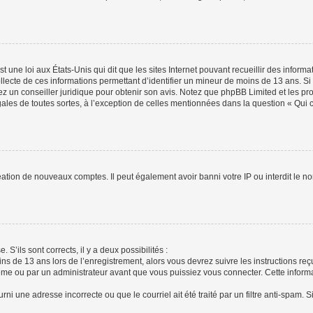
t une loi aux États-Unis qui dit que les sites Internet pouvant recueillir des infor
ollecte de ces informations permettant d’identifier un mineur de moins de 13 ans. S
tez un conseiller juridique pour obtenir son avis. Notez que phpBB Limited et les pr
gales de toutes sortes, à l’exception de celles mentionnées dans la question « Qui
réation de nouveaux comptes. Il peut également avoir banni votre IP ou interdit le no
 S’ils sont corrects, il y a deux possibilités :
ins de 13 ans lors de l’enregistrement, alors vous devrez suivre les instructions r
me ou par un administrateur avant que vous puissiez vous connecter. Cette informat
rni une adresse incorrecte ou que le courriel ait été traité par un filtre anti-spam. S