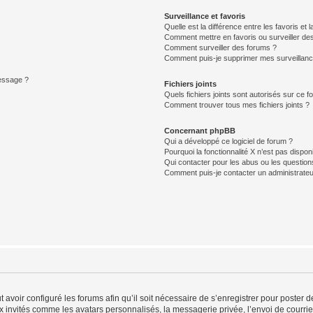
Surveillance et favoris
Quelle est la différence entre les favoris et l
Comment mettre en favoris ou surveiller des
Comment surveiller des forums ?
Comment puis-je supprimer mes surveillanc
message ?
Fichiers joints
Quels fichiers joints sont autorisés sur ce f
Comment trouver tous mes fichiers joints ?
Concernant phpBB
Qui a développé ce logiciel de forum ?
Pourquoi la fonctionnalité X n’est pas dispon
Qui contacter pour les abus ou les questio
Comment puis-je contacter un administrateu
t avoir configuré les forums afin qu’il soit nécessaire de s’enregistrer pour poster
x invités comme les avatars personnalisés, la messagerie privée, l’envoi de courri