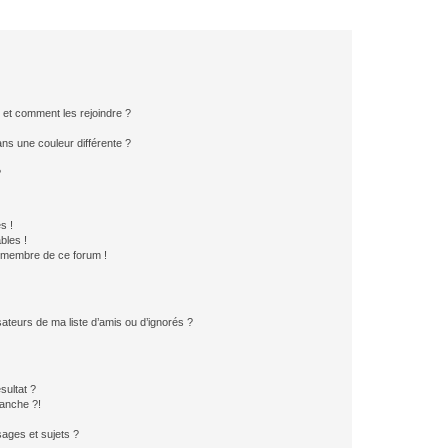
s et comment les rejoindre ?
s une couleur différente ?
?
s !
bles !
n membre de ce forum !
ateurs de ma liste d’amis ou d’ignorés ?
sultat ?
anche ?!
ages et sujets ?