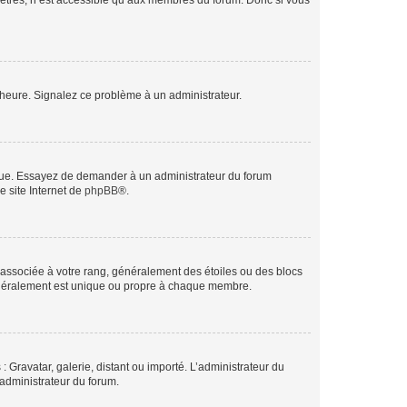
mètres, n’est accessible qu’aux membres du forum. Donc si vous
 l’heure. Signalez ce problème à un administrateur.
angue. Essayez de demander à un administrateur du forum
e site Internet de
phpBB
®.
e associée à votre rang, généralement des étoiles ou des blocs
généralement est unique ou propre à chaque membre.
: Gravatar, galerie, distant ou importé. L’administrateur du
 administrateur du forum.