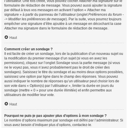
l’utilisateur. Une fois créée, vous pouvez cocher
Attacher ma signature
sur le
formulaire de rédaction de message. Vous pouvez aussi ajouter la signature
par défaut à tous vos messages en activant l’option « Attacher ma
signature » à partir du panneau de l’utilisateur (onglet
Préférences du forum -
-> Modifier les préférences de message
). Par la suite, vous pourrez toujours
empêcher une signature d’être ajoutée à un message en décochant la case
Attacher ma signature
dans le formulaire de rédaction de message.
Haut
Comment créer un sondage ?
Il est facile de créer un sondage, lors de la publication d’un nouveau sujet ou
la modification du premier message d’un sujet (si vous en avez les
permissions), cliquez sur l’onglet
Sondage
sous la partie message (si vous
ne le voyez pas, vous n’avez probablement pas le droit de créer des
sondages). Saisissez le titre du sondage et au moins deux options possibles,
saisissez une option par ligne dans le champ des réponses. Vous pouvez
aussi indiquer le nombre de réponses qu’un utilisateur peut choisir lors de
son vote dans « Option(s) par l’utilisateur », limiter la durée en jours du
sondage (mettre « 0 » pour une durée illimitée) et enfin permettre aux
utilisateurs de modifier leur vote.
Haut
Pourquoi ne puis-je pas ajouter plus d’options à mon sondage ?
Le nombre d’options maximum par sondage est défini par l’administrateur. Si
vous avez besoin d’indiquer plus d’options, contactez-le.