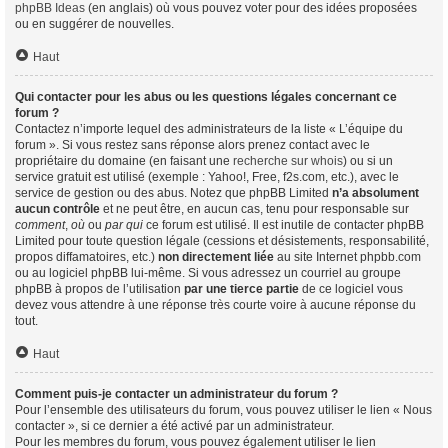
phpBB Ideas
(en anglais) où vous pouvez voter pour des idées proposées
ou en suggérer de nouvelles.
Haut
Qui contacter pour les abus ou les questions légales concernant ce
forum ?
Contactez n’importe lequel des administrateurs de la liste « L’équipe du
forum ». Si vous restez sans réponse alors prenez contact avec le
propriétaire du domaine (en faisant une
recherche sur whois
) ou si un
service gratuit est utilisé (exemple : Yahoo!, Free, f2s.com, etc.), avec le
service de gestion ou des abus. Notez que phpBB Limited
n’a absolument
aucun contrôle
et ne peut être, en aucun cas, tenu pour responsable sur
comment
,
où
ou
par qui
ce forum est utilisé. Il est inutile de contacter phpBB
Limited pour toute question légale (cessions et désistements, responsabilité,
propos diffamatoires, etc.)
non directement liée
au site Internet phpbb.com
ou au logiciel phpBB lui-même. Si vous adressez un courriel au groupe
phpBB à propos de l’utilisation
par une tierce partie
de ce logiciel vous
devez vous attendre à une réponse très courte voire à aucune réponse du
tout.
Haut
Comment puis-je contacter un administrateur du forum ?
Pour l’ensemble des utilisateurs du forum, vous pouvez utiliser le lien « Nous
contacter », si ce dernier a été activé par un administrateur.
Pour les membres du forum, vous pouvez également utiliser le lien