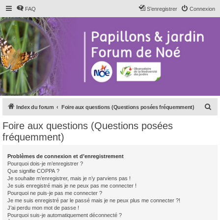
FAQ
S’enregistrer
Connexion
R
Index du forum
Foire aux questions (Questions posées fréquemment)
e
Foire aux questions (Questions posées
c
fréquemment)
h
e
Problèmes de connexion et d’enregistrement
Pourquoi dois-je m’enregistrer ?
r
Que signifie COPPA ?
c
Je souhaite m’enregistrer, mais je n’y parviens pas !
Je suis enregistré mais je ne peux pas me connecter !
h
Pourquoi ne puis-je pas me connecter ?
Je me suis enregistré par le passé mais je ne peux plus me connecter ?!
e
J’ai perdu mon mot de passe !
r
Pourquoi suis-je automatiquement déconnecté ?