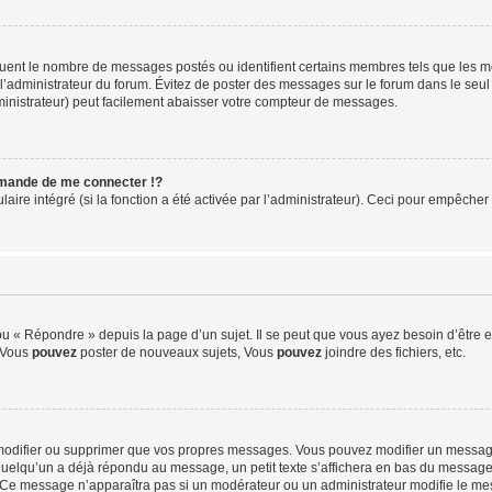
iquent le nombre de messages postés ou identifient certains membres tels que les 
ar l’administrateur du forum. Évitez de poster des messages sur le forum dans le seu
ministrateur) peut facilement abaisser votre compteur de messages.
mande de me connecter !?
re intégré (si la fonction a été activée par l’administrateur). Ceci pour empêcher l’u
 « Répondre » depuis la page d’un sujet. Il se peut que vous ayez besoin d’être e
: Vous
pouvez
poster de nouveaux sujets, Vous
pouvez
joindre des fichiers, etc.
modifier ou supprimer que vos propres messages. Vous pouvez modifier un message
lqu’un a déjà répondu au message, un petit texte s’affichera en bas du message ind
n. Ce message n’apparaîtra pas si un modérateur ou un administrateur modifie le mes