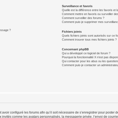
Surveillance et favoris
Quelle est la différence entre les favoris et l
Comment mettre en favoris ou surveiller des
Comment surveiller des forums ?
Comment puis-je supprimer mes surveillanc
message ?
Fichiers joints
Quels fichiers joints sont autorisés sur ce f
Comment trouver tous mes fichiers joints ?
Concernant phpBB
Qui a développé ce logiciel de forum ?
Pourquoi la fonctionnalité X n’est pas dispon
Qui contacter pour les abus ou les questio
Comment puis-je contacter un administrateu
t avoir configuré les forums afin qu’il soit nécessaire de s’enregistrer pour poster
x invités comme les avatars personnalisés, la messagerie privée, l’envoi de courri