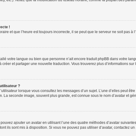
ney, etc.). Notez que la modification du fuseau horaire, comme la plupart des para
ecte !
aire et que l’heure est toujours incorrecte, il se peut que le serveur ne soit pas à
installé votre langue ou bien que personne n’ait encore traduit phpBB dans votre l
s à créer et partager une nouvelle traduction. Vous trouverez plus d’informations sur l
tilisateur ?
utilisateur lorsque vous consultez les messages d’un sujet. L’une d’elles peut êtr
rum. La seconde image, souvent plus grande, est connue sous le nom d’avatar et 
s pouvez ajouter un avatar en utilisant l’une des quatre méthodes d’avatar suivantes 
ont ils sont mis à disposition. Si vous ne pouvez pas utiliser d’avatar, contactez un