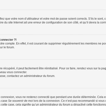
iez que votre nom d’utilisateur et votre mot de passe soient corrects. S’ils le sont,
e du site Internet ait une erreur de configuration de son côté, et qu’il devra la corri
 connecter ?!
votre compte. En effet, il est courant de supprimer régulièrement les membres ne pos
ur le forum.
 récupéré, il peut facilement être réinitialisé. Pour ce faire, rendez vous sur la p
uveau vous connecter.
passe, contactez un administrateur du forum.
e connexion, vous ne resterez connecté que pendant une durée déterminée. Cela em
la case
Se souvenir de moi
lors de la connexion. Ce n’est pas recommandé si vous u
s cette case, cela signifie qu’un administrateur du forum a désactivé cette fonctionna