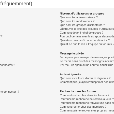
s fréquemment)
Niveaux d’utilisateurs et groupes
Que sont les administrateurs ?
Que sont les modérateurs ?
Que sont les groupes d’utilisateurs ?
Où trouver la liste des groupes d’utilisateur
Comment devenir chef de groupe ?
 ?!
Pourquoi certains membres apparaissent dan
Qu’est-ce qu’un « Groupe par défaut » ?
Qu’est-ce que le lien « L’équipe du forum » 
Messagerie privée
Je ne peux pas envoyer de messages privé
Je reçois sans arrêt des messages indésira
 connectés ?
J’ai reçu un spam ou un courriel abusif d’u
Amis et ignorés
Que sont mes listes d’amis et d’ignorés ?
?
Comment puis-je ajouter/supprimer des utilis
Recherche dans les forums
e connecter !?
Comment rechercher dans les forums ?
Pourquoi ma recherche ne renvoie aucun ré
Pourquoi ma recherche renvoie une page bl
Comment rechercher des membres ?
Comment puis-je trouver mes propres mess