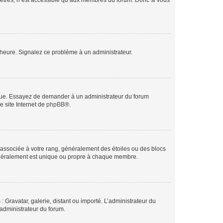
mètres, n’est accessible qu’aux membres du forum. Donc si vous
 l’heure. Signalez ce problème à un administrateur.
angue. Essayez de demander à un administrateur du forum
e site Internet de
phpBB
®.
e associée à votre rang, généralement des étoiles ou des blocs
généralement est unique ou propre à chaque membre.
: Gravatar, galerie, distant ou importé. L’administrateur du
 administrateur du forum.