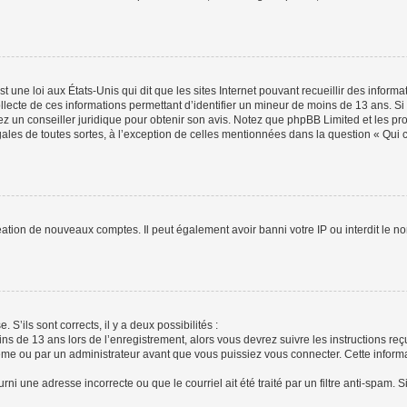
t une loi aux États-Unis qui dit que les sites Internet pouvant recueillir des infor
ollecte de ces informations permettant d’identifier un mineur de moins de 13 ans. S
tez un conseiller juridique pour obtenir son avis. Notez que phpBB Limited et les pr
gales de toutes sortes, à l’exception de celles mentionnées dans la question « Qui
réation de nouveaux comptes. Il peut également avoir banni votre IP ou interdit le no
 S’ils sont corrects, il y a deux possibilités :
ins de 13 ans lors de l’enregistrement, alors vous devrez suivre les instructions r
me ou par un administrateur avant que vous puissiez vous connecter. Cette informat
rni une adresse incorrecte ou que le courriel ait été traité par un filtre anti-spam. S