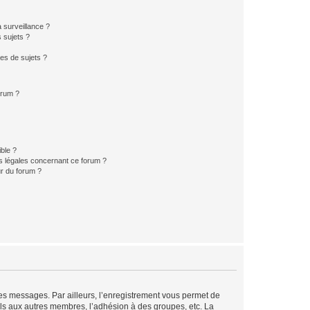
a surveillance ?
 sujets ?
es de sujets ?
orum ?
ible ?
ns légales concernant ce forum ?
r du forum ?
 des messages. Par ailleurs, l’enregistrement vous permet de
els aux autres membres, l’adhésion à des groupes, etc. La