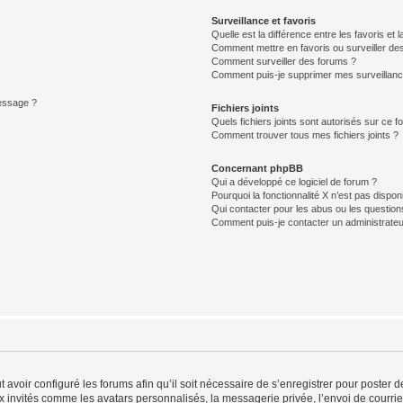
Surveillance et favoris
Quelle est la différence entre les favoris et l
Comment mettre en favoris ou surveiller des
Comment surveiller des forums ?
Comment puis-je supprimer mes surveillanc
message ?
Fichiers joints
Quels fichiers joints sont autorisés sur ce f
Comment trouver tous mes fichiers joints ?
Concernant phpBB
Qui a développé ce logiciel de forum ?
Pourquoi la fonctionnalité X n’est pas dispon
Qui contacter pour les abus ou les questio
Comment puis-je contacter un administrateu
t avoir configuré les forums afin qu’il soit nécessaire de s’enregistrer pour poster
x invités comme les avatars personnalisés, la messagerie privée, l’envoi de courri