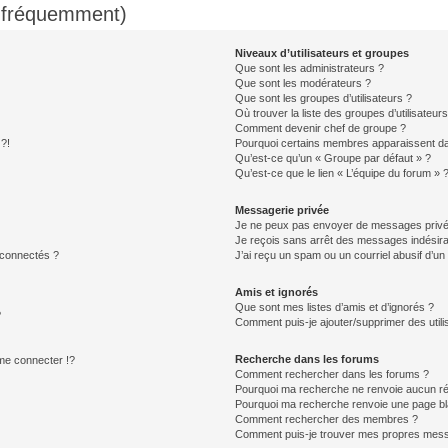
s fréquemment)
Niveaux d’utilisateurs et groupes
Que sont les administrateurs ?
Que sont les modérateurs ?
Que sont les groupes d’utilisateurs ?
Où trouver la liste des groupes d’utilisateur
Comment devenir chef de groupe ?
 ?!
Pourquoi certains membres apparaissent dan
Qu’est-ce qu’un « Groupe par défaut » ?
Qu’est-ce que le lien « L’équipe du forum » 
Messagerie privée
Je ne peux pas envoyer de messages privé
Je reçois sans arrêt des messages indésira
 connectés ?
J’ai reçu un spam ou un courriel abusif d’u
Amis et ignorés
Que sont mes listes d’amis et d’ignorés ?
?
Comment puis-je ajouter/supprimer des utilis
Recherche dans les forums
e connecter !?
Comment rechercher dans les forums ?
Pourquoi ma recherche ne renvoie aucun ré
Pourquoi ma recherche renvoie une page bl
Comment rechercher des membres ?
Comment puis-je trouver mes propres mess