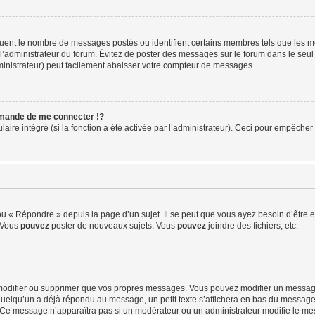
iquent le nombre de messages postés ou identifient certains membres tels que les 
ar l’administrateur du forum. Évitez de poster des messages sur le forum dans le seu
ministrateur) peut facilement abaisser votre compteur de messages.
mande de me connecter !?
re intégré (si la fonction a été activée par l’administrateur). Ceci pour empêcher l’u
 « Répondre » depuis la page d’un sujet. Il se peut que vous ayez besoin d’être e
: Vous
pouvez
poster de nouveaux sujets, Vous
pouvez
joindre des fichiers, etc.
modifier ou supprimer que vos propres messages. Vous pouvez modifier un message
lqu’un a déjà répondu au message, un petit texte s’affichera en bas du message ind
n. Ce message n’apparaîtra pas si un modérateur ou un administrateur modifie le mes