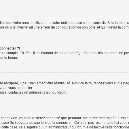
iez que votre nom d’utilisateur et votre mot de passe soient corrects. S’ils le sont,
e du site Internet ait une erreur de configuration de son côté, et qu’il devra la corri
 connecter ?!
votre compte. En effet, il est courant de supprimer régulièrement les membres ne pos
ur le forum.
 récupéré, il peut facilement être réinitialisé. Pour ce faire, rendez vous sur la p
uveau vous connecter.
passe, contactez un administrateur du forum.
e connexion, vous ne resterez connecté que pendant une durée déterminée. Cela em
la case
Se souvenir de moi
lors de la connexion. Ce n’est pas recommandé si vous u
s cette case, cela signifie qu’un administrateur du forum a désactivé cette fonctionna