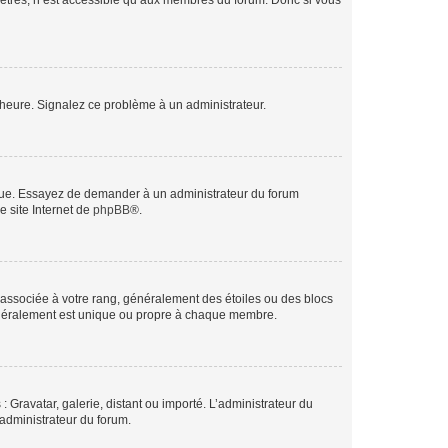
mètres, n’est accessible qu’aux membres du forum. Donc si vous
 l’heure. Signalez ce problème à un administrateur.
angue. Essayez de demander à un administrateur du forum
e site Internet de
phpBB
®.
e associée à votre rang, généralement des étoiles ou des blocs
généralement est unique ou propre à chaque membre.
: Gravatar, galerie, distant ou importé. L’administrateur du
 administrateur du forum.