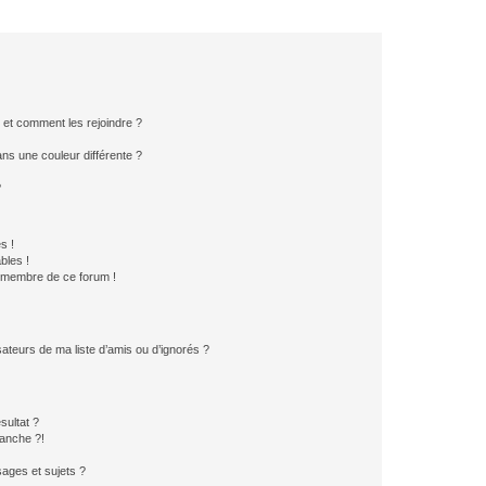
s et comment les rejoindre ?
s une couleur différente ?
?
s !
bles !
n membre de ce forum !
ateurs de ma liste d’amis ou d’ignorés ?
sultat ?
anche ?!
ages et sujets ?