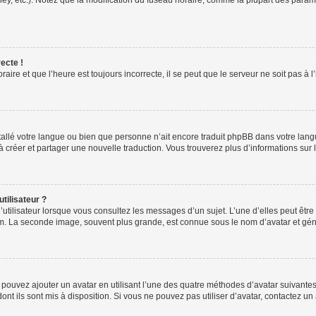
ney, etc.). Notez que la modification du fuseau horaire, comme la plupart des para
ecte !
aire et que l’heure est toujours incorrecte, il se peut que le serveur ne soit pas à
installé votre langue ou bien que personne n’ait encore traduit phpBB dans votre l
s à créer et partager une nouvelle traduction. Vous trouverez plus d’informations sur l
tilisateur ?
utilisateur lorsque vous consultez les messages d’un sujet. L’une d’elles peut êtr
rum. La seconde image, souvent plus grande, est connue sous le nom d’avatar et 
s pouvez ajouter un avatar en utilisant l’une des quatre méthodes d’avatar suivantes 
ont ils sont mis à disposition. Si vous ne pouvez pas utiliser d’avatar, contactez un