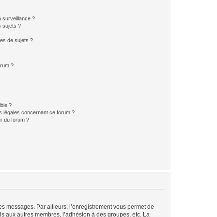
a surveillance ?
 sujets ?
es de sujets ?
orum ?
ible ?
ns légales concernant ce forum ?
r du forum ?
 des messages. Par ailleurs, l’enregistrement vous permet de
els aux autres membres, l’adhésion à des groupes, etc. La