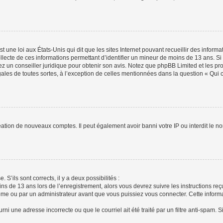
t une loi aux États-Unis qui dit que les sites Internet pouvant recueillir des infor
ollecte de ces informations permettant d’identifier un mineur de moins de 13 ans. S
tez un conseiller juridique pour obtenir son avis. Notez que phpBB Limited et les pr
gales de toutes sortes, à l’exception de celles mentionnées dans la question « Qui
réation de nouveaux comptes. Il peut également avoir banni votre IP ou interdit le no
 S’ils sont corrects, il y a deux possibilités :
ins de 13 ans lors de l’enregistrement, alors vous devrez suivre les instructions r
me ou par un administrateur avant que vous puissiez vous connecter. Cette informat
rni une adresse incorrecte ou que le courriel ait été traité par un filtre anti-spam. S