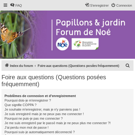
FAQ
S’enregistrer
Connexion
R
Index du forum
Foire aux questions (Questions posées fréquemment)
e
Foire aux questions (Questions posées
c
fréquemment)
h
e
Problèmes de connexion et d’enregistrement
Pourquoi dois-je m’enregistrer ?
r
Que signifie COPPA ?
c
Je souhaite m’enregistrer, mais je n’y parviens pas !
Je suis enregistré mais je ne peux pas me connecter !
h
Pourquoi ne puis-je pas me connecter ?
Je me suis enregistré par le passé mais je ne peux plus me connecter ?!
e
J’ai perdu mon mot de passe !
r
Pourquoi suis-je automatiquement déconnecté ?