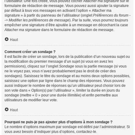
l’utilisateur. Une fois créée, vous pouvez cocher
Attacher ma signature
sur le
formulaire de rédaction de message. Vous pouvez aussi ajouter la signature
par défaut à tous vos messages en activant l’option « Attacher ma
signature » à partir du panneau de l’utilisateur (onglet
Préférences du forum -
-> Modifier les préférences de message
). Par la suite, vous pourrez toujours
empêcher une signature d’être ajoutée à un message en décochant la case
Attacher ma signature
dans le formulaire de rédaction de message.
Haut
Comment créer un sondage ?
Il est facile de créer un sondage, lors de la publication d’un nouveau sujet ou
la modification du premier message d’un sujet (si vous en avez les
permissions), cliquez sur l’onglet
Sondage
sous la partie message (si vous
ne le voyez pas, vous n’avez probablement pas le droit de créer des
sondages). Saisissez le titre du sondage et au moins deux options possibles,
saisissez une option par ligne dans le champ des réponses. Vous pouvez
aussi indiquer le nombre de réponses qu’un utilisateur peut choisir lors de
son vote dans « Option(s) par l’utilisateur », limiter la durée en jours du
sondage (mettre « 0 » pour une durée illimitée) et enfin permettre aux
utilisateurs de modifier leur vote.
Haut
Pourquoi ne puis-je pas ajouter plus d’options à mon sondage ?
Le nombre d’options maximum par sondage est défini par l’administrateur. Si
vous avez besoin d’indiquer plus d’options, contactez-le.