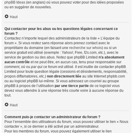
phpBB Ideas
(en anglais) où vous pouvez voter pour des idées proposées
ou en suggérer de nouvelles.
Haut
Qui contacter pour les abus ou les questions légales concernant ce
forum ?
Contactez n’importe lequel des administrateurs de la liste « L’équipe du
forum ». Si vous restez sans réponse alors prenez contact avec le
propriétaire du domaine (en faisant une
recherche sur whois
) ou si un
service gratuit est utilisé (exemple : Yahoo!, Free, f2s.com, etc.), avec le
service de gestion ou des abus. Notez que phpBB Limited
n’a absolument
aucun contrôle
et ne peut être, en aucun cas, tenu pour responsable sur
comment
,
où
ou
par qui
ce forum est utilisé. Il est inutile de contacter phpBB
Limited pour toute question légale (cessions et désistements, responsabilité,
propos diffamatoires, etc.)
non directement liée
au site Internet phpbb.com
ou au logiciel phpBB lui-même. Si vous adressez un courriel au groupe
phpBB à propos de l’utilisation
par une tierce partie
de ce logiciel vous
devez vous attendre à une réponse très courte voire à aucune réponse du
tout.
Haut
Comment puis-je contacter un administrateur du forum ?
Pour l’ensemble des utilisateurs du forum, vous pouvez utiliser le lien « Nous
contacter », si ce dernier a été activé par un administrateur.
Pour les membres du forum, vous pouvez également utiliser le lien