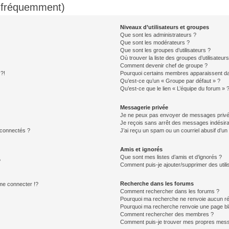
s fréquemment)
Niveaux d’utilisateurs et groupes
Que sont les administrateurs ?
Que sont les modérateurs ?
Que sont les groupes d’utilisateurs ?
Où trouver la liste des groupes d’utilisateur
Comment devenir chef de groupe ?
 ?!
Pourquoi certains membres apparaissent dan
Qu’est-ce qu’un « Groupe par défaut » ?
Qu’est-ce que le lien « L’équipe du forum » 
Messagerie privée
Je ne peux pas envoyer de messages privé
Je reçois sans arrêt des messages indésira
 connectés ?
J’ai reçu un spam ou un courriel abusif d’u
Amis et ignorés
Que sont mes listes d’amis et d’ignorés ?
?
Comment puis-je ajouter/supprimer des utilis
Recherche dans les forums
e connecter !?
Comment rechercher dans les forums ?
Pourquoi ma recherche ne renvoie aucun ré
Pourquoi ma recherche renvoie une page bl
Comment rechercher des membres ?
Comment puis-je trouver mes propres mess