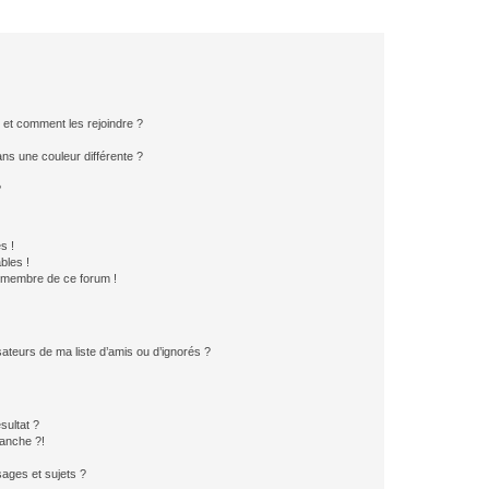
s et comment les rejoindre ?
s une couleur différente ?
?
s !
bles !
n membre de ce forum !
ateurs de ma liste d’amis ou d’ignorés ?
sultat ?
anche ?!
ages et sujets ?