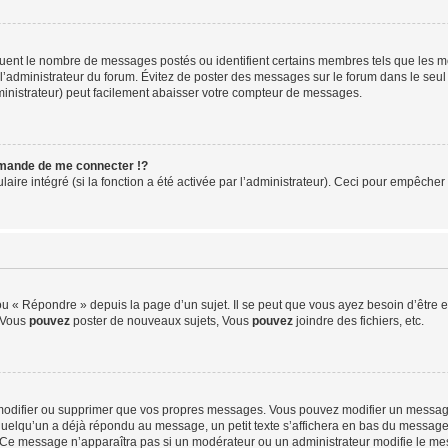
iquent le nombre de messages postés ou identifient certains membres tels que les 
ar l’administrateur du forum. Évitez de poster des messages sur le forum dans le seu
ministrateur) peut facilement abaisser votre compteur de messages.
mande de me connecter !?
re intégré (si la fonction a été activée par l’administrateur). Ceci pour empêcher l’u
 « Répondre » depuis la page d’un sujet. Il se peut que vous ayez besoin d’être e
: Vous
pouvez
poster de nouveaux sujets, Vous
pouvez
joindre des fichiers, etc.
modifier ou supprimer que vos propres messages. Vous pouvez modifier un message
lqu’un a déjà répondu au message, un petit texte s’affichera en bas du message ind
n. Ce message n’apparaîtra pas si un modérateur ou un administrateur modifie le mes