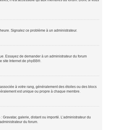
mètres, n’est accessible qu’aux membres du forum. Donc si vous
 l’heure. Signalez ce problème à un administrateur.
angue. Essayez de demander à un administrateur du forum
e site Internet de
phpBB
®.
e associée à votre rang, généralement des étoiles ou des blocs
généralement est unique ou propre à chaque membre.
: Gravatar, galerie, distant ou importé. L’administrateur du
 administrateur du forum.