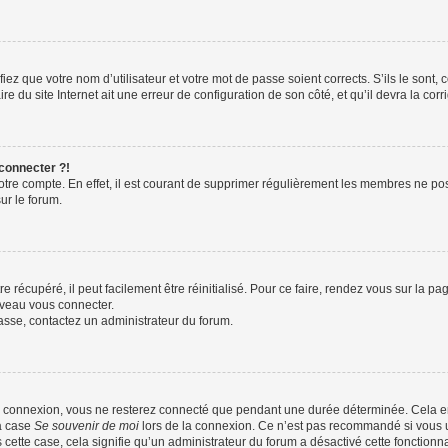
iez que votre nom d’utilisateur et votre mot de passe soient corrects. S’ils le sont,
e du site Internet ait une erreur de configuration de son côté, et qu’il devra la corri
 connecter ?!
votre compte. En effet, il est courant de supprimer régulièrement les membres ne pos
ur le forum.
 récupéré, il peut facilement être réinitialisé. Pour ce faire, rendez vous sur la p
uveau vous connecter.
passe, contactez un administrateur du forum.
e connexion, vous ne resterez connecté que pendant une durée déterminée. Cela em
la case
Se souvenir de moi
lors de la connexion. Ce n’est pas recommandé si vous u
s cette case, cela signifie qu’un administrateur du forum a désactivé cette fonctionna