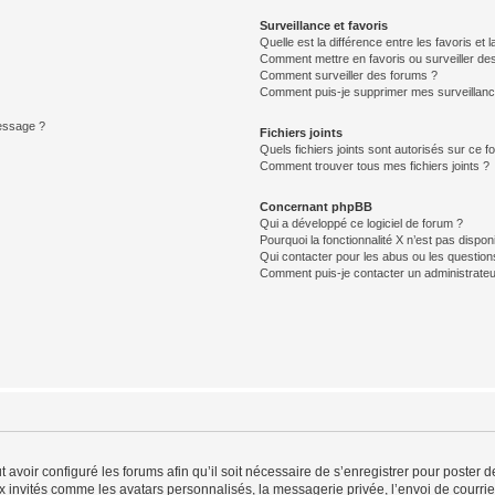
Surveillance et favoris
Quelle est la différence entre les favoris et l
Comment mettre en favoris ou surveiller des
Comment surveiller des forums ?
Comment puis-je supprimer mes surveillanc
message ?
Fichiers joints
Quels fichiers joints sont autorisés sur ce f
Comment trouver tous mes fichiers joints ?
Concernant phpBB
Qui a développé ce logiciel de forum ?
Pourquoi la fonctionnalité X n’est pas dispon
Qui contacter pour les abus ou les questio
Comment puis-je contacter un administrateu
t avoir configuré les forums afin qu’il soit nécessaire de s’enregistrer pour poster
x invités comme les avatars personnalisés, la messagerie privée, l’envoi de courri