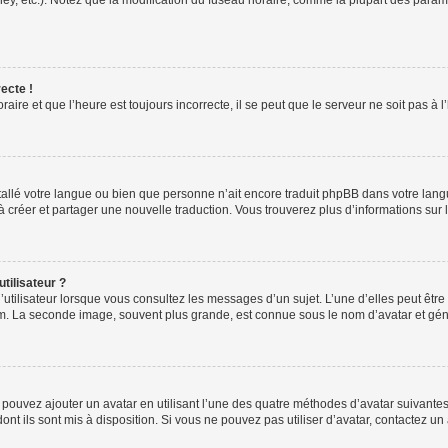
ney, etc.). Notez que la modification du fuseau horaire, comme la plupart des para
ecte !
aire et que l’heure est toujours incorrecte, il se peut que le serveur ne soit pas à
installé votre langue ou bien que personne n’ait encore traduit phpBB dans votre l
s à créer et partager une nouvelle traduction. Vous trouverez plus d’informations sur l
tilisateur ?
utilisateur lorsque vous consultez les messages d’un sujet. L’une d’elles peut êtr
rum. La seconde image, souvent plus grande, est connue sous le nom d’avatar et 
s pouvez ajouter un avatar en utilisant l’une des quatre méthodes d’avatar suivantes 
ont ils sont mis à disposition. Si vous ne pouvez pas utiliser d’avatar, contactez un