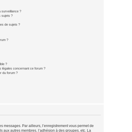
a surveillance ?
 sujets ?
es de sujets ?
orum ?
ible ?
ns légales concernant ce forum ?
r du forum ?
 des messages. Par ailleurs, l’enregistrement vous permet de
els aux autres membres, l’adhésion à des groupes, etc. La