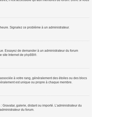
mètres, n’est accessible qu’aux membres du forum. Donc si vous
 l’heure. Signalez ce problème à un administrateur.
angue. Essayez de demander à un administrateur du forum
e site Internet de
phpBB
®.
e associée à votre rang, généralement des étoiles ou des blocs
généralement est unique ou propre à chaque membre.
: Gravatar, galerie, distant ou importé. L’administrateur du
 administrateur du forum.