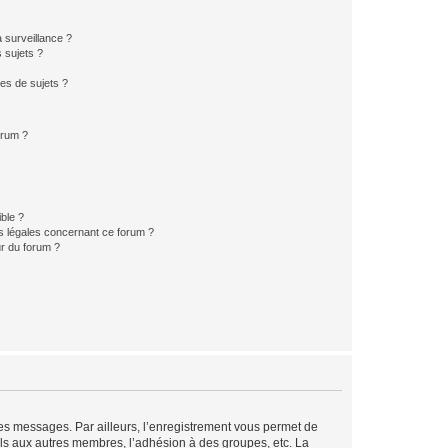
a surveillance ?
 sujets ?
es de sujets ?
orum ?
ible ?
ns légales concernant ce forum ?
r du forum ?
 des messages. Par ailleurs, l’enregistrement vous permet de
els aux autres membres, l’adhésion à des groupes, etc. La