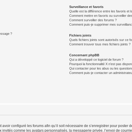
Surveillance et favoris
Quelle est la différence entre les favoris et l
Comment mettre en favoris ou surveiller des
Comment surveiller des forums ?
Comment puis-je supprimer mes surveillanc
message ?
Fichiers joints
Quels fichiers joints sont autorisés sur ce f
Comment trouver tous mes fichiers joints ?
Concernant phpBB
Qui a développé ce logiciel de forum ?
Pourquoi la fonctionnalité X n’est pas dispon
Qui contacter pour les abus ou les questio
Comment puis-je contacter un administrateu
t avoir configuré les forums afin qu’il soit nécessaire de s’enregistrer pour poster
x invités comme les avatars personnalisés, la messagerie privée, l’envoi de courri