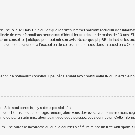
t une loi aux États-Unis qui dit que les sites Internet pouvant recueillir des infor
ollecte de ces informations permettant d’identifier un mineur de moins de 13 ans. S
tez un conseiller juridique pour obtenir son avis. Notez que phpBB Limited et les pr
gales de toutes sortes, à l’exception de celles mentionnées dans la question « Qui
réation de nouveaux comptes. Il peut également avoir banni votre IP ou interdit le no
 S’ils sont corrects, il y a deux possibilités :
ins de 13 ans lors de l’enregistrement, alors vous devrez suivre les instructions r
me ou par un administrateur avant que vous puissiez vous connecter. Cette informat
rni une adresse incorrecte ou que le courriel ait été traité par un filtre anti-spam. S