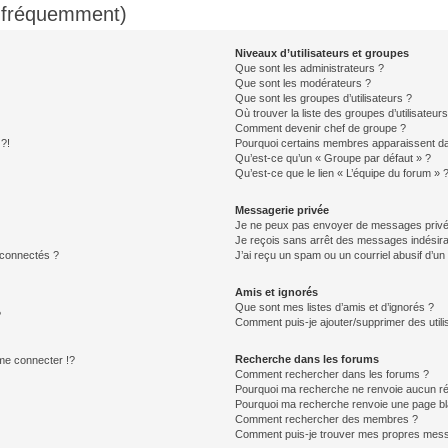
s fréquemment)
Niveaux d’utilisateurs et groupes
Que sont les administrateurs ?
Que sont les modérateurs ?
Que sont les groupes d’utilisateurs ?
Où trouver la liste des groupes d’utilisateur
Comment devenir chef de groupe ?
 ?!
Pourquoi certains membres apparaissent dan
Qu’est-ce qu’un « Groupe par défaut » ?
Qu’est-ce que le lien « L’équipe du forum » 
Messagerie privée
Je ne peux pas envoyer de messages privé
Je reçois sans arrêt des messages indésira
 connectés ?
J’ai reçu un spam ou un courriel abusif d’u
Amis et ignorés
Que sont mes listes d’amis et d’ignorés ?
?
Comment puis-je ajouter/supprimer des utilis
Recherche dans les forums
e connecter !?
Comment rechercher dans les forums ?
Pourquoi ma recherche ne renvoie aucun ré
Pourquoi ma recherche renvoie une page bl
Comment rechercher des membres ?
Comment puis-je trouver mes propres mess