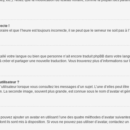
ney, etc.). Notez que la modification du fuseau horaire, comme la plupart des para
ecte !
aire et que l’heure est toujours incorrecte, il se peut que le serveur ne soit pas à
installé votre langue ou bien que personne n’ait encore traduit phpBB dans votre l
s à créer et partager une nouvelle traduction. Vous trouverez plus d’informations sur l
tilisateur ?
utilisateur lorsque vous consultez les messages d’un sujet. L’une d’elles peut êtr
rum. La seconde image, souvent plus grande, est connue sous le nom d’avatar et 
s pouvez ajouter un avatar en utilisant l’une des quatre méthodes d’avatar suivantes 
ont ils sont mis à disposition. Si vous ne pouvez pas utiliser d’avatar, contactez un