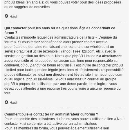
phpBB Ideas
(en anglais) où vous pouvez voter pour des idées proposées
ou en suggérer de nouvelles.
Haut
Qui contacter pour les abus ou les questions légales concernant ce
forum ?
Contactez n’importe lequel des administrateurs de la liste « L’équipe du
forum ». Si vous restez sans réponse alors prenez contact avec le
propriétaire du domaine (en faisant une
recherche sur whois
) ou si un
service gratuit est utilisé (exemple : Yahoo!, Free, f2s.com, etc.), avec le
service de gestion ou des abus. Notez que phpBB Limited
n’a absolument
aucun contrôle
et ne peut être, en aucun cas, tenu pour responsable sur
comment
,
où
ou
par qui
ce forum est utilisé. Il est inutile de contacter phpBB
Limited pour toute question légale (cessions et désistements, responsabilité,
propos diffamatoires, etc.)
non directement liée
au site Internet phpbb.com
ou au logiciel phpBB lui-même. Si vous adressez un courriel au groupe
phpBB à propos de l’utilisation
par une tierce partie
de ce logiciel vous
devez vous attendre à une réponse très courte voire à aucune réponse du
tout.
Haut
Comment puis-je contacter un administrateur du forum ?
Pour l’ensemble des utilisateurs du forum, vous pouvez utiliser le lien « Nous
contacter », si ce dernier a été activé par un administrateur.
Pour les membres du forum, vous pouvez également utiliser le lien