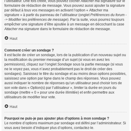
l’utilisateur. Une fois créée, vous pouvez cocher
Attacher ma signature
sur le
formulaire de rédaction de message. Vous pouvez aussi ajouter la signature
par défaut à tous vos messages en activant l’option « Attacher ma
signature » à partir du panneau de l’utilisateur (onglet
Préférences du forum -
-> Modifier les préférences de message
). Par la suite, vous pourrez toujours
empêcher une signature d’être ajoutée à un message en décochant la case
Attacher ma signature
dans le formulaire de rédaction de message.
Haut
Comment créer un sondage ?
Il est facile de créer un sondage, lors de la publication d’un nouveau sujet ou
la modification du premier message d’un sujet (si vous en avez les
permissions), cliquez sur l’onglet
Sondage
sous la partie message (si vous
ne le voyez pas, vous n’avez probablement pas le droit de créer des
sondages). Saisissez le titre du sondage et au moins deux options possibles,
saisissez une option par ligne dans le champ des réponses. Vous pouvez
aussi indiquer le nombre de réponses qu’un utilisateur peut choisir lors de
son vote dans « Option(s) par l’utilisateur », limiter la durée en jours du
sondage (mettre « 0 » pour une durée illimitée) et enfin permettre aux
utilisateurs de modifier leur vote.
Haut
Pourquoi ne puis-je pas ajouter plus d’options à mon sondage ?
Le nombre d’options maximum par sondage est défini par l’administrateur. Si
vous avez besoin d’indiquer plus d’options, contactez-le.