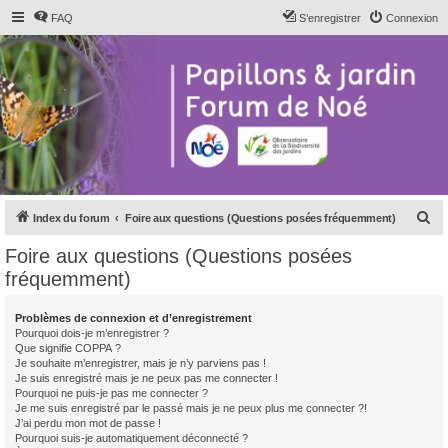
FAQ
S’enregistrer
Connexion
R
Index du forum
Foire aux questions (Questions posées fréquemment)
e
Foire aux questions (Questions posées
c
fréquemment)
h
e
Problèmes de connexion et d’enregistrement
Pourquoi dois-je m’enregistrer ?
r
Que signifie COPPA ?
c
Je souhaite m’enregistrer, mais je n’y parviens pas !
Je suis enregistré mais je ne peux pas me connecter !
h
Pourquoi ne puis-je pas me connecter ?
Je me suis enregistré par le passé mais je ne peux plus me connecter ?!
e
J’ai perdu mon mot de passe !
r
Pourquoi suis-je automatiquement déconnecté ?