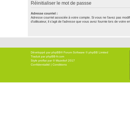
Réinitialiser le mot de passse
Adresse courriel :
Adresse courriel associée à votre compte. Si vous ne l’avez pas modif
d’utilisateur, il s’agit de l’adresse que vous avez fournie lors de votre 
Développé par
phpBB
® Forum Software © phpBB Limited
Traduit par
phpBB-fr.com
Style
proflat
par ©
Mazeltof
2017
Confidentialité
|
Conditions