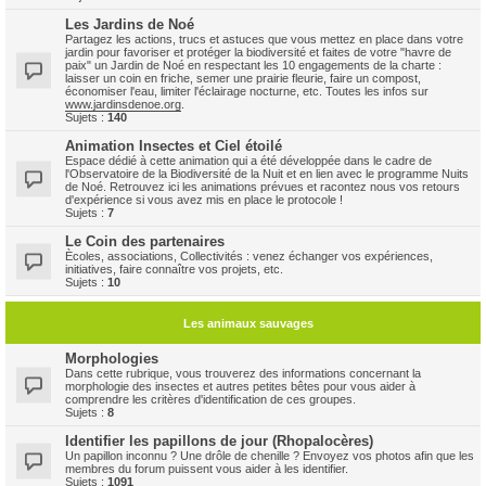
Les Jardins de Noé
Partagez les actions, trucs et astuces que vous mettez en place dans votre
jardin pour favoriser et protéger la biodiversité et faites de votre "havre de
paix" un Jardin de Noé en respectant les 10 engagements de la charte :
laisser un coin en friche, semer une prairie fleurie, faire un compost,
économiser l'eau, limiter l'éclairage nocturne, etc. Toutes les infos sur
www.jardinsdenoe.org
.
Sujets :
140
Animation Insectes et Ciel étoilé
Espace dédié à cette animation qui a été développée dans le cadre de
l'Observatoire de la Biodiversité de la Nuit et en lien avec le programme Nuits
de Noé. Retrouvez ici les animations prévues et racontez nous vos retours
d'expérience si vous avez mis en place le protocole !
Sujets :
7
Le Coin des partenaires
Ècoles, associations, Collectivités : venez échanger vos expériences,
initiatives, faire connaître vos projets, etc.
Sujets :
10
Les animaux sauvages
Morphologies
Dans cette rubrique, vous trouverez des informations concernant la
morphologie des insectes et autres petites bêtes pour vous aider à
comprendre les critères d'identification de ces groupes.
Sujets :
8
Identifier les papillons de jour (Rhopalocères)
Un papillon inconnu ? Une drôle de chenille ? Envoyez vos photos afin que les
membres du forum puissent vous aider à les identifier.
Sujets :
1091