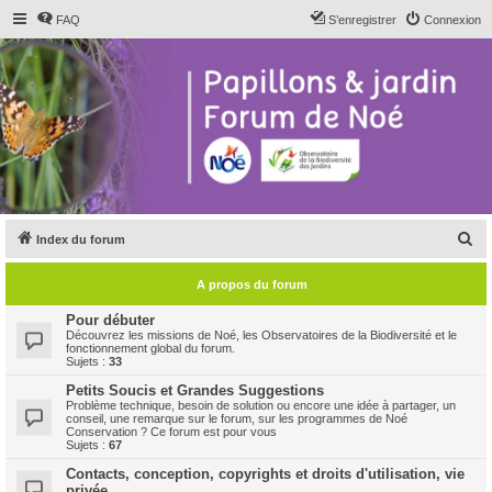
FAQ
S’enregistrer
Connexion
R
Index du forum
e
A propos du forum
c
h
Pour débuter
Découvrez les missions de Noé, les Observatoires de la Biodiversité et le
e
fonctionnement global du forum.
Sujets :
33
r
Petits Soucis et Grandes Suggestions
c
Problème technique, besoin de solution ou encore une idée à partager, un
conseil, une remarque sur le forum, sur les programmes de Noé
h
Conservation ? Ce forum est pour vous
Sujets :
67
e
Contacts, conception, copyrights et droits d'utilisation, vie
r
privée