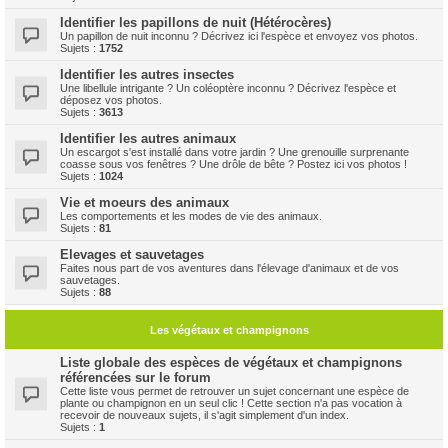
Identifier les papillons de nuit (Hétérocères)
Un papillon de nuit inconnu ? Décrivez ici l'espèce et envoyez vos photos.
Sujets :
1752
Identifier les autres insectes
Une libellule intrigante ? Un coléoptère inconnu ? Décrivez l'espèce et
déposez vos photos.
Sujets :
3613
Identifier les autres animaux
Un escargot s'est installé dans votre jardin ? Une grenouille surprenante
coasse sous vos fenêtres ? Une drôle de bête ? Postez ici vos photos !
Sujets :
1024
Vie et moeurs des animaux
Les comportements et les modes de vie des animaux.
Sujets :
81
Elevages et sauvetages
Faites nous part de vos aventures dans l'élevage d'animaux et de vos
sauvetages.
Sujets :
88
Les végétaux et champignons
Liste globale des espèces de végétaux et champignons
référencées sur le forum
Cette liste vous permet de retrouver un sujet concernant une espèce de
plante ou champignon en un seul clic ! Cette section n'a pas vocation à
recevoir de nouveaux sujets, il s'agit simplement d'un index.
Sujets :
1