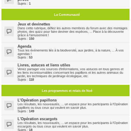
Sujets :
1
La Communauté
Jeux et devinettes
Dans cette rubrique, défiez les autres membres du forum avec des montages
photos, des quizz pour faire deviner des espèces, ... Place à la découverte
grâce à l'amusement !
Sujets :
150
Agenda
Tous les événements liés à la biodiversité, aux jardins, à la nature, ... À vos
agendas !
Sujets :
53
Livres, astuces et liens utiles
Venez partager vos sources d'informations, vos astuces en tous genres et
les liens incontournables concernant les papillons et les autres animaux du
jardin, les techniques de jardinage écologique, etc.
Sujets :
118
Les programmes et relais de Noé
L’Opération papillons
Les résultats, les nouveautés, ... un espace pour les participants à l'Opération
papillons ou tous ceux qui veulent en savoir plus.
Sujets :
149
L'Opération escargots
Les résultats, les nouveautés, ... un espace pour les participants à l'Opération
escargots ou tous ceux qui veulent en savoir plus.
Sujets :
18