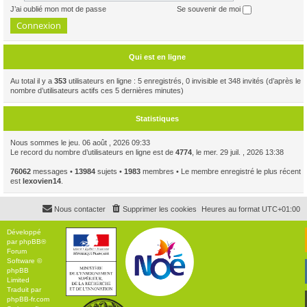
J’ai oublié mon mot de passe
Se souvenir de moi
Qui est en ligne
Au total il y a
353
utilisateurs en ligne : 5 enregistrés, 0 invisible et 348 invités (d’après le
nombre d’utilisateurs actifs ces 5 dernières minutes)
Statistiques
Nous sommes le jeu. 06 août , 2026 09:33
Le record du nombre d’utilisateurs en ligne est de
4774
, le mer. 29 juil. , 2026 13:38
76062
messages •
13984
sujets •
1983
membres • Le membre enregistré le plus récent
est
lexovien14
.
Nous contacter
Supprimer les cookies
Heures au format
UTC+01:00
Développé
par
phpBB
®
Forum
Software ©
phpBB
Limited
Traduit par
phpBB-fr.com