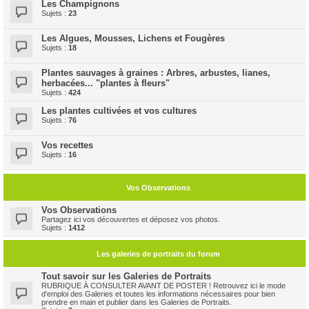
Les Champignons
Sujets :
23
Les Algues, Mousses, Lichens et Fougères
Sujets :
18
Plantes sauvages à graines : Arbres, arbustes, lianes,
herbacées... "plantes à fleurs"
Sujets :
424
Les plantes cultivées et vos cultures
Sujets :
76
Vos recettes
Sujets :
16
Vos Observations
Vos Observations
Partagez ici vos découvertes et déposez vos photos.
Sujets :
1412
Les galeries de portraits du forum
Tout savoir sur les Galeries de Portraits
RUBRIQUE À CONSULTER AVANT DE POSTER ! Retrouvez ici le mode
d'emploi des Galeries et toutes les informations nécessaires pour bien
prendre en main et publier dans les Galeries de Portraits.