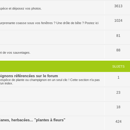
3613
'espèce et déposez vos photos.
1024
 surprenante coasse sous vos fenêtres ? Une drôle de bête ? Postez ici
81
88
et de vos sauvetages.
SUJETS
ignons référencées sur le forum
1
 espèce de plante ou champignon en un seul clic ! Cette section n'a pas
'un index.
23
18
ianes, herbacées... "plantes à fleurs"
424