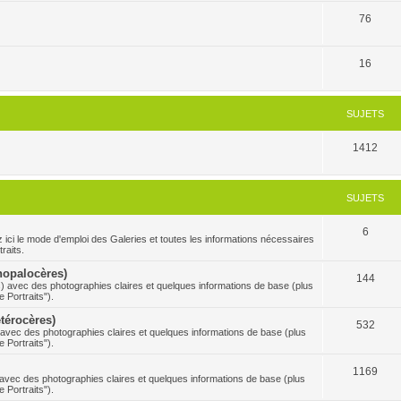
76
16
SUJETS
1412
SUJETS
6
 mode d'emploi des Galeries et toutes les informations nécessaires
raits.
Rhopalocères)
144
s) avec des photographies claires et quelques informations de base (plus
 Portraits").
étérocères)
532
) avec des photographies claires et quelques informations de base (plus
 Portraits").
1169
s avec des photographies claires et quelques informations de base (plus
 Portraits").