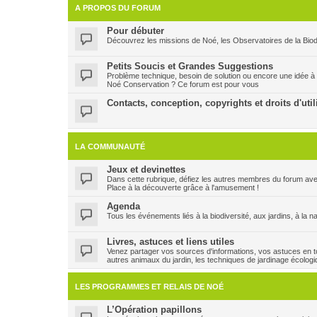
A PROPOS DU FORUM
Pour débuter
Découvrez les missions de Noé, les Observatoires de la Biodi
Petits Soucis et Grandes Suggestions
Problème technique, besoin de solution ou encore une idée à
Noé Conservation ? Ce forum est pour vous
Contacts, conception, copyrights et droits d'util
LA COMMUNAUTÉ
Jeux et devinettes
Dans cette rubrique, défiez les autres membres du forum ave
Place à la découverte grâce à l'amusement !
Agenda
Tous les événements liés à la biodiversité, aux jardins, à la n
Livres, astuces et liens utiles
Venez partager vos sources d'informations, vos astuces en to
autres animaux du jardin, les techniques de jardinage écologi
LES PROGRAMMES ET RELAIS DE NOÉ
L’Opération papillons