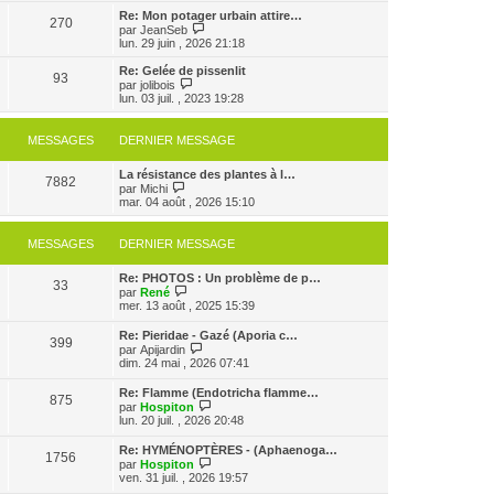
s
e
e
r
Re: Mon potager urbain attire…
s
r
270
r
l
V
par
JeanSeb
a
m
n
e
o
lun. 29 juin , 2026 21:18
g
e
i
d
i
e
s
e
e
r
Re: Gelée de pissenlit
s
r
93
r
l
V
par
jolibois
a
m
n
e
o
lun. 03 juil. , 2023 19:28
g
e
i
d
i
e
s
e
e
r
s
r
r
l
MESSAGES
DERNIER MESSAGE
a
m
n
e
g
e
i
d
e
s
e
La résistance des plantes à l…
e
7882
s
V
r
par
Michi
r
a
o
m
mar. 04 août , 2026 15:10
n
g
i
e
i
e
r
s
e
l
s
r
MESSAGES
DERNIER MESSAGE
e
a
m
d
g
e
Re: PHOTOS : Un problème de p…
e
e
s
33
V
par
René
r
s
o
mer. 13 août , 2025 15:39
n
a
i
i
g
r
e
e
Re: Pieridae - Gazé (Aporia c…
399
l
r
V
par
Apijardin
e
m
o
dim. 24 mai , 2026 07:41
d
e
i
e
s
r
Re: Flamme (Endotricha flamme…
r
s
875
l
V
par
Hospiton
n
a
e
o
lun. 20 juil. , 2026 20:48
i
g
d
i
e
e
e
r
r
Re: HYMÉNOPTÈRES - (Aphaenoga…
r
1756
l
m
V
par
Hospiton
n
e
e
o
ven. 31 juil. , 2026 19:57
i
d
s
i
e