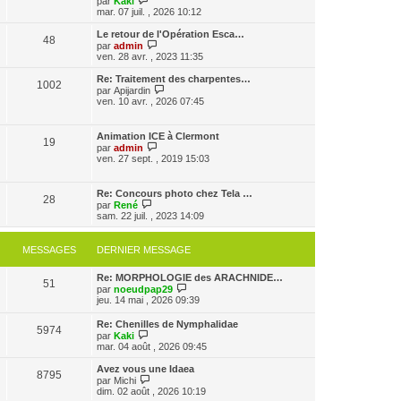
par
Kaki
a
m
o
n
mar. 07 juil. , 2026 10:12
g
e
i
i
e
s
r
e
Le retour de l'Opération Esca…
48
s
l
r
V
par
admin
a
e
m
o
ven. 28 avr. , 2023 11:35
g
d
e
i
e
e
s
r
Re: Traitement des charpentes…
1002
r
s
l
V
par
Apijardin
n
a
e
o
ven. 10 avr. , 2026 07:45
i
g
d
i
e
e
e
r
r
r
l
Animation ICE à Clermont
m
n
19
e
V
par
admin
e
i
d
o
ven. 27 sept. , 2019 15:03
s
e
e
i
s
r
r
r
a
m
n
l
g
Re: Concours photo chez Tela …
e
i
28
e
e
V
par
René
s
e
d
o
sam. 22 juil. , 2023 14:09
s
r
e
i
a
m
r
r
g
e
n
l
e
MESSAGES
DERNIER MESSAGE
s
i
e
s
e
d
a
r
Re: MORPHOLOGIE des ARACHNIDE…
e
g
51
m
V
par
noeudpap29
r
e
e
o
jeu. 14 mai , 2026 09:39
n
s
i
i
s
r
e
Re: Chenilles de Nymphalidae
a
5974
l
r
V
par
Kaki
g
e
m
o
mar. 04 août , 2026 09:45
e
d
e
i
e
s
r
Avez vous une Idaea
r
8795
s
l
V
par
Michi
n
a
e
o
dim. 02 août , 2026 10:19
i
g
d
i