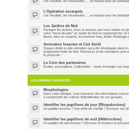
Les résultats, les nouveautés, ... un espace pour les participa
L'Opération escargots
Les résultats, les nouveautés, ... un espace pour les particip
Les Jardins de Noé
Partagez les actions, trucs et astuces que vous mettez en plac
votre "havre de paix" un Jardin de Noé en respectant les 10 e
fleurie, faire un compost, économiser l'eau, limiter l'éclairage
Animation Insectes et Ciel étoilé
Espace dédié à cette animation qui a été développée dans le ca
programme Nuits de Noé. Retrouvez ici les animations prévu
le protocole !
Le Coin des partenaires
Ècoles, associations, Collectivités : venez échanger vos expéri
LES ANIMAUX SAUVAGES
Morphologies
Dans cette rubrique, vous trouverez des informations concern
à comprendre les critères d'identification de ces groupes.
Identifier les papillons de jour (Rhopalocères)
Un papillon inconnu ? Une drôle de chenille ? Envoyez vos pho
Identifier les papillons de nuit (Hétérocères)
Un papillon de nuit inconnu ? Décrivez ici l'espèce et envoye