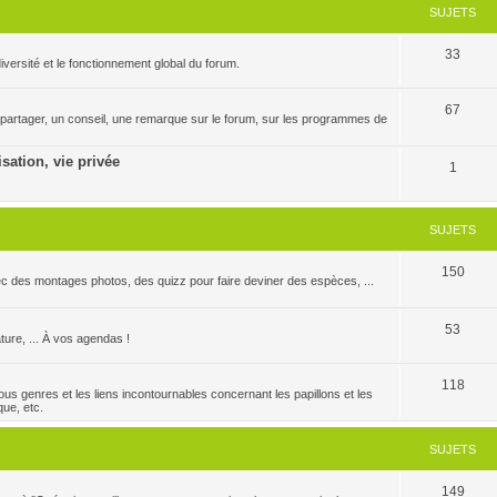
SUJETS
33
versité et le fonctionnement global du forum.
67
 partager, un conseil, une remarque sur le forum, sur les programmes de
isation, vie privée
1
SUJETS
150
c des montages photos, des quizz pour faire deviner des espèces, ...
53
ature, ... À vos agendas !
118
us genres et les liens incontournables concernant les papillons et les
que, etc.
SUJETS
149