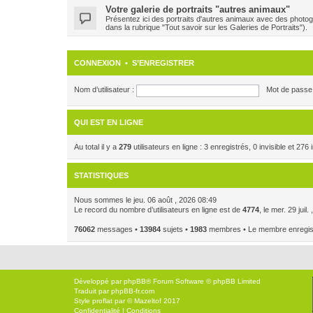
Votre galerie de portraits "autres animaux"
Présentez ici des portraits d'autres animaux avec des photog
dans la rubrique "Tout savoir sur les Galeries de Portraits").
CONNEXION
•
S’ENREGISTRER
Nom d’utilisateur :
Mot de passe 
QUI EST EN LIGNE
Au total il y a
279
utilisateurs en ligne : 3 enregistrés, 0 invisible et 27
STATISTIQUES
Nous sommes le jeu. 06 août , 2026 08:49
Le record du nombre d’utilisateurs en ligne est de
4774
, le mer. 29 juil
76062
messages •
13984
sujets •
1983
membres • Le membre enregistr
Développé par
phpBB
® Forum Software © phpBB Limited
Traduit par
phpBB-fr.com
Style
proflat
par ©
Mazeltof
2017
Confidentialité
|
Conditions