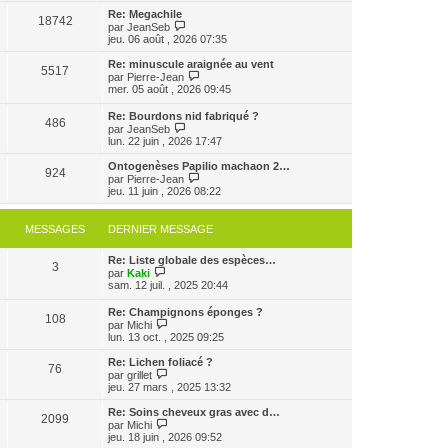
e
e
e
r
Re: Megachile
r
18742
r
l
V
par
JeanSeb
m
n
e
o
jeu. 06 août , 2026 07:35
e
i
d
i
s
e
e
r
Re: minuscule araignée au vent
s
r
5517
r
l
V
par
Pierre-Jean
a
m
n
e
o
mer. 05 août , 2026 09:45
g
e
i
d
i
e
s
e
e
r
Re: Bourdons nid fabriqué ?
s
r
r
486
l
V
par
JeanSeb
a
m
n
e
o
lun. 22 juin , 2026 17:47
g
e
i
d
i
e
s
e
e
r
Ontogenèses Papilio machaon 2…
s
r
r
924
l
V
par
Pierre-Jean
a
m
n
e
o
jeu. 11 juin , 2026 08:22
g
e
i
d
i
e
s
e
e
r
s
r
r
l
MESSAGES
DERNIER MESSAGE
a
m
n
e
g
e
i
d
e
s
e
Re: Liste globale des espèces…
e
3
s
V
r
par
Kaki
r
a
o
m
sam. 12 juil. , 2025 20:44
n
g
i
e
i
e
r
s
e
Re: Champignons éponges ?
108
l
s
r
V
par
Michi
e
a
m
o
lun. 13 oct. , 2025 09:25
d
g
e
i
e
e
s
r
Re: Lichen foliacé ?
r
76
s
l
V
par
grillet
n
a
e
o
jeu. 27 mars , 2025 13:32
i
g
d
i
e
e
e
r
Re: Soins cheveux gras avec d…
r
2099
r
l
V
par
Michi
m
n
e
o
jeu. 18 juin , 2026 09:52
e
i
d
i