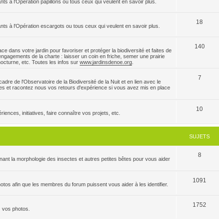
nts à l'Opération papillons ou tous ceux qui veulent en savoir plus.
18
ants à l'Opération escargots ou tous ceux qui veulent en savoir plus.
140
e dans votre jardin pour favoriser et protéger la biodiversité et faites de
ngagements de la charte : laisser un coin en friche, semer une prairie
 nocturne, etc. Toutes les infos sur
www.jardinsdenoe.org
.
7
dre de l'Observatoire de la Biodiversité de la Nuit et en lien avec le
es et racontez nous vos retours d'expérience si vous avez mis en place
10
ences, initiatives, faire connaître vos projets, etc.
SUJETS
8
ant la morphologie des insectes et autres petites bêtes pour vous aider
1091
tos afin que les membres du forum puissent vous aider à les identifier.
1752
z vos photos.