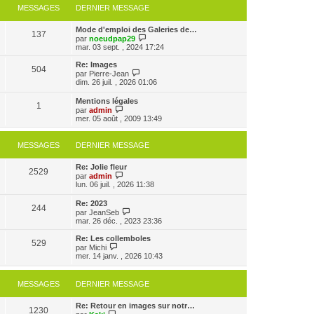
MESSAGES
DERNIER MESSAGE
Mode d'emploi des Galeries de…
137
V
par
noeudpap29
o
mar. 03 sept. , 2024 17:24
i
r
Re: Images
504
l
V
par
Pierre-Jean
e
o
dim. 26 juil. , 2026 01:06
d
i
e
r
Mentions légales
r
1
l
V
par
admin
n
e
o
mer. 05 août , 2009 13:49
i
d
i
e
e
r
r
r
l
MESSAGES
DERNIER MESSAGE
m
n
e
e
i
d
s
e
Re: Jolie fleur
e
2529
s
r
V
par
admin
r
a
m
o
lun. 06 juil. , 2026 11:38
n
g
e
i
i
e
s
r
e
Re: 2023
s
244
l
r
V
par
JeanSeb
a
e
m
o
mar. 26 déc. , 2023 23:36
g
d
e
i
e
e
s
r
Re: Les collemboles
r
529
s
l
V
par
Michi
n
a
e
o
mer. 14 janv. , 2026 10:43
i
g
d
i
e
e
e
r
r
r
l
MESSAGES
DERNIER MESSAGE
m
n
e
e
i
d
s
e
e
Re: Retour en images sur notr…
s
1230
r
V
r