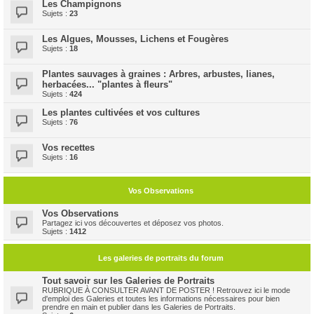
Les Champignons
Sujets :
23
Les Algues, Mousses, Lichens et Fougères
Sujets :
18
Plantes sauvages à graines : Arbres, arbustes, lianes,
herbacées... "plantes à fleurs"
Sujets :
424
Les plantes cultivées et vos cultures
Sujets :
76
Vos recettes
Sujets :
16
Vos Observations
Vos Observations
Partagez ici vos découvertes et déposez vos photos.
Sujets :
1412
Les galeries de portraits du forum
Tout savoir sur les Galeries de Portraits
RUBRIQUE À CONSULTER AVANT DE POSTER ! Retrouvez ici le mode
d'emploi des Galeries et toutes les informations nécessaires pour bien
prendre en main et publier dans les Galeries de Portraits.