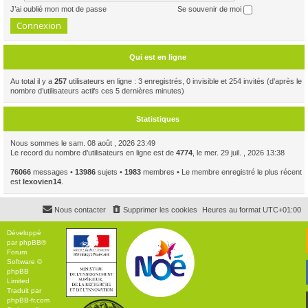
J’ai oublié mon mot de passe
Se souvenir de moi
Qui est en ligne
Au total il y a
257
utilisateurs en ligne : 3 enregistrés, 0 invisible et 254 invités (d’après le
nombre d’utilisateurs actifs ces 5 dernières minutes)
Statistiques
Nous sommes le sam. 08 août , 2026 23:49
Le record du nombre d’utilisateurs en ligne est de
4774
, le mer. 29 juil. , 2026 13:38
76066
messages •
13986
sujets •
1983
membres • Le membre enregistré le plus récent
est
lexovien14
.
Nous contacter
Supprimer les cookies
Heures au format
UTC+01:00
Développé
par
phpBB
®
Forum
Software ©
phpBB
Limited
Traduit par
phpBB-fr.com