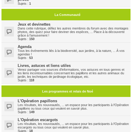
Sujets :
1
La Communauté
Jeux et devinettes
Dans cette rubrique, défiez les autres membres du forum avec des montages
photos, des quizz pour faire deviner des espèces, ... Place à la découverte
grâce à l'amusement !
Sujets :
150
Agenda
Tous les événements liés à la biodiversité, aux jardins, à la nature, ... À vos
agendas !
Sujets :
53
Livres, astuces et liens utiles
Venez partager vos sources d'informations, vos astuces en tous genres et
les liens incontournables concernant les papillons et les autres animaux du
jardin, les techniques de jardinage écologique, etc.
Sujets :
118
Les programmes et relais de Noé
L’Opération papillons
Les résultats, les nouveautés, ... un espace pour les participants à l'Opération
papillons ou tous ceux qui veulent en savoir plus.
Sujets :
149
L'Opération escargots
Les résultats, les nouveautés, ... un espace pour les participants à l'Opération
escargots ou tous ceux qui veulent en savoir plus.
Sujets :
18