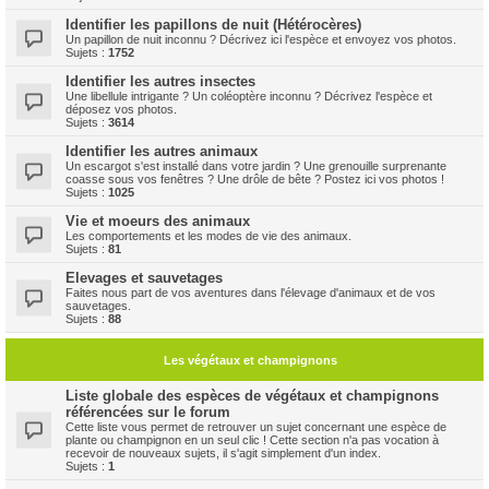
Identifier les papillons de nuit (Hétérocères)
Un papillon de nuit inconnu ? Décrivez ici l'espèce et envoyez vos photos.
Sujets :
1752
Identifier les autres insectes
Une libellule intrigante ? Un coléoptère inconnu ? Décrivez l'espèce et
déposez vos photos.
Sujets :
3614
Identifier les autres animaux
Un escargot s'est installé dans votre jardin ? Une grenouille surprenante
coasse sous vos fenêtres ? Une drôle de bête ? Postez ici vos photos !
Sujets :
1025
Vie et moeurs des animaux
Les comportements et les modes de vie des animaux.
Sujets :
81
Elevages et sauvetages
Faites nous part de vos aventures dans l'élevage d'animaux et de vos
sauvetages.
Sujets :
88
Les végétaux et champignons
Liste globale des espèces de végétaux et champignons
référencées sur le forum
Cette liste vous permet de retrouver un sujet concernant une espèce de
plante ou champignon en un seul clic ! Cette section n'a pas vocation à
recevoir de nouveaux sujets, il s'agit simplement d'un index.
Sujets :
1