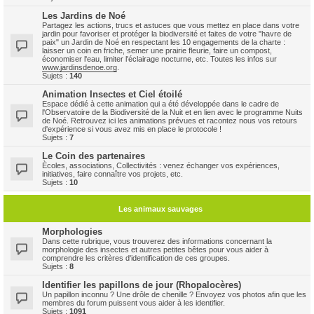
Les Jardins de Noé
Partagez les actions, trucs et astuces que vous mettez en place dans votre
jardin pour favoriser et protéger la biodiversité et faites de votre "havre de
paix" un Jardin de Noé en respectant les 10 engagements de la charte :
laisser un coin en friche, semer une prairie fleurie, faire un compost,
économiser l'eau, limiter l'éclairage nocturne, etc. Toutes les infos sur
www.jardinsdenoe.org
.
Sujets :
140
Animation Insectes et Ciel étoilé
Espace dédié à cette animation qui a été développée dans le cadre de
l'Observatoire de la Biodiversité de la Nuit et en lien avec le programme Nuits
de Noé. Retrouvez ici les animations prévues et racontez nous vos retours
d'expérience si vous avez mis en place le protocole !
Sujets :
7
Le Coin des partenaires
Ècoles, associations, Collectivités : venez échanger vos expériences,
initiatives, faire connaître vos projets, etc.
Sujets :
10
Les animaux sauvages
Morphologies
Dans cette rubrique, vous trouverez des informations concernant la
morphologie des insectes et autres petites bêtes pour vous aider à
comprendre les critères d'identification de ces groupes.
Sujets :
8
Identifier les papillons de jour (Rhopalocères)
Un papillon inconnu ? Une drôle de chenille ? Envoyez vos photos afin que les
membres du forum puissent vous aider à les identifier.
Sujets :
1091