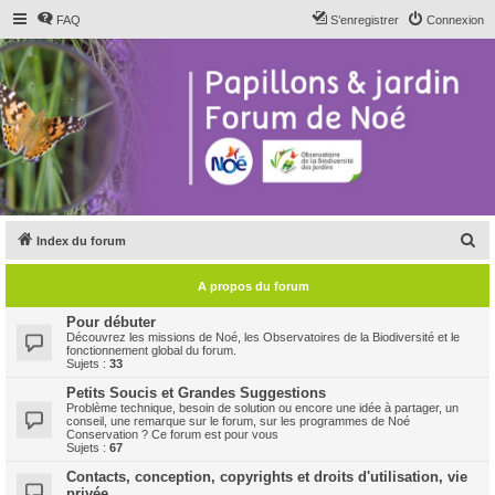
FAQ
S’enregistrer
Connexion
R
Index du forum
e
A propos du forum
c
h
Pour débuter
Découvrez les missions de Noé, les Observatoires de la Biodiversité et le
e
fonctionnement global du forum.
Sujets :
33
r
Petits Soucis et Grandes Suggestions
c
Problème technique, besoin de solution ou encore une idée à partager, un
conseil, une remarque sur le forum, sur les programmes de Noé
h
Conservation ? Ce forum est pour vous
Sujets :
67
e
Contacts, conception, copyrights et droits d'utilisation, vie
r
privée