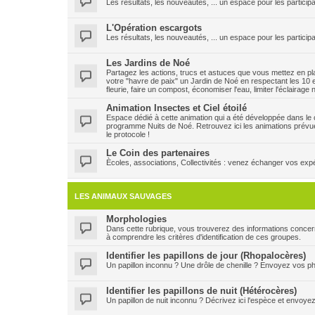
Les résultats, les nouveautés, ... un espace pour les participa
L'Opération escargots
Les résultats, les nouveautés, ... un espace pour les particip
Les Jardins de Noé
Partagez les actions, trucs et astuces que vous mettez en plac
votre "havre de paix" un Jardin de Noé en respectant les 10 e
fleurie, faire un compost, économiser l'eau, limiter l'éclairage
Animation Insectes et Ciel étoilé
Espace dédié à cette animation qui a été développée dans le ca
programme Nuits de Noé. Retrouvez ici les animations prévu
le protocole !
Le Coin des partenaires
Ècoles, associations, Collectivités : venez échanger vos expéri
LES ANIMAUX SAUVAGES
Morphologies
Dans cette rubrique, vous trouverez des informations concern
à comprendre les critères d'identification de ces groupes.
Identifier les papillons de jour (Rhopalocères)
Un papillon inconnu ? Une drôle de chenille ? Envoyez vos pho
Identifier les papillons de nuit (Hétérocères)
Un papillon de nuit inconnu ? Décrivez ici l'espèce et envoye