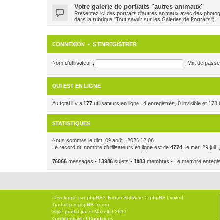
Votre galerie de portraits "autres animaux"
Présentez ici des portraits d'autres animaux avec des photog
dans la rubrique "Tout savoir sur les Galeries de Portraits").
CONNEXION
•
S’ENREGISTRER
Nom d’utilisateur :
Mot de passe 
QUI EST EN LIGNE
Au total il y a
177
utilisateurs en ligne : 4 enregistrés, 0 invisible et 17
STATISTIQUES
Nous sommes le dim. 09 août , 2026 12:06
Le record du nombre d’utilisateurs en ligne est de
4774
, le mer. 29 juil
76066
messages •
13986
sujets •
1983
membres • Le membre enregistr
Développé par
phpBB
® Forum Software © phpBB Limited
Traduit par
phpBB-fr.com
Style
proflat
par ©
Mazeltof
2017
Confidentialité
|
Conditions