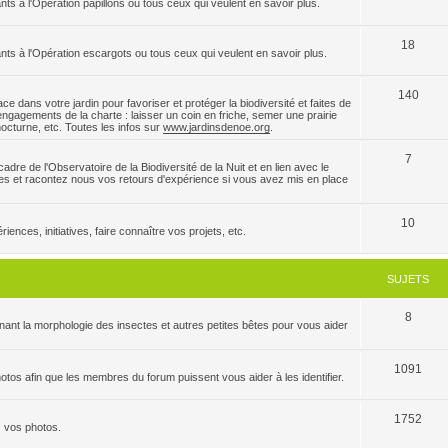
nts à l'Opération papillons ou tous ceux qui veulent en savoir plus.
18
ants à l'Opération escargots ou tous ceux qui veulent en savoir plus.
140
e dans votre jardin pour favoriser et protéger la biodiversité et faites de
ngagements de la charte : laisser un coin en friche, semer une prairie
 nocturne, etc. Toutes les infos sur
www.jardinsdenoe.org
.
7
dre de l'Observatoire de la Biodiversité de la Nuit et en lien avec le
es et racontez nous vos retours d'expérience si vous avez mis en place
10
ences, initiatives, faire connaître vos projets, etc.
SUJETS
8
ant la morphologie des insectes et autres petites bêtes pour vous aider
1091
tos afin que les membres du forum puissent vous aider à les identifier.
1752
z vos photos.