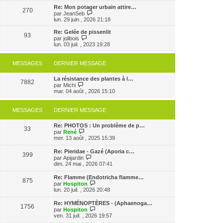
s
e
e
r
Re: Mon potager urbain attire…
s
r
270
r
l
V
par
JeanSeb
a
m
n
e
o
lun. 29 juin , 2026 21:18
g
e
i
d
i
e
s
e
e
r
Re: Gelée de pissenlit
s
r
93
r
l
V
par
jolibois
a
m
n
e
o
lun. 03 juil. , 2023 19:28
g
e
i
d
i
e
s
e
e
r
s
r
r
l
MESSAGES
DERNIER MESSAGE
a
m
n
e
g
e
i
d
e
s
e
La résistance des plantes à l…
e
7882
s
V
r
par
Michi
r
a
o
m
mar. 04 août , 2026 15:10
n
g
i
e
i
e
r
s
e
l
s
r
MESSAGES
DERNIER MESSAGE
e
a
m
d
g
e
Re: PHOTOS : Un problème de p…
e
e
s
33
V
par
René
r
s
o
mer. 13 août , 2025 15:39
n
a
i
i
g
r
e
e
Re: Pieridae - Gazé (Aporia c…
399
l
r
V
par
Apijardin
e
m
o
dim. 24 mai , 2026 07:41
d
e
i
e
s
r
Re: Flamme (Endotricha flamme…
r
s
875
l
V
par
Hospiton
n
a
e
o
lun. 20 juil. , 2026 20:48
i
g
d
i
e
e
e
r
r
Re: HYMÉNOPTÈRES - (Aphaenoga…
r
1756
l
m
V
par
Hospiton
n
e
e
o
ven. 31 juil. , 2026 19:57
i
d
s
i
e