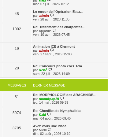
par
Kaki
a
m
o
n
mar. 07 juil. , 2026 10:12
g
e
i
i
e
s
r
e
Le retour de l'Opération Esca…
48
s
l
r
V
par
admin
a
e
m
o
ven. 28 avr. , 2023 11:35
g
d
e
i
e
e
s
r
Re: Traitement des charpentes…
1002
r
s
l
V
par
Apijardin
n
a
e
o
ven. 10 avr. , 2026 07:45
i
g
d
i
e
e
e
r
r
r
l
Animation ICE à Clermont
m
n
19
e
V
par
admin
e
i
d
o
ven. 27 sept. , 2019 15:03
s
e
e
i
s
r
r
r
a
m
n
l
g
Re: Concours photo chez Tela …
e
i
28
e
e
V
par
René
s
e
d
o
sam. 22 juil. , 2023 14:09
s
r
e
i
a
m
r
r
g
e
n
l
e
MESSAGES
DERNIER MESSAGE
s
i
e
s
e
d
a
r
Re: MORPHOLOGIE des ARACHNIDE…
e
g
51
m
V
par
noeudpap29
r
e
e
o
jeu. 14 mai , 2026 09:39
n
s
i
i
s
r
e
Re: Chenilles de Nymphalidae
a
5974
l
r
V
par
Kaki
g
e
m
o
mar. 04 août , 2026 09:45
e
d
e
i
e
s
r
Avez vous une Idaea
r
8795
s
l
V
par
Michi
n
a
e
o
dim. 02 août , 2026 10:19
i
g
d
i