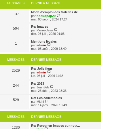
MESSAGES
DERNIER MESSAGE
Mode d'emploi des Galeries de…
137
V
par
noeudpap29
o
mar. 03 sept. , 2024 17:24
i
r
Re: Images
504
l
V
par
Pierre-Jean
e
o
dim. 26 juil. , 2026 01:06
d
i
e
r
Mentions légales
r
1
l
V
par
admin
n
e
o
mer. 05 août , 2009 13:49
i
d
i
e
e
r
r
r
l
MESSAGES
DERNIER MESSAGE
m
n
e
e
i
d
s
e
Re: Jolie fleur
e
2529
s
r
V
par
admin
r
a
m
o
lun. 06 juil. , 2026 11:38
n
g
e
i
i
e
s
r
e
Re: 2023
s
244
l
r
V
par
JeanSeb
a
e
m
o
mar. 26 déc. , 2023 23:36
g
d
e
i
e
e
s
r
Re: Les collemboles
r
529
s
l
V
par
Michi
n
a
e
o
mer. 14 janv. , 2026 10:43
i
g
d
i
e
e
e
r
r
r
l
MESSAGES
DERNIER MESSAGE
m
n
e
e
i
d
s
e
e
Re: Retour en images sur notr…
s
1230
r
V
r