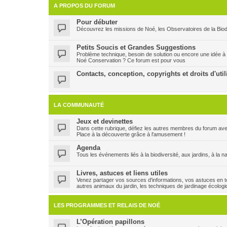
A PROPOS DU FORUM
Pour débuter
Découvrez les missions de Noé, les Observatoires de la Biodi
Petits Soucis et Grandes Suggestions
Problème technique, besoin de solution ou encore une idée à
Noé Conservation ? Ce forum est pour vous
Contacts, conception, copyrights et droits d'util
LA COMMUNAUTÉ
Jeux et devinettes
Dans cette rubrique, défiez les autres membres du forum ave
Place à la découverte grâce à l'amusement !
Agenda
Tous les événements liés à la biodiversité, aux jardins, à la n
Livres, astuces et liens utiles
Venez partager vos sources d'informations, vos astuces en to
autres animaux du jardin, les techniques de jardinage écologi
LES PROGRAMMES ET RELAIS DE NOÉ
L’Opération papillons