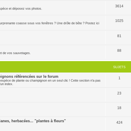
3614
'espèce et déposez vos photos.
1025
 surprenante coasse sous vos fenêtres ? Une drôle de bête ? Postez ici
81
88
et de vos sauvetages.
SUJETS
ignons référencées sur le forum
1
 espèce de plante ou champignon en un seul clic ! Cette section n'a pas
'un index.
23
18
ianes, herbacées... "plantes à fleurs"
424