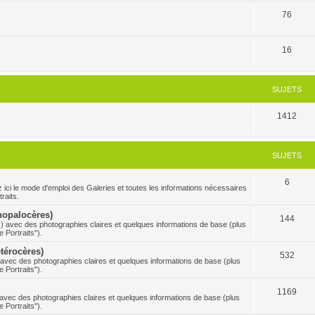
76
16
SUJETS
1412
SUJETS
6
 mode d'emploi des Galeries et toutes les informations nécessaires
raits.
Rhopalocères)
144
s) avec des photographies claires et quelques informations de base (plus
 Portraits").
étérocères)
532
) avec des photographies claires et quelques informations de base (plus
 Portraits").
1169
s avec des photographies claires et quelques informations de base (plus
 Portraits").