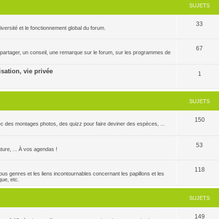
SUJETS
33
versité et le fonctionnement global du forum.
67
 partager, un conseil, une remarque sur le forum, sur les programmes de
isation, vie privée
1
SUJETS
150
c des montages photos, des quizz pour faire deviner des espèces, ...
53
ature, ... À vos agendas !
118
us genres et les liens incontournables concernant les papillons et les
que, etc.
SUJETS
149