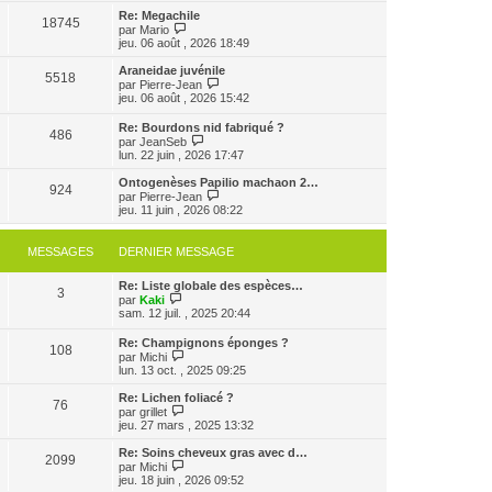
e
e
e
r
Re: Megachile
r
18745
r
l
V
par
Mario
m
n
e
o
jeu. 06 août , 2026 18:49
e
i
d
i
s
e
e
r
Araneidae juvénile
s
r
5518
r
l
V
par
Pierre-Jean
a
m
n
e
o
jeu. 06 août , 2026 15:42
g
e
i
d
i
e
s
e
e
r
Re: Bourdons nid fabriqué ?
s
r
r
486
l
V
par
JeanSeb
a
m
n
e
o
lun. 22 juin , 2026 17:47
g
e
i
d
i
e
s
e
e
r
Ontogenèses Papilio machaon 2…
s
r
r
924
l
V
par
Pierre-Jean
a
m
n
e
o
jeu. 11 juin , 2026 08:22
g
e
i
d
i
e
s
e
e
r
s
r
r
l
MESSAGES
DERNIER MESSAGE
a
m
n
e
g
e
i
d
e
s
e
Re: Liste globale des espèces…
e
3
s
V
r
par
Kaki
r
a
o
m
sam. 12 juil. , 2025 20:44
n
g
i
e
i
e
r
s
e
Re: Champignons éponges ?
108
l
s
r
V
par
Michi
e
a
m
o
lun. 13 oct. , 2025 09:25
d
g
e
i
e
e
s
r
Re: Lichen foliacé ?
r
76
s
l
V
par
grillet
n
a
e
o
jeu. 27 mars , 2025 13:32
i
g
d
i
e
e
e
r
Re: Soins cheveux gras avec d…
r
2099
r
l
V
par
Michi
m
n
e
o
jeu. 18 juin , 2026 09:52
e
i
d
i