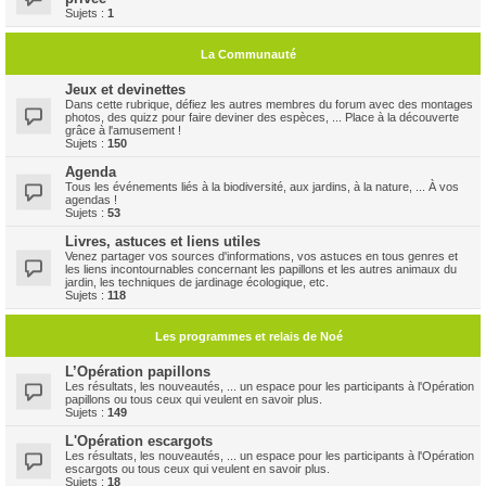
Sujets :
1
La Communauté
Jeux et devinettes
Dans cette rubrique, défiez les autres membres du forum avec des montages
photos, des quizz pour faire deviner des espèces, ... Place à la découverte
grâce à l'amusement !
Sujets :
150
Agenda
Tous les événements liés à la biodiversité, aux jardins, à la nature, ... À vos
agendas !
Sujets :
53
Livres, astuces et liens utiles
Venez partager vos sources d'informations, vos astuces en tous genres et
les liens incontournables concernant les papillons et les autres animaux du
jardin, les techniques de jardinage écologique, etc.
Sujets :
118
Les programmes et relais de Noé
L’Opération papillons
Les résultats, les nouveautés, ... un espace pour les participants à l'Opération
papillons ou tous ceux qui veulent en savoir plus.
Sujets :
149
L'Opération escargots
Les résultats, les nouveautés, ... un espace pour les participants à l'Opération
escargots ou tous ceux qui veulent en savoir plus.
Sujets :
18