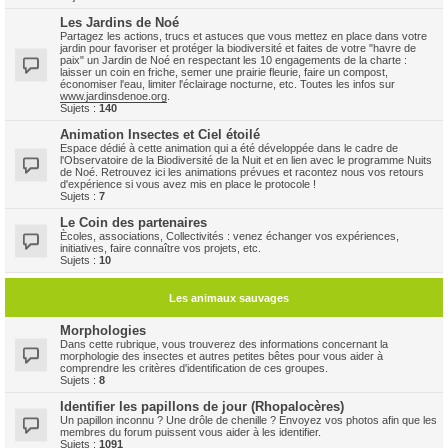
Les Jardins de Noé
Partagez les actions, trucs et astuces que vous mettez en place dans votre
jardin pour favoriser et protéger la biodiversité et faites de votre "havre de
paix" un Jardin de Noé en respectant les 10 engagements de la charte :
laisser un coin en friche, semer une prairie fleurie, faire un compost,
économiser l'eau, limiter l'éclairage nocturne, etc. Toutes les infos sur
www.jardinsdenoe.org
.
Sujets :
140
Animation Insectes et Ciel étoilé
Espace dédié à cette animation qui a été développée dans le cadre de
l'Observatoire de la Biodiversité de la Nuit et en lien avec le programme Nuits
de Noé. Retrouvez ici les animations prévues et racontez nous vos retours
d'expérience si vous avez mis en place le protocole !
Sujets :
7
Le Coin des partenaires
Ècoles, associations, Collectivités : venez échanger vos expériences,
initiatives, faire connaître vos projets, etc.
Sujets :
10
Les animaux sauvages
Morphologies
Dans cette rubrique, vous trouverez des informations concernant la
morphologie des insectes et autres petites bêtes pour vous aider à
comprendre les critères d'identification de ces groupes.
Sujets :
8
Identifier les papillons de jour (Rhopalocères)
Un papillon inconnu ? Une drôle de chenille ? Envoyez vos photos afin que les
membres du forum puissent vous aider à les identifier.
Sujets :
1091