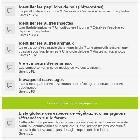
Identifier les papillons de nuit (Hétérocères)
Un papillon de nuit inconnu ? Décrivez ici l'espèce et envoyez vos photos.
Sujets :
1752
Identifier les autres insectes
Une libellule intrigante ? Un coléoptère inconnu ? Décrivez l'espèce et
déposez vos photos.
Sujets :
3614
Identifier les autres animaux
Un escargot s'est installé dans votre jardin ? Une grenouille surprenante
coasse sous vos fenêtres ? Une drôle de bête ? Postez ici vos photos !
Sujets :
1025
Vie et moeurs des animaux
Les comportements et les modes de vie des animaux.
Sujets :
81
Elevages et sauvetages
Faites nous part de vos aventures dans l'élevage d'animaux et de vos
sauvetages.
Sujets :
88
Les végétaux et champignons
Liste globale des espèces de végétaux et champignons
référencées sur le forum
Cette liste vous permet de retrouver un sujet concernant une espèce de
plante ou champignon en un seul clic ! Cette section n'a pas vocation à
recevoir de nouveaux sujets, il s'agit simplement d'un index.
Sujets :
1