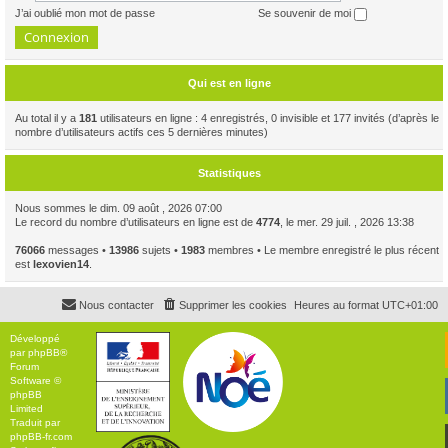
J’ai oublié mon mot de passe
Se souvenir de moi
Qui est en ligne
Au total il y a
181
utilisateurs en ligne : 4 enregistrés, 0 invisible et 177 invités (d’après le
nombre d’utilisateurs actifs ces 5 dernières minutes)
Statistiques
Nous sommes le dim. 09 août , 2026 07:00
Le record du nombre d’utilisateurs en ligne est de
4774
, le mer. 29 juil. , 2026 13:38
76066
messages •
13986
sujets •
1983
membres • Le membre enregistré le plus récent
est
lexovien14
.
Nous contacter
Supprimer les cookies
Heures au format
UTC+01:00
Développé
par
phpBB
®
Forum
Software ©
phpBB
Limited
Traduit par
phpBB-fr.com