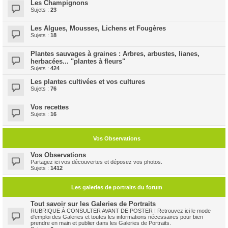
Les Champignons
Sujets :
23
Les Algues, Mousses, Lichens et Fougères
Sujets :
18
Plantes sauvages à graines : Arbres, arbustes, lianes,
herbacées... "plantes à fleurs"
Sujets :
424
Les plantes cultivées et vos cultures
Sujets :
76
Vos recettes
Sujets :
16
Vos Observations
Vos Observations
Partagez ici vos découvertes et déposez vos photos.
Sujets :
1412
Les galeries de portraits du forum
Tout savoir sur les Galeries de Portraits
RUBRIQUE À CONSULTER AVANT DE POSTER ! Retrouvez ici le mode
d'emploi des Galeries et toutes les informations nécessaires pour bien
prendre en main et publier dans les Galeries de Portraits.