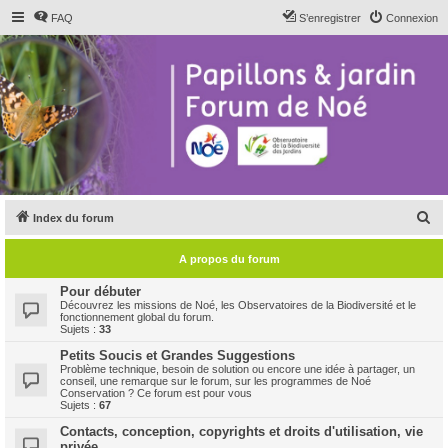
FAQ
S’enregistrer
Connexion
R
Index du forum
e
A propos du forum
c
h
Pour débuter
Découvrez les missions de Noé, les Observatoires de la Biodiversité et le
e
fonctionnement global du forum.
Sujets :
33
r
Petits Soucis et Grandes Suggestions
c
Problème technique, besoin de solution ou encore une idée à partager, un
conseil, une remarque sur le forum, sur les programmes de Noé
h
Conservation ? Ce forum est pour vous
Sujets :
67
e
Contacts, conception, copyrights et droits d'utilisation, vie
r
privée