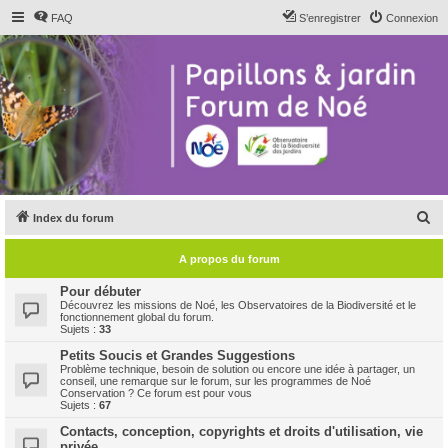
FAQ
S’enregistrer
Connexion
R
Index du forum
e
A propos du forum
c
h
Pour débuter
Découvrez les missions de Noé, les Observatoires de la Biodiversité et le
e
fonctionnement global du forum.
Sujets :
33
r
Petits Soucis et Grandes Suggestions
c
Problème technique, besoin de solution ou encore une idée à partager, un
conseil, une remarque sur le forum, sur les programmes de Noé
h
Conservation ? Ce forum est pour vous
Sujets :
67
e
Contacts, conception, copyrights et droits d'utilisation, vie
r
privée