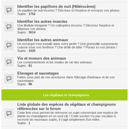
Identifier les papillons de nuit (Hétérocères)
Un papillon de nuit inconnu ? Décrivez ici l'espèce et envoyez vos photos.
Sujets :
1752
Identifier les autres insectes
Une libellule intrigante ? Un coléoptère inconnu ? Décrivez l'espèce et
déposez vos photos.
Sujets :
3614
Identifier les autres animaux
Un escargot s'est installé dans votre jardin ? Une grenouille surprenante
coasse sous vos fenêtres ? Une drôle de bête ? Postez ici vos photos !
Sujets :
1025
Vie et moeurs des animaux
Les comportements et les modes de vie des animaux.
Sujets :
81
Elevages et sauvetages
Faites nous part de vos aventures dans l'élevage d'animaux et de vos
sauvetages.
Sujets :
88
Les végétaux et champignons
Liste globale des espèces de végétaux et champignons
référencées sur le forum
Cette liste vous permet de retrouver un sujet concernant une espèce de
plante ou champignon en un seul clic ! Cette section n'a pas vocation à
recevoir de nouveaux sujets, il s'agit simplement d'un index.
Sujets :
1