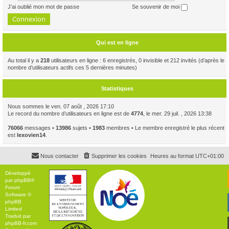
J’ai oublié mon mot de passe
Se souvenir de moi
Qui est en ligne
Au total il y a
218
utilisateurs en ligne : 6 enregistrés, 0 invisible et 212 invités (d’après le
nombre d’utilisateurs actifs ces 5 dernières minutes)
Statistiques
Nous sommes le ven. 07 août , 2026 17:10
Le record du nombre d’utilisateurs en ligne est de
4774
, le mer. 29 juil. , 2026 13:38
76066
messages •
13986
sujets •
1983
membres • Le membre enregistré le plus récent
est
lexovien14
.
Nous contacter
Supprimer les cookies
Heures au format
UTC+01:00
Développé
par
phpBB
®
Forum
Software ©
phpBB
Limited
Traduit par
phpBB-fr.com