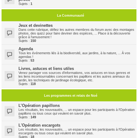
Sujets :
1
La Communauté
Jeux et devinettes
Dans cette rubrique, défiez les autres membres du forum avec des montages
photos, des quizz pour faire deviner des espèces, ... Place à la découverte
grâce à l'amusement !
Sujets :
150
Agenda
Tous les événements liés à la biodiversité, aux jardins, à la nature, ... À vos
agendas !
Sujets :
53
Livres, astuces et liens utiles
Venez partager vos sources d'informations, vos astuces en tous genres et
les liens incontournables concernant les papillons et les autres animaux du
jardin, les techniques de jardinage écologique, etc.
Sujets :
118
Les programmes et relais de Noé
L’Opération papillons
Les résultats, les nouveautés, ... un espace pour les participants à l'Opération
papillons ou tous ceux qui veulent en savoir plus.
Sujets :
149
L'Opération escargots
Les résultats, les nouveautés, ... un espace pour les participants à l'Opération
escargots ou tous ceux qui veulent en savoir plus.
Sujets :
18