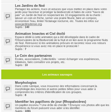
Les Jardins de Noé
Partagez les actions, trucs et astuces que vous mettez en place dans votre
jardin pour favoriser et protéger la biodiversité et faites de votre "havre de
paix" un Jardin de Noé en respectant les 10 engagements de la charte :
laisser un coin en friche, semer une prairie fleurie, faire un compost,
économiser l'eau, limiter l'éclairage nocturne, etc. Toutes les infos sur
www.jardinsdenoe.org
.
Sujets :
140
Animation Insectes et Ciel étoilé
Espace dédié à cette animation qui a été développée dans le cadre de
l'Observatoire de la Biodiversité de la Nuit et en lien avec le programme Nuits
de Noé. Retrouvez ici les animations prévues et racontez nous vos retours
d'expérience si vous avez mis en place le protocole !
Sujets :
7
Le Coin des partenaires
Ècoles, associations, Collectivités : venez échanger vos expériences,
initiatives, faire connaître vos projets, etc.
Sujets :
10
Les animaux sauvages
Morphologies
Dans cette rubrique, vous trouverez des informations concernant la
morphologie des insectes et autres petites bêtes pour vous aider à
comprendre les critères d'identification de ces groupes.
Sujets :
8
Identifier les papillons de jour (Rhopalocères)
Un papillon inconnu ? Une drôle de chenille ? Envoyez vos photos afin que les
membres du forum puissent vous aider à les identifier.
Sujets :
1091