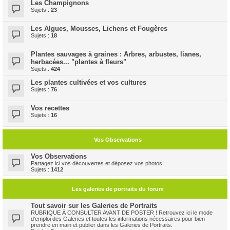
Les Champignons
Sujets :
23
Les Algues, Mousses, Lichens et Fougères
Sujets :
18
Plantes sauvages à graines : Arbres, arbustes, lianes,
herbacées... "plantes à fleurs"
Sujets :
424
Les plantes cultivées et vos cultures
Sujets :
76
Vos recettes
Sujets :
16
Vos Observations
Vos Observations
Partagez ici vos découvertes et déposez vos photos.
Sujets :
1412
Les galeries de portraits du forum
Tout savoir sur les Galeries de Portraits
RUBRIQUE À CONSULTER AVANT DE POSTER ! Retrouvez ici le mode
d'emploi des Galeries et toutes les informations nécessaires pour bien
prendre en main et publier dans les Galeries de Portraits.