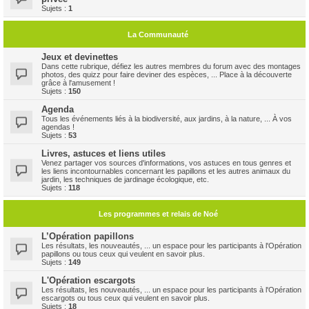
Sujets :
1
La Communauté
Jeux et devinettes
Dans cette rubrique, défiez les autres membres du forum avec des montages
photos, des quizz pour faire deviner des espèces, ... Place à la découverte
grâce à l'amusement !
Sujets :
150
Agenda
Tous les événements liés à la biodiversité, aux jardins, à la nature, ... À vos
agendas !
Sujets :
53
Livres, astuces et liens utiles
Venez partager vos sources d'informations, vos astuces en tous genres et
les liens incontournables concernant les papillons et les autres animaux du
jardin, les techniques de jardinage écologique, etc.
Sujets :
118
Les programmes et relais de Noé
L’Opération papillons
Les résultats, les nouveautés, ... un espace pour les participants à l'Opération
papillons ou tous ceux qui veulent en savoir plus.
Sujets :
149
L'Opération escargots
Les résultats, les nouveautés, ... un espace pour les participants à l'Opération
escargots ou tous ceux qui veulent en savoir plus.
Sujets :
18