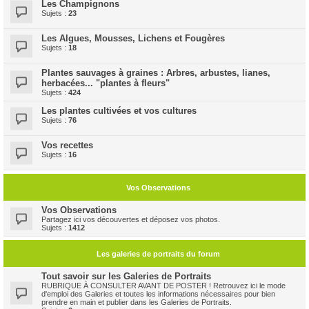
Les Champignons
Sujets :
23
Les Algues, Mousses, Lichens et Fougères
Sujets :
18
Plantes sauvages à graines : Arbres, arbustes, lianes,
herbacées... "plantes à fleurs"
Sujets :
424
Les plantes cultivées et vos cultures
Sujets :
76
Vos recettes
Sujets :
16
Vos Observations
Vos Observations
Partagez ici vos découvertes et déposez vos photos.
Sujets :
1412
Les galeries de portraits du forum
Tout savoir sur les Galeries de Portraits
RUBRIQUE À CONSULTER AVANT DE POSTER ! Retrouvez ici le mode
d'emploi des Galeries et toutes les informations nécessaires pour bien
prendre en main et publier dans les Galeries de Portraits.