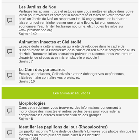
Les Jardins de Noé
Partagez les actions, trucs et astuces que vous mettez en place dans votre
jardin pour favoriser et protéger la biodiversité et faites de votre "havre de
paix" un Jardin de Noé en respectant les 10 engagements de la charte :
laisser un coin en friche, semer une prairie fleurie, faire un compost,
économiser l'eau, limiter l'éclairage nocturne, etc. Toutes les infos sur
www.jardinsdenoe.org
.
Sujets :
140
Animation Insectes et Ciel étoilé
Espace dédié à cette animation qui a été développée dans le cadre de
l'Observatoire de la Biodiversité de la Nuit et en lien avec le programme Nuits
de Noé. Retrouvez ici les animations prévues et racontez nous vos retours
d'expérience si vous avez mis en place le protocole !
Sujets :
7
Le Coin des partenaires
Ècoles, associations, Collectivités : venez échanger vos expériences,
initiatives, faire connaître vos projets, etc.
Sujets :
10
Les animaux sauvages
Morphologies
Dans cette rubrique, vous trouverez des informations concernant la
morphologie des insectes et autres petites bêtes pour vous aider à
comprendre les critères d'identification de ces groupes.
Sujets :
8
Identifier les papillons de jour (Rhopalocères)
Un papillon inconnu ? Une drôle de chenille ? Envoyez vos photos afin que les
membres du forum puissent vous aider à les identifier.
Sujets :
1091