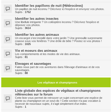
Identifier les papillons de nuit (Hétérocères)
Un papillon de nuit inconnu ? Décrivez ici l'espèce et envoyez vos photos.
Sujets :
1752
Identifier les autres insectes
Une libellule intrigante ? Un coléoptère inconnu ? Décrivez l'espèce et
déposez vos photos.
Sujets :
3614
Identifier les autres animaux
Un escargot s'est installé dans votre jardin ? Une grenouille surprenante
coasse sous vos fenêtres ? Une drôle de bête ? Postez ici vos photos !
Sujets :
1025
Vie et moeurs des animaux
Les comportements et les modes de vie des animaux.
Sujets :
81
Elevages et sauvetages
Faites nous part de vos aventures dans l'élevage d'animaux et de vos
sauvetages.
Sujets :
88
Les végétaux et champignons
Liste globale des espèces de végétaux et champignons
référencées sur le forum
Cette liste vous permet de retrouver un sujet concernant une espèce de
plante ou champignon en un seul clic ! Cette section n'a pas vocation à
recevoir de nouveaux sujets, il s'agit simplement d'un index.
Sujets :
1