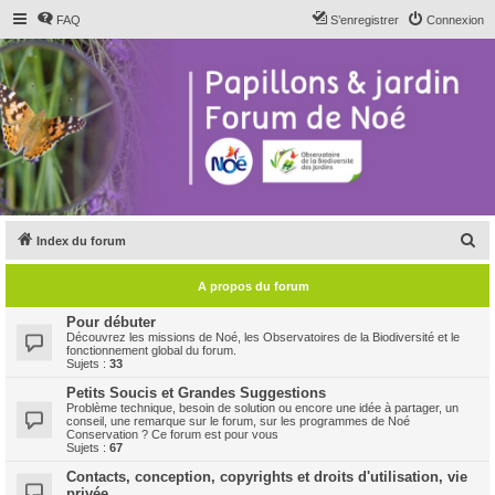
FAQ
S’enregistrer
Connexion
R
Index du forum
e
A propos du forum
c
h
Pour débuter
Découvrez les missions de Noé, les Observatoires de la Biodiversité et le
e
fonctionnement global du forum.
Sujets :
33
r
Petits Soucis et Grandes Suggestions
c
Problème technique, besoin de solution ou encore une idée à partager, un
conseil, une remarque sur le forum, sur les programmes de Noé
h
Conservation ? Ce forum est pour vous
Sujets :
67
e
Contacts, conception, copyrights et droits d'utilisation, vie
r
privée