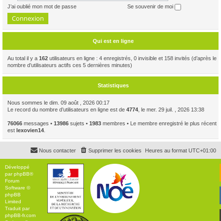
J’ai oublié mon mot de passe
Se souvenir de moi
Qui est en ligne
Au total il y a
162
utilisateurs en ligne : 4 enregistrés, 0 invisible et 158 invités (d’après le
nombre d’utilisateurs actifs ces 5 dernières minutes)
Statistiques
Nous sommes le dim. 09 août , 2026 00:17
Le record du nombre d’utilisateurs en ligne est de
4774
, le mer. 29 juil. , 2026 13:38
76066
messages •
13986
sujets •
1983
membres • Le membre enregistré le plus récent
est
lexovien14
.
Nous contacter
Supprimer les cookies
Heures au format
UTC+01:00
Développé
par
phpBB
®
Forum
Software ©
phpBB
Limited
Traduit par
phpBB-fr.com