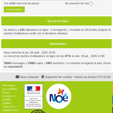
J’ai oublié mon mot de passe
Se souvenir de moi
Qui est en ligne
Au total il y a
154
utilisateurs en ligne : 4 enregistrés, 1 invisible et 149 invités (d’après le
nombre d’utilisateurs actifs ces 5 dernières minutes)
Statistiques
Nous sommes le jeu. 06 août , 2026 15:05
Le record du nombre d’utilisateurs en ligne est de
4774
, le mer. 29 juil. , 2026 13:38
76063
messages •
13985
sujets •
1983
membres • Le membre enregistré le plus récent
est
lexovien14
.
Nous contacter
Supprimer les cookies
Heures au format
UTC+01:00
Développé
par
phpBB
®
Forum
Software ©
phpBB
Limited
Traduit par
phpBB-fr.com