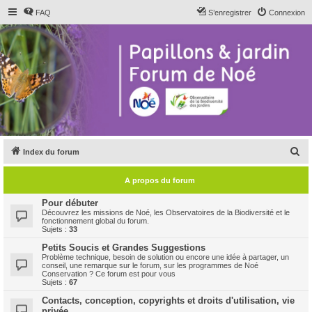
FAQ
S’enregistrer
Connexion
R
Index du forum
e
A propos du forum
c
h
Pour débuter
Découvrez les missions de Noé, les Observatoires de la Biodiversité et le
e
fonctionnement global du forum.
Sujets :
33
r
Petits Soucis et Grandes Suggestions
c
Problème technique, besoin de solution ou encore une idée à partager, un
conseil, une remarque sur le forum, sur les programmes de Noé
h
Conservation ? Ce forum est pour vous
Sujets :
67
e
Contacts, conception, copyrights et droits d'utilisation, vie
r
privée