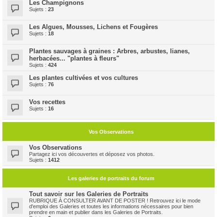
Les Champignons
Sujets :
23
Les Algues, Mousses, Lichens et Fougères
Sujets :
18
Plantes sauvages à graines : Arbres, arbustes, lianes,
herbacées... "plantes à fleurs"
Sujets :
424
Les plantes cultivées et vos cultures
Sujets :
76
Vos recettes
Sujets :
16
Vos Observations
Vos Observations
Partagez ici vos découvertes et déposez vos photos.
Sujets :
1412
Les galeries de portraits du forum
Tout savoir sur les Galeries de Portraits
RUBRIQUE À CONSULTER AVANT DE POSTER ! Retrouvez ici le mode
d'emploi des Galeries et toutes les informations nécessaires pour bien
prendre en main et publier dans les Galeries de Portraits.