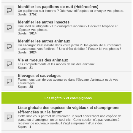
Identifier les papillons de nuit (Hétérocères)
Un papillon de nuit inconnu ? Décrivez ici l'espèce et envoyez vos photos.
Sujets :
1752
Identifier les autres insectes
Une libellule intrigante ? Un coléoptère inconnu ? Décrivez l'espèce et
déposez vos photos.
Sujets :
3614
Identifier les autres animaux
Un escargot s'est installé dans votre jardin ? Une grenouille surprenante
coasse sous vos fenêtres ? Une drôle de bête ? Postez ici vos photos !
Sujets :
1024
Vie et moeurs des animaux
Les comportements et les modes de vie des animaux.
Sujets :
81
Elevages et sauvetages
Faites nous part de vos aventures dans l'élevage d'animaux et de vos
sauvetages.
Sujets :
88
Les végétaux et champignons
Liste globale des espèces de végétaux et champignons
référencées sur le forum
Cette liste vous permet de retrouver un sujet concernant une espèce de
plante ou champignon en un seul clic ! Cette section n'a pas vocation à
recevoir de nouveaux sujets, il s'agit simplement d'un index.
Sujets :
1