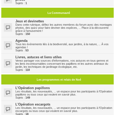
Sujets :
1
La Communauté
Jeux et devinettes
Dans cette rubrique, défiez les autres membres du forum avec des montages
photos, des quizz pour faire deviner des espèces, ... Place à la découverte
grâce à l'amusement !
Sujets :
150
Agenda
Tous les événements liés à la biodiversité, aux jardins, à la nature, ... À vos
agendas !
Sujets :
53
Livres, astuces et liens utiles
Venez partager vos sources d'informations, vos astuces en tous genres et
les liens incontournables concernant les papillons et les autres animaux du
jardin, les techniques de jardinage écologique, etc.
Sujets :
118
Les programmes et relais de Noé
L’Opération papillons
Les résultats, les nouveautés, ... un espace pour les participants à l'Opération
papillons ou tous ceux qui veulent en savoir plus.
Sujets :
149
L'Opération escargots
Les résultats, les nouveautés, ... un espace pour les participants à l'Opération
escargots ou tous ceux qui veulent en savoir plus.
Sujets :
18