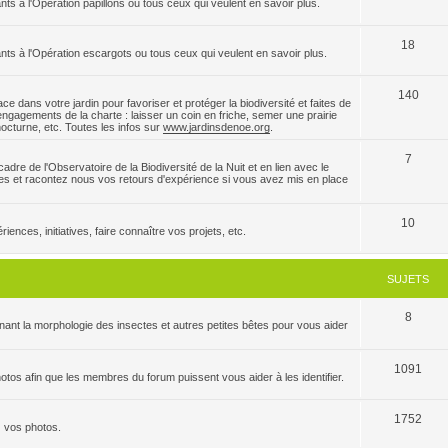
nts à l'Opération papillons ou tous ceux qui veulent en savoir plus.
18
ants à l'Opération escargots ou tous ceux qui veulent en savoir plus.
140
e dans votre jardin pour favoriser et protéger la biodiversité et faites de
ngagements de la charte : laisser un coin en friche, semer une prairie
 nocturne, etc. Toutes les infos sur
www.jardinsdenoe.org
.
7
dre de l'Observatoire de la Biodiversité de la Nuit et en lien avec le
es et racontez nous vos retours d'expérience si vous avez mis en place
10
ences, initiatives, faire connaître vos projets, etc.
SUJETS
8
ant la morphologie des insectes et autres petites bêtes pour vous aider
1091
tos afin que les membres du forum puissent vous aider à les identifier.
1752
z vos photos.