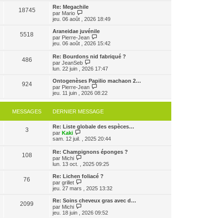
e
e
e
r
Re: Megachile
r
18745
r
l
V
par
Mario
m
n
e
o
jeu. 06 août , 2026 18:49
e
i
d
i
s
e
e
r
Araneidae juvénile
s
r
5518
r
l
V
par
Pierre-Jean
a
m
n
e
o
jeu. 06 août , 2026 15:42
g
e
i
d
i
e
s
e
e
r
Re: Bourdons nid fabriqué ?
s
r
r
486
l
V
par
JeanSeb
a
m
n
e
o
lun. 22 juin , 2026 17:47
g
e
i
d
i
e
s
e
e
r
Ontogenèses Papilio machaon 2…
s
r
r
924
l
V
par
Pierre-Jean
a
m
n
e
o
jeu. 11 juin , 2026 08:22
g
e
i
d
i
e
s
e
e
r
s
r
r
l
MESSAGES
DERNIER MESSAGE
a
m
n
e
g
e
i
d
e
s
e
Re: Liste globale des espèces…
e
3
s
V
r
par
Kaki
r
a
o
m
sam. 12 juil. , 2025 20:44
n
g
i
e
i
e
r
s
e
Re: Champignons éponges ?
108
l
s
r
V
par
Michi
e
a
m
o
lun. 13 oct. , 2025 09:25
d
g
e
i
e
e
s
r
Re: Lichen foliacé ?
r
76
s
l
V
par
grillet
n
a
e
o
jeu. 27 mars , 2025 13:32
i
g
d
i
e
e
e
r
Re: Soins cheveux gras avec d…
r
2099
r
l
V
par
Michi
m
n
e
o
jeu. 18 juin , 2026 09:52
e
i
d
i