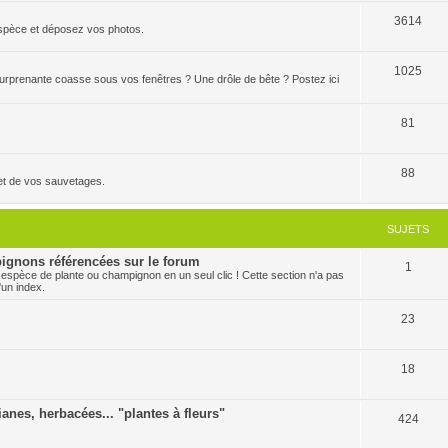
3614
'espèce et déposez vos photos.
1025
 surprenante coasse sous vos fenêtres ? Une drôle de bête ? Postez ici
81
88
et de vos sauvetages.
SUJETS
ignons référencées sur le forum
1
 espèce de plante ou champignon en un seul clic ! Cette section n'a pas
'un index.
23
18
ianes, herbacées... "plantes à fleurs"
424