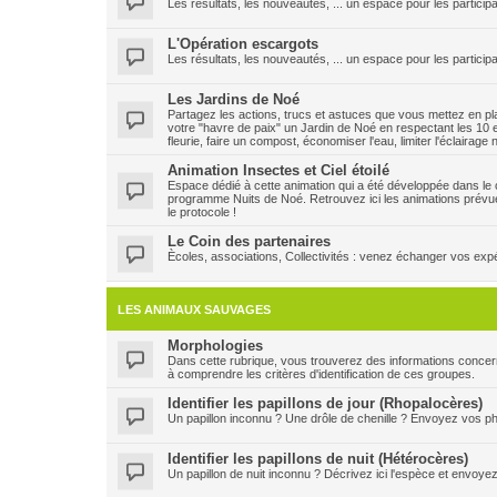
Les résultats, les nouveautés, ... un espace pour les participa
L'Opération escargots
Les résultats, les nouveautés, ... un espace pour les particip
Les Jardins de Noé
Partagez les actions, trucs et astuces que vous mettez en plac
votre "havre de paix" un Jardin de Noé en respectant les 10 e
fleurie, faire un compost, économiser l'eau, limiter l'éclairage
Animation Insectes et Ciel étoilé
Espace dédié à cette animation qui a été développée dans le ca
programme Nuits de Noé. Retrouvez ici les animations prévu
le protocole !
Le Coin des partenaires
Ècoles, associations, Collectivités : venez échanger vos expéri
LES ANIMAUX SAUVAGES
Morphologies
Dans cette rubrique, vous trouverez des informations concern
à comprendre les critères d'identification de ces groupes.
Identifier les papillons de jour (Rhopalocères)
Un papillon inconnu ? Une drôle de chenille ? Envoyez vos pho
Identifier les papillons de nuit (Hétérocères)
Un papillon de nuit inconnu ? Décrivez ici l'espèce et envoye