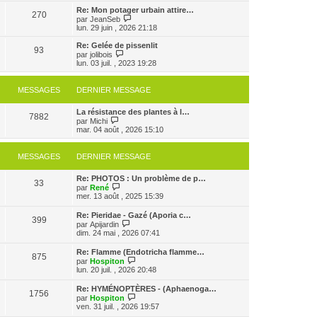
s
e
e
r
Re: Mon potager urbain attire…
s
r
270
r
l
V
par
JeanSeb
a
m
n
e
o
lun. 29 juin , 2026 21:18
g
e
i
d
i
e
s
e
e
r
Re: Gelée de pissenlit
s
r
93
r
l
V
par
jolibois
a
m
n
e
o
lun. 03 juil. , 2023 19:28
g
e
i
d
i
e
s
e
e
r
s
r
r
l
MESSAGES
DERNIER MESSAGE
a
m
n
e
g
e
i
d
e
s
e
La résistance des plantes à l…
e
7882
s
V
r
par
Michi
r
a
o
m
mar. 04 août , 2026 15:10
n
g
i
e
i
e
r
s
e
l
s
r
MESSAGES
DERNIER MESSAGE
e
a
m
d
g
e
Re: PHOTOS : Un problème de p…
e
e
s
33
V
par
René
r
s
o
mer. 13 août , 2025 15:39
n
a
i
i
g
r
e
e
Re: Pieridae - Gazé (Aporia c…
399
l
r
V
par
Apijardin
e
m
o
dim. 24 mai , 2026 07:41
d
e
i
e
s
r
Re: Flamme (Endotricha flamme…
r
s
875
l
V
par
Hospiton
n
a
e
o
lun. 20 juil. , 2026 20:48
i
g
d
i
e
e
e
r
r
Re: HYMÉNOPTÈRES - (Aphaenoga…
r
1756
l
m
V
par
Hospiton
n
e
e
o
ven. 31 juil. , 2026 19:57
i
d
s
i
e