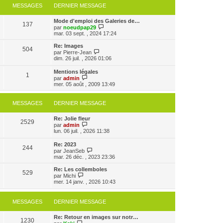
MESSAGES
DERNIER MESSAGE
Mode d'emploi des Galeries de…
137
V
par
noeudpap29
o
mar. 03 sept. , 2024 17:24
i
r
Re: Images
504
l
V
par
Pierre-Jean
e
o
dim. 26 juil. , 2026 01:06
d
i
e
r
Mentions légales
r
1
l
V
par
admin
n
e
o
mer. 05 août , 2009 13:49
i
d
i
e
e
r
r
r
l
MESSAGES
DERNIER MESSAGE
m
n
e
e
i
d
s
e
Re: Jolie fleur
e
2529
s
r
V
par
admin
r
a
m
o
lun. 06 juil. , 2026 11:38
n
g
e
i
i
e
s
r
e
Re: 2023
s
244
l
r
V
par
JeanSeb
a
e
m
o
mar. 26 déc. , 2023 23:36
g
d
e
i
e
e
s
r
Re: Les collemboles
r
529
s
l
V
par
Michi
n
a
e
o
mer. 14 janv. , 2026 10:43
i
g
d
i
e
e
e
r
r
r
l
MESSAGES
DERNIER MESSAGE
m
n
e
e
i
d
s
e
e
Re: Retour en images sur notr…
s
1230
r
V
r