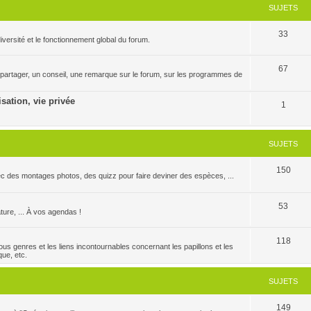
SUJETS
33
versité et le fonctionnement global du forum.
67
 partager, un conseil, une remarque sur le forum, sur les programmes de
isation, vie privée
1
SUJETS
150
c des montages photos, des quizz pour faire deviner des espèces, ...
53
ature, ... À vos agendas !
118
us genres et les liens incontournables concernant les papillons et les
que, etc.
SUJETS
149