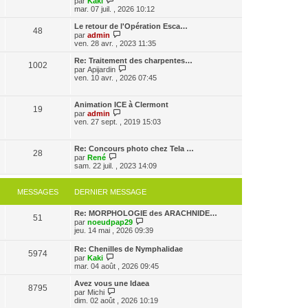
par
Kaki
a
m
o
n
mar. 07 juil. , 2026 10:12
g
e
i
i
e
s
r
e
Le retour de l'Opération Esca…
48
s
l
r
V
par
admin
a
e
m
o
ven. 28 avr. , 2023 11:35
g
d
e
i
e
e
s
r
Re: Traitement des charpentes…
1002
r
s
l
V
par
Apijardin
n
a
e
o
ven. 10 avr. , 2026 07:45
i
g
d
i
e
e
e
r
r
r
l
Animation ICE à Clermont
m
n
19
e
V
par
admin
e
i
d
o
ven. 27 sept. , 2019 15:03
s
e
e
i
s
r
r
r
a
m
n
l
g
Re: Concours photo chez Tela …
e
i
28
e
e
V
par
René
s
e
d
o
sam. 22 juil. , 2023 14:09
s
r
e
i
a
m
r
r
g
e
n
l
e
MESSAGES
DERNIER MESSAGE
s
i
e
s
e
d
a
r
Re: MORPHOLOGIE des ARACHNIDE…
e
g
51
m
V
par
noeudpap29
r
e
e
o
jeu. 14 mai , 2026 09:39
n
s
i
i
s
r
e
Re: Chenilles de Nymphalidae
a
5974
l
r
V
par
Kaki
g
e
m
o
mar. 04 août , 2026 09:45
e
d
e
i
e
s
r
Avez vous une Idaea
r
8795
s
l
V
par
Michi
n
a
e
o
dim. 02 août , 2026 10:19
i
g
d
i