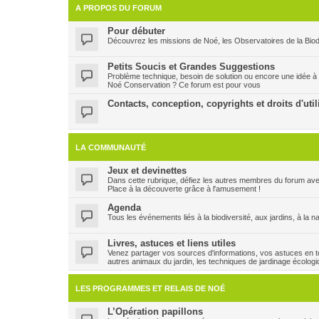
A PROPOS DU FORUM
Pour débuter
Découvrez les missions de Noé, les Observatoires de la Biodi
Petits Soucis et Grandes Suggestions
Problème technique, besoin de solution ou encore une idée à
Noé Conservation ? Ce forum est pour vous
Contacts, conception, copyrights et droits d'util
LA COMMUNAUTÉ
Jeux et devinettes
Dans cette rubrique, défiez les autres membres du forum ave
Place à la découverte grâce à l'amusement !
Agenda
Tous les événements liés à la biodiversité, aux jardins, à la n
Livres, astuces et liens utiles
Venez partager vos sources d'informations, vos astuces en to
autres animaux du jardin, les techniques de jardinage écologi
LES PROGRAMMES ET RELAIS DE NOÉ
L’Opération papillons