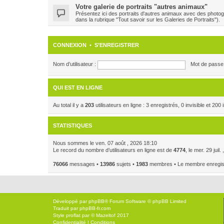
Votre galerie de portraits "autres animaux"
Présentez ici des portraits d'autres animaux avec des photog
dans la rubrique "Tout savoir sur les Galeries de Portraits").
CONNEXION
•
S’ENREGISTRER
Nom d’utilisateur :
Mot de passe 
QUI EST EN LIGNE
Au total il y a
203
utilisateurs en ligne : 3 enregistrés, 0 invisible et 20
STATISTIQUES
Nous sommes le ven. 07 août , 2026 18:10
Le record du nombre d’utilisateurs en ligne est de
4774
, le mer. 29 juil
76066
messages •
13986
sujets •
1983
membres • Le membre enregistr
Développé par
phpBB
® Forum Software © phpBB Limited
Traduit par
phpBB-fr.com
Style
proflat
par ©
Mazeltof
2017
Confidentialité
|
Conditions