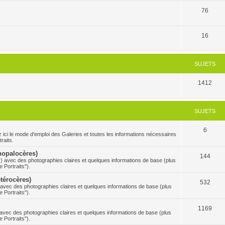
76
16
SUJETS
1412
SUJETS
6
 mode d'emploi des Galeries et toutes les informations nécessaires
raits.
Rhopalocères)
144
s) avec des photographies claires et quelques informations de base (plus
 Portraits").
étérocères)
532
) avec des photographies claires et quelques informations de base (plus
 Portraits").
1169
s avec des photographies claires et quelques informations de base (plus
 Portraits").