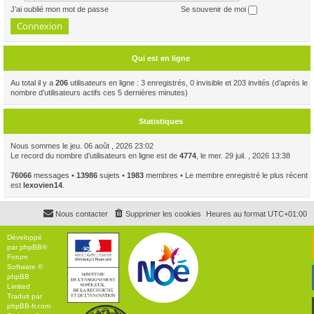
J’ai oublié mon mot de passe
Se souvenir de moi
Qui est en ligne
Au total il y a
206
utilisateurs en ligne : 3 enregistrés, 0 invisible et 203 invités (d’après le
nombre d’utilisateurs actifs ces 5 dernières minutes)
Statistiques
Nous sommes le jeu. 06 août , 2026 23:02
Le record du nombre d’utilisateurs en ligne est de
4774
, le mer. 29 juil. , 2026 13:38
76066
messages •
13986
sujets •
1983
membres • Le membre enregistré le plus récent
est
lexovien14
.
Nous contacter
Supprimer les cookies
Heures au format
UTC+01:00
Développé
par
phpBB
®
Forum
Software ©
phpBB
Limited
Traduit par
phpBB-fr.com