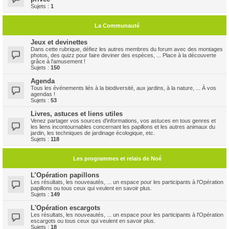
Sujets :
1
La Communauté
Jeux et devinettes
Dans cette rubrique, défiez les autres membres du forum avec des montages
photos, des quizz pour faire deviner des espèces, ... Place à la découverte
grâce à l'amusement !
Sujets :
150
Agenda
Tous les événements liés à la biodiversité, aux jardins, à la nature, ... À vos
agendas !
Sujets :
53
Livres, astuces et liens utiles
Venez partager vos sources d'informations, vos astuces en tous genres et
les liens incontournables concernant les papillons et les autres animaux du
jardin, les techniques de jardinage écologique, etc.
Sujets :
118
Les programmes et relais de Noé
L’Opération papillons
Les résultats, les nouveautés, ... un espace pour les participants à l'Opération
papillons ou tous ceux qui veulent en savoir plus.
Sujets :
149
L'Opération escargots
Les résultats, les nouveautés, ... un espace pour les participants à l'Opération
escargots ou tous ceux qui veulent en savoir plus.
Sujets :
18