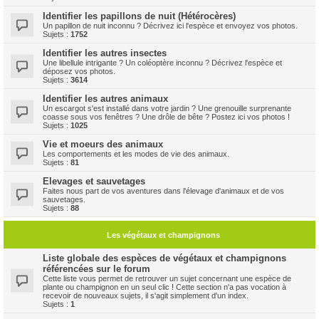
Identifier les papillons de nuit (Hétérocères)
Un papillon de nuit inconnu ? Décrivez ici l'espèce et envoyez vos photos.
Sujets :
1752
Identifier les autres insectes
Une libellule intrigante ? Un coléoptère inconnu ? Décrivez l'espèce et
déposez vos photos.
Sujets :
3614
Identifier les autres animaux
Un escargot s'est installé dans votre jardin ? Une grenouille surprenante
coasse sous vos fenêtres ? Une drôle de bête ? Postez ici vos photos !
Sujets :
1025
Vie et moeurs des animaux
Les comportements et les modes de vie des animaux.
Sujets :
81
Elevages et sauvetages
Faites nous part de vos aventures dans l'élevage d'animaux et de vos
sauvetages.
Sujets :
88
Les végétaux et champignons
Liste globale des espèces de végétaux et champignons
référencées sur le forum
Cette liste vous permet de retrouver un sujet concernant une espèce de
plante ou champignon en un seul clic ! Cette section n'a pas vocation à
recevoir de nouveaux sujets, il s'agit simplement d'un index.
Sujets :
1