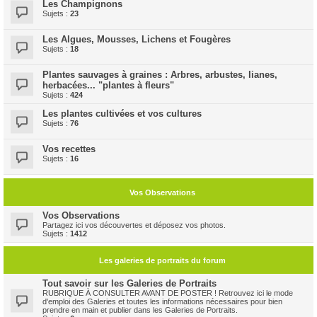
Les Champignons
Sujets :
23
Les Algues, Mousses, Lichens et Fougères
Sujets :
18
Plantes sauvages à graines : Arbres, arbustes, lianes,
herbacées... "plantes à fleurs"
Sujets :
424
Les plantes cultivées et vos cultures
Sujets :
76
Vos recettes
Sujets :
16
Vos Observations
Vos Observations
Partagez ici vos découvertes et déposez vos photos.
Sujets :
1412
Les galeries de portraits du forum
Tout savoir sur les Galeries de Portraits
RUBRIQUE À CONSULTER AVANT DE POSTER ! Retrouvez ici le mode
d'emploi des Galeries et toutes les informations nécessaires pour bien
prendre en main et publier dans les Galeries de Portraits.