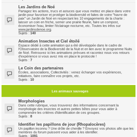
Les Jardins de Noé
Partagez les actions, trucs et astuces que vous mettez en place dans votre
jardin pour favoriser et protéger la biodiversité et faites de votre "havre de
paix" un Jardin de Noé en respectant les 10 engagements de la charte :
laisser un coin en friche, semer une prairie fleurie, faire un compost,
économiser l'eau, limiter l'éclairage nocturne, etc. Toutes les infos sur
www.jardinsdenoe.org
.
Sujets :
140
Animation Insectes et Ciel étoilé
Espace dédié à cette animation qui a été développée dans le cadre de
l'Observatoire de la Biodiversité de la Nuit et en lien avec le programme Nuits
de Noé. Retrouvez ici les animations prévues et racontez nous vos retours
d'expérience si vous avez mis en place le protocole !
Sujets :
7
Le Coin des partenaires
Ècoles, associations, Collectivités : venez échanger vos expériences,
initiatives, faire connaître vos projets, etc.
Sujets :
10
Les animaux sauvages
Morphologies
Dans cette rubrique, vous trouverez des informations concernant la
morphologie des insectes et autres petites bêtes pour vous aider à
comprendre les critères d'identification de ces groupes.
Sujets :
8
Identifier les papillons de jour (Rhopalocères)
Un papillon inconnu ? Une drôle de chenille ? Envoyez vos photos afin que les
membres du forum puissent vous aider à les identifier.
Sujets :
1091