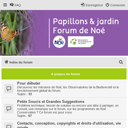
FAQ
S’enregistrer
Connexion
R
Index du forum
e
A propos du forum
c
h
Pour débuter
Découvrez les missions de Noé, les Observatoires de la Biodiversité et le
e
fonctionnement global du forum.
Sujets :
33
r
Petits Soucis et Grandes Suggestions
c
Problème technique, besoin de solution ou encore une idée à partager, un
conseil, une remarque sur le forum, sur les programmes de Noé
h
Conservation ? Ce forum est pour vous
Sujets :
67
e
Contacts, conception, copyrights et droits d'utilisation, vie
r
privée