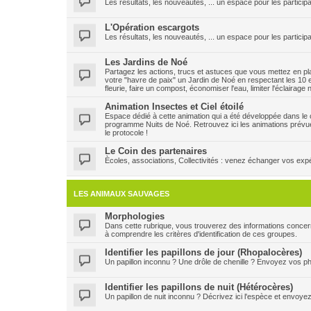
Les résultats, les nouveautés, ... un espace pour les participa
L'Opération escargots
Les résultats, les nouveautés, ... un espace pour les particip
Les Jardins de Noé
Partagez les actions, trucs et astuces que vous mettez en plac
votre "havre de paix" un Jardin de Noé en respectant les 10 e
fleurie, faire un compost, économiser l'eau, limiter l'éclairage
Animation Insectes et Ciel étoilé
Espace dédié à cette animation qui a été développée dans le ca
programme Nuits de Noé. Retrouvez ici les animations prévu
le protocole !
Le Coin des partenaires
Ècoles, associations, Collectivités : venez échanger vos expéri
LES ANIMAUX SAUVAGES
Morphologies
Dans cette rubrique, vous trouverez des informations concern
à comprendre les critères d'identification de ces groupes.
Identifier les papillons de jour (Rhopalocères)
Un papillon inconnu ? Une drôle de chenille ? Envoyez vos pho
Identifier les papillons de nuit (Hétérocères)
Un papillon de nuit inconnu ? Décrivez ici l'espèce et envoye