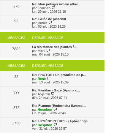
s
e
e
r
Re: Mon potager urbain attire…
s
r
270
r
l
V
par
JeanSeb
a
m
n
e
o
lun. 29 juin , 2026 21:18
g
e
i
d
i
e
s
e
e
r
Re: Gelée de pissenlit
s
r
93
r
l
V
par
jolibois
a
m
n
e
o
lun. 03 juil. , 2023 19:28
g
e
i
d
i
e
s
e
e
r
s
r
r
l
MESSAGES
DERNIER MESSAGE
a
m
n
e
g
e
i
d
e
s
e
La résistance des plantes à l…
e
7882
s
V
r
par
Michi
r
a
o
m
mar. 04 août , 2026 15:10
n
g
i
e
i
e
r
s
e
l
s
r
MESSAGES
DERNIER MESSAGE
e
a
m
d
g
e
Re: PHOTOS : Un problème de p…
e
e
s
33
V
par
René
r
s
o
mer. 13 août , 2025 15:39
n
a
i
i
g
r
e
e
Re: Pieridae - Gazé (Aporia c…
399
l
r
V
par
Apijardin
e
m
o
dim. 24 mai , 2026 07:41
d
e
i
e
s
r
Re: Flamme (Endotricha flamme…
r
s
875
l
V
par
Hospiton
n
a
e
o
lun. 20 juil. , 2026 20:48
i
g
d
i
e
e
e
r
r
Re: HYMÉNOPTÈRES - (Aphaenoga…
r
1756
l
m
V
par
Hospiton
n
e
e
o
ven. 31 juil. , 2026 19:57
i
d
s
i
e