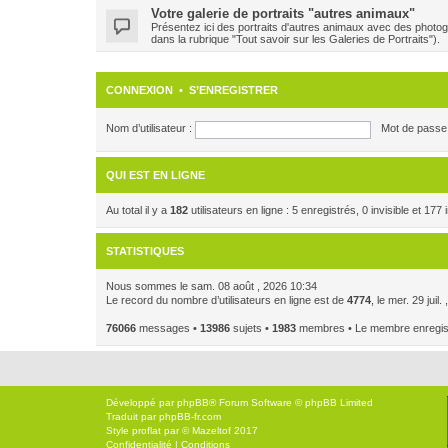
Votre galerie de portraits "autres animaux"
Présentez ici des portraits d'autres animaux avec des photog
dans la rubrique "Tout savoir sur les Galeries de Portraits").
CONNEXION
•
S’ENREGISTRER
Nom d’utilisateur :
Mot de passe 
QUI EST EN LIGNE
Au total il y a
182
utilisateurs en ligne : 5 enregistrés, 0 invisible et 17
STATISTIQUES
Nous sommes le sam. 08 août , 2026 10:34
Le record du nombre d’utilisateurs en ligne est de
4774
, le mer. 29 juil
76066
messages •
13986
sujets •
1983
membres • Le membre enregistr
Développé par
phpBB
® Forum Software © phpBB Limited
Traduit par
phpBB-fr.com
Style
proflat
par ©
Mazeltof
2017
Confidentialité
|
Conditions