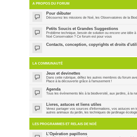
A PROPOS DU FORUM
Pour débuter
Découvrez les missions de Noé, les Observatoires de la Biodi
Petits Soucis et Grandes Suggestions
Problème technique, besoin de solution ou encore une idée à
Noé Conservation ? Ce forum est pour vous
Contacts, conception, copyrights et droits d'util
LA COMMUNAUTÉ
Jeux et devinettes
Dans cette rubrique, défiez les autres membres du forum ave
Place à la découverte grâce à l'amusement !
Agenda
Tous les événements liés à la biodiversité, aux jardins, à la n
Livres, astuces et liens utiles
Venez partager vos sources d'informations, vos astuces en to
autres animaux du jardin, les techniques de jardinage écologi
LES PROGRAMMES ET RELAIS DE NOÉ
L’Opération papillons