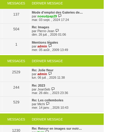
MESSAGES
DERNIER MESSAGE
Mode d'emploi des Galeries de…
137
V
par
noeudpap29
o
mar. 03 sept. , 2024 17:24
i
r
Re: Images
504
l
V
par
Pierre-Jean
e
o
dim. 26 juil. , 2026 01:06
d
i
e
r
Mentions légales
r
1
l
V
par
admin
n
e
o
mer. 05 août , 2009 13:49
i
d
i
e
e
r
r
r
l
MESSAGES
DERNIER MESSAGE
m
n
e
e
i
d
s
e
Re: Jolie fleur
e
2529
s
r
V
par
admin
r
a
m
o
lun. 06 juil. , 2026 11:38
n
g
e
i
i
e
s
r
e
Re: 2023
s
244
l
r
V
par
JeanSeb
a
e
m
o
mar. 26 déc. , 2023 23:36
g
d
e
i
e
e
s
r
Re: Les collemboles
r
529
s
l
V
par
Michi
n
a
e
o
mer. 14 janv. , 2026 10:43
i
g
d
i
e
e
e
r
r
r
l
MESSAGES
DERNIER MESSAGE
m
n
e
e
i
d
s
e
e
Re: Retour en images sur notr…
s
1230
r
V
r