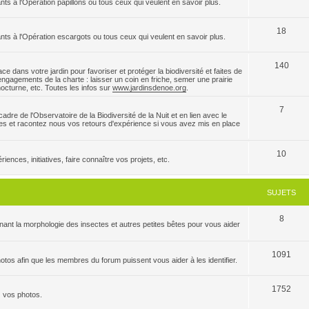
nts à l'Opération papillons ou tous ceux qui veulent en savoir plus.
18
ants à l'Opération escargots ou tous ceux qui veulent en savoir plus.
140
e dans votre jardin pour favoriser et protéger la biodiversité et faites de
ngagements de la charte : laisser un coin en friche, semer une prairie
 nocturne, etc. Toutes les infos sur
www.jardinsdenoe.org
.
7
dre de l'Observatoire de la Biodiversité de la Nuit et en lien avec le
es et racontez nous vos retours d'expérience si vous avez mis en place
10
ences, initiatives, faire connaître vos projets, etc.
SUJETS
8
ant la morphologie des insectes et autres petites bêtes pour vous aider
1091
tos afin que les membres du forum puissent vous aider à les identifier.
1752
z vos photos.