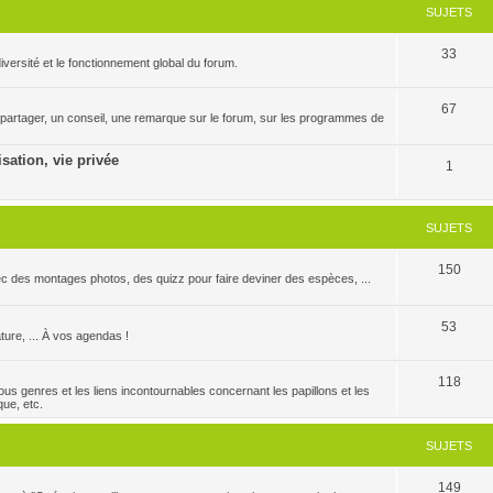
SUJETS
33
versité et le fonctionnement global du forum.
67
 partager, un conseil, une remarque sur le forum, sur les programmes de
isation, vie privée
1
SUJETS
150
c des montages photos, des quizz pour faire deviner des espèces, ...
53
ature, ... À vos agendas !
118
us genres et les liens incontournables concernant les papillons et les
que, etc.
SUJETS
149