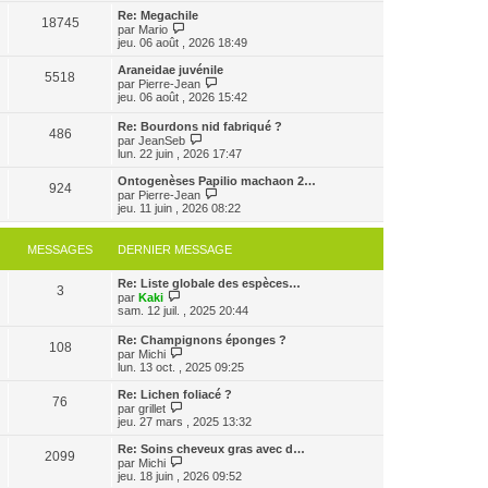
e
e
e
r
Re: Megachile
r
18745
r
l
V
par
Mario
m
n
e
o
jeu. 06 août , 2026 18:49
e
i
d
i
s
e
e
r
Araneidae juvénile
s
r
5518
r
l
V
par
Pierre-Jean
a
m
n
e
o
jeu. 06 août , 2026 15:42
g
e
i
d
i
e
s
e
e
r
Re: Bourdons nid fabriqué ?
s
r
r
486
l
V
par
JeanSeb
a
m
n
e
o
lun. 22 juin , 2026 17:47
g
e
i
d
i
e
s
e
e
r
Ontogenèses Papilio machaon 2…
s
r
r
924
l
V
par
Pierre-Jean
a
m
n
e
o
jeu. 11 juin , 2026 08:22
g
e
i
d
i
e
s
e
e
r
s
r
r
l
MESSAGES
DERNIER MESSAGE
a
m
n
e
g
e
i
d
e
s
e
Re: Liste globale des espèces…
e
3
s
V
r
par
Kaki
r
a
o
m
sam. 12 juil. , 2025 20:44
n
g
i
e
i
e
r
s
e
Re: Champignons éponges ?
108
l
s
r
V
par
Michi
e
a
m
o
lun. 13 oct. , 2025 09:25
d
g
e
i
e
e
s
r
Re: Lichen foliacé ?
r
76
s
l
V
par
grillet
n
a
e
o
jeu. 27 mars , 2025 13:32
i
g
d
i
e
e
e
r
Re: Soins cheveux gras avec d…
r
2099
r
l
V
par
Michi
m
n
e
o
jeu. 18 juin , 2026 09:52
e
i
d
i