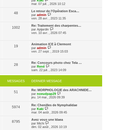
par
Kaki
a
m
o
n
mar. 07 juil. , 2026 10:12
g
e
i
i
e
s
r
e
Le retour de l'Opération Esca…
48
s
l
r
V
par
admin
a
e
m
o
ven. 28 avr. , 2023 11:35
g
d
e
i
e
e
s
r
Re: Traitement des charpentes…
1002
r
s
l
V
par
Apijardin
n
a
e
o
ven. 10 avr. , 2026 07:45
i
g
d
i
e
e
e
r
r
r
l
Animation ICE à Clermont
m
n
19
e
V
par
admin
e
i
d
o
ven. 27 sept. , 2019 15:03
s
e
e
i
s
r
r
r
a
m
n
l
g
Re: Concours photo chez Tela …
e
i
28
e
e
V
par
René
s
e
d
o
sam. 22 juil. , 2023 14:09
s
r
e
i
a
m
r
r
g
e
n
l
e
MESSAGES
DERNIER MESSAGE
s
i
e
s
e
d
a
r
Re: MORPHOLOGIE des ARACHNIDE…
e
g
51
m
V
par
noeudpap29
r
e
e
o
jeu. 14 mai , 2026 09:39
n
s
i
i
s
r
e
Re: Chenilles de Nymphalidae
a
5974
l
r
V
par
Kaki
g
e
m
o
mar. 04 août , 2026 09:45
e
d
e
i
e
s
r
Avez vous une Idaea
r
8795
s
l
V
par
Michi
n
a
e
o
dim. 02 août , 2026 10:19
i
g
d
i