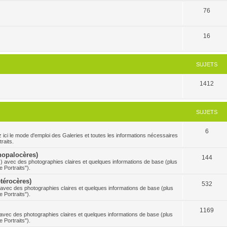
76
16
SUJETS
1412
SUJETS
6
 mode d'emploi des Galeries et toutes les informations nécessaires
raits.
Rhopalocères)
144
s) avec des photographies claires et quelques informations de base (plus
 Portraits").
étérocères)
532
) avec des photographies claires et quelques informations de base (plus
 Portraits").
1169
s avec des photographies claires et quelques informations de base (plus
 Portraits").