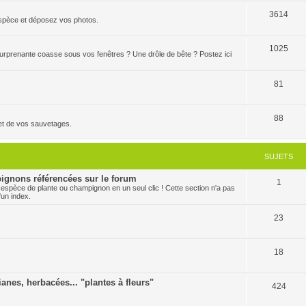
3614
'espèce et déposez vos photos.
1025
 surprenante coasse sous vos fenêtres ? Une drôle de bête ? Postez ici
81
88
et de vos sauvetages.
SUJETS
ignons référencées sur le forum
1
 espèce de plante ou champignon en un seul clic ! Cette section n'a pas
'un index.
23
18
ianes, herbacées... "plantes à fleurs"
424