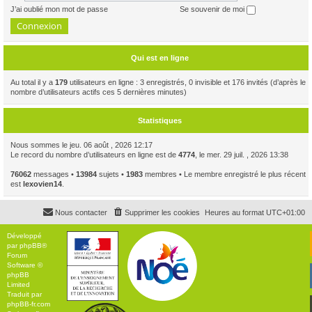
J’ai oublié mon mot de passe
Se souvenir de moi
Qui est en ligne
Au total il y a
179
utilisateurs en ligne : 3 enregistrés, 0 invisible et 176 invités (d’après le
nombre d’utilisateurs actifs ces 5 dernières minutes)
Statistiques
Nous sommes le jeu. 06 août , 2026 12:17
Le record du nombre d’utilisateurs en ligne est de
4774
, le mer. 29 juil. , 2026 13:38
76062
messages •
13984
sujets •
1983
membres • Le membre enregistré le plus récent
est
lexovien14
.
Nous contacter
Supprimer les cookies
Heures au format
UTC+01:00
Développé
par
phpBB
®
Forum
Software ©
phpBB
Limited
Traduit par
phpBB-fr.com