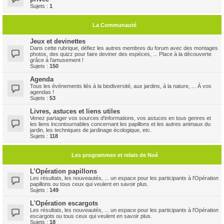
Sujets :
1
La Communauté
Jeux et devinettes
Dans cette rubrique, défiez les autres membres du forum avec des montages
photos, des quizz pour faire deviner des espèces, ... Place à la découverte
grâce à l'amusement !
Sujets :
150
Agenda
Tous les événements liés à la biodiversité, aux jardins, à la nature, ... À vos
agendas !
Sujets :
53
Livres, astuces et liens utiles
Venez partager vos sources d'informations, vos astuces en tous genres et
les liens incontournables concernant les papillons et les autres animaux du
jardin, les techniques de jardinage écologique, etc.
Sujets :
118
Les programmes et relais de Noé
L’Opération papillons
Les résultats, les nouveautés, ... un espace pour les participants à l'Opération
papillons ou tous ceux qui veulent en savoir plus.
Sujets :
149
L'Opération escargots
Les résultats, les nouveautés, ... un espace pour les participants à l'Opération
escargots ou tous ceux qui veulent en savoir plus.
Sujets :
18