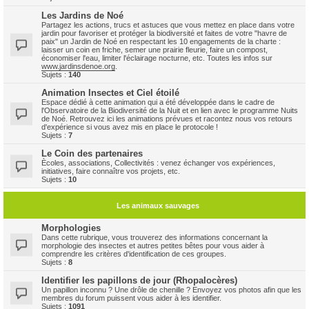
Les Jardins de Noé
Partagez les actions, trucs et astuces que vous mettez en place dans votre
jardin pour favoriser et protéger la biodiversité et faites de votre "havre de
paix" un Jardin de Noé en respectant les 10 engagements de la charte :
laisser un coin en friche, semer une prairie fleurie, faire un compost,
économiser l'eau, limiter l'éclairage nocturne, etc. Toutes les infos sur
www.jardinsdenoe.org
.
Sujets :
140
Animation Insectes et Ciel étoilé
Espace dédié à cette animation qui a été développée dans le cadre de
l'Observatoire de la Biodiversité de la Nuit et en lien avec le programme Nuits
de Noé. Retrouvez ici les animations prévues et racontez nous vos retours
d'expérience si vous avez mis en place le protocole !
Sujets :
7
Le Coin des partenaires
Ècoles, associations, Collectivités : venez échanger vos expériences,
initiatives, faire connaître vos projets, etc.
Sujets :
10
Les animaux sauvages
Morphologies
Dans cette rubrique, vous trouverez des informations concernant la
morphologie des insectes et autres petites bêtes pour vous aider à
comprendre les critères d'identification de ces groupes.
Sujets :
8
Identifier les papillons de jour (Rhopalocères)
Un papillon inconnu ? Une drôle de chenille ? Envoyez vos photos afin que les
membres du forum puissent vous aider à les identifier.
Sujets :
1091