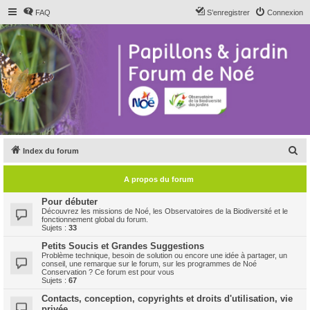
FAQ
S’enregistrer
Connexion
R
Index du forum
e
A propos du forum
c
h
Pour débuter
Découvrez les missions de Noé, les Observatoires de la Biodiversité et le
e
fonctionnement global du forum.
Sujets :
33
r
Petits Soucis et Grandes Suggestions
c
Problème technique, besoin de solution ou encore une idée à partager, un
conseil, une remarque sur le forum, sur les programmes de Noé
h
Conservation ? Ce forum est pour vous
Sujets :
67
e
Contacts, conception, copyrights et droits d'utilisation, vie
r
privée