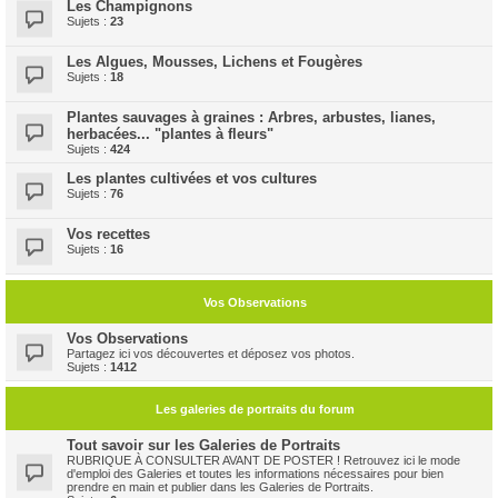
Les Champignons
Sujets :
23
Les Algues, Mousses, Lichens et Fougères
Sujets :
18
Plantes sauvages à graines : Arbres, arbustes, lianes,
herbacées... "plantes à fleurs"
Sujets :
424
Les plantes cultivées et vos cultures
Sujets :
76
Vos recettes
Sujets :
16
Vos Observations
Vos Observations
Partagez ici vos découvertes et déposez vos photos.
Sujets :
1412
Les galeries de portraits du forum
Tout savoir sur les Galeries de Portraits
RUBRIQUE À CONSULTER AVANT DE POSTER ! Retrouvez ici le mode
d'emploi des Galeries et toutes les informations nécessaires pour bien
prendre en main et publier dans les Galeries de Portraits.