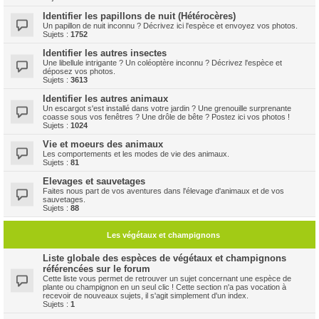
Identifier les papillons de nuit (Hétérocères)
Un papillon de nuit inconnu ? Décrivez ici l'espèce et envoyez vos photos.
Sujets :
1752
Identifier les autres insectes
Une libellule intrigante ? Un coléoptère inconnu ? Décrivez l'espèce et
déposez vos photos.
Sujets :
3613
Identifier les autres animaux
Un escargot s'est installé dans votre jardin ? Une grenouille surprenante
coasse sous vos fenêtres ? Une drôle de bête ? Postez ici vos photos !
Sujets :
1024
Vie et moeurs des animaux
Les comportements et les modes de vie des animaux.
Sujets :
81
Elevages et sauvetages
Faites nous part de vos aventures dans l'élevage d'animaux et de vos
sauvetages.
Sujets :
88
Les végétaux et champignons
Liste globale des espèces de végétaux et champignons
référencées sur le forum
Cette liste vous permet de retrouver un sujet concernant une espèce de
plante ou champignon en un seul clic ! Cette section n'a pas vocation à
recevoir de nouveaux sujets, il s'agit simplement d'un index.
Sujets :
1