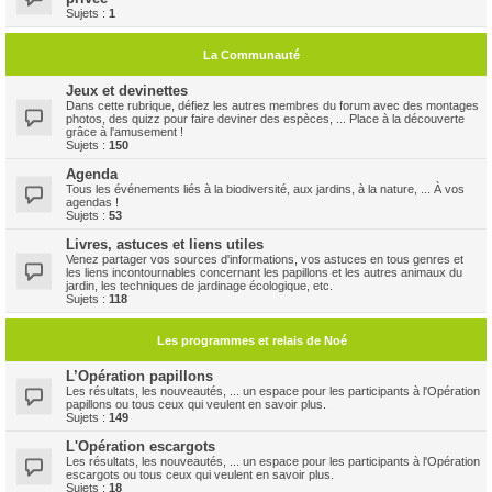
Sujets :
1
La Communauté
Jeux et devinettes
Dans cette rubrique, défiez les autres membres du forum avec des montages
photos, des quizz pour faire deviner des espèces, ... Place à la découverte
grâce à l'amusement !
Sujets :
150
Agenda
Tous les événements liés à la biodiversité, aux jardins, à la nature, ... À vos
agendas !
Sujets :
53
Livres, astuces et liens utiles
Venez partager vos sources d'informations, vos astuces en tous genres et
les liens incontournables concernant les papillons et les autres animaux du
jardin, les techniques de jardinage écologique, etc.
Sujets :
118
Les programmes et relais de Noé
L’Opération papillons
Les résultats, les nouveautés, ... un espace pour les participants à l'Opération
papillons ou tous ceux qui veulent en savoir plus.
Sujets :
149
L'Opération escargots
Les résultats, les nouveautés, ... un espace pour les participants à l'Opération
escargots ou tous ceux qui veulent en savoir plus.
Sujets :
18