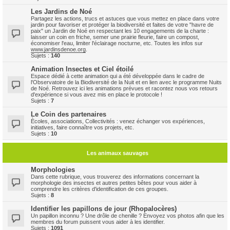
Les Jardins de Noé
Partagez les actions, trucs et astuces que vous mettez en place dans votre
jardin pour favoriser et protéger la biodiversité et faites de votre "havre de
paix" un Jardin de Noé en respectant les 10 engagements de la charte :
laisser un coin en friche, semer une prairie fleurie, faire un compost,
économiser l'eau, limiter l'éclairage nocturne, etc. Toutes les infos sur
www.jardinsdenoe.org
.
Sujets :
140
Animation Insectes et Ciel étoilé
Espace dédié à cette animation qui a été développée dans le cadre de
l'Observatoire de la Biodiversité de la Nuit et en lien avec le programme Nuits
de Noé. Retrouvez ici les animations prévues et racontez nous vos retours
d'expérience si vous avez mis en place le protocole !
Sujets :
7
Le Coin des partenaires
Ècoles, associations, Collectivités : venez échanger vos expériences,
initiatives, faire connaître vos projets, etc.
Sujets :
10
Les animaux sauvages
Morphologies
Dans cette rubrique, vous trouverez des informations concernant la
morphologie des insectes et autres petites bêtes pour vous aider à
comprendre les critères d'identification de ces groupes.
Sujets :
8
Identifier les papillons de jour (Rhopalocères)
Un papillon inconnu ? Une drôle de chenille ? Envoyez vos photos afin que les
membres du forum puissent vous aider à les identifier.
Sujets :
1091