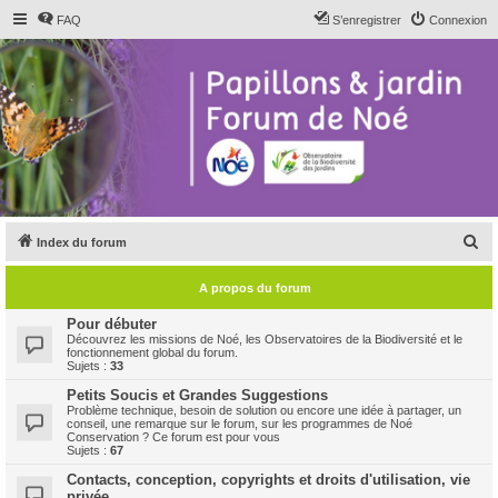
FAQ
S’enregistrer
Connexion
R
Index du forum
e
A propos du forum
c
h
Pour débuter
Découvrez les missions de Noé, les Observatoires de la Biodiversité et le
e
fonctionnement global du forum.
Sujets :
33
r
Petits Soucis et Grandes Suggestions
c
Problème technique, besoin de solution ou encore une idée à partager, un
conseil, une remarque sur le forum, sur les programmes de Noé
h
Conservation ? Ce forum est pour vous
Sujets :
67
e
Contacts, conception, copyrights et droits d'utilisation, vie
r
privée