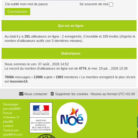
J’ai oublié mon mot de passe
Se souvenir de moi
Qui est en ligne
Au total il y a
191
utilisateurs en ligne : 2 enregistrés, 0 invisible et 189 invités (d’après le
nombre d’utilisateurs actifs ces 5 dernières minutes)
Statistiques
Nous sommes le ven. 07 août , 2026 14:52
Le record du nombre d’utilisateurs en ligne est de
4774
, le mer. 29 juil. , 2026 13:38
76066
messages •
13986
sujets •
1983
membres • Le membre enregistré le plus récent
est
lexovien14
.
Nous contacter
Supprimer les cookies
Heures au format
UTC+01:00
Développé
par
phpBB
®
Forum
Software ©
phpBB
Limited
Traduit par
phpBB-fr.com