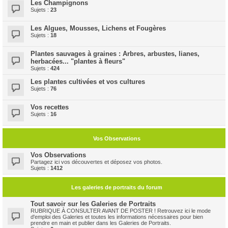
Les Champignons
Sujets :
23
Les Algues, Mousses, Lichens et Fougères
Sujets :
18
Plantes sauvages à graines : Arbres, arbustes, lianes,
herbacées... "plantes à fleurs"
Sujets :
424
Les plantes cultivées et vos cultures
Sujets :
76
Vos recettes
Sujets :
16
Vos Observations
Vos Observations
Partagez ici vos découvertes et déposez vos photos.
Sujets :
1412
Les galeries de portraits du forum
Tout savoir sur les Galeries de Portraits
RUBRIQUE À CONSULTER AVANT DE POSTER ! Retrouvez ici le mode
d'emploi des Galeries et toutes les informations nécessaires pour bien
prendre en main et publier dans les Galeries de Portraits.