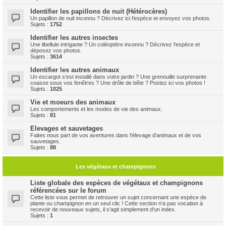
Identifier les papillons de nuit (Hétérocères)
Un papillon de nuit inconnu ? Décrivez ici l'espèce et envoyez vos photos.
Sujets :
1752
Identifier les autres insectes
Une libellule intrigante ? Un coléoptère inconnu ? Décrivez l'espèce et
déposez vos photos.
Sujets :
3614
Identifier les autres animaux
Un escargot s'est installé dans votre jardin ? Une grenouille surprenante
coasse sous vos fenêtres ? Une drôle de bête ? Postez ici vos photos !
Sujets :
1025
Vie et moeurs des animaux
Les comportements et les modes de vie des animaux.
Sujets :
81
Elevages et sauvetages
Faites nous part de vos aventures dans l'élevage d'animaux et de vos
sauvetages.
Sujets :
88
Les végétaux et champignons
Liste globale des espèces de végétaux et champignons
référencées sur le forum
Cette liste vous permet de retrouver un sujet concernant une espèce de
plante ou champignon en un seul clic ! Cette section n'a pas vocation à
recevoir de nouveaux sujets, il s'agit simplement d'un index.
Sujets :
1