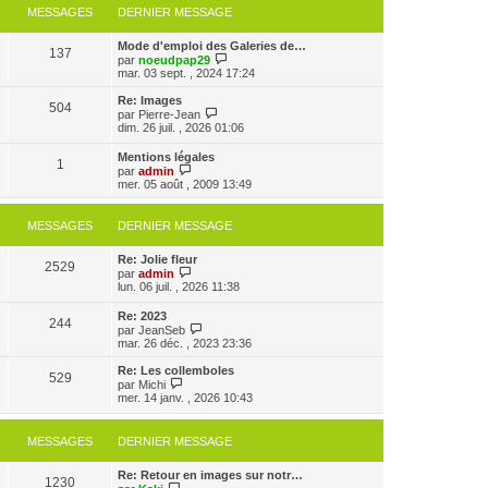
MESSAGES
DERNIER MESSAGE
Mode d'emploi des Galeries de…
137
V
par
noeudpap29
o
mar. 03 sept. , 2024 17:24
i
r
Re: Images
504
l
V
par
Pierre-Jean
e
o
dim. 26 juil. , 2026 01:06
d
i
e
r
Mentions légales
r
1
l
V
par
admin
n
e
o
mer. 05 août , 2009 13:49
i
d
i
e
e
r
r
r
l
MESSAGES
DERNIER MESSAGE
m
n
e
e
i
d
s
e
Re: Jolie fleur
e
2529
s
r
V
par
admin
r
a
m
o
lun. 06 juil. , 2026 11:38
n
g
e
i
i
e
s
r
e
Re: 2023
s
244
l
r
V
par
JeanSeb
a
e
m
o
mar. 26 déc. , 2023 23:36
g
d
e
i
e
e
s
r
Re: Les collemboles
r
529
s
l
V
par
Michi
n
a
e
o
mer. 14 janv. , 2026 10:43
i
g
d
i
e
e
e
r
r
r
l
MESSAGES
DERNIER MESSAGE
m
n
e
e
i
d
s
e
e
Re: Retour en images sur notr…
s
1230
r
V
r