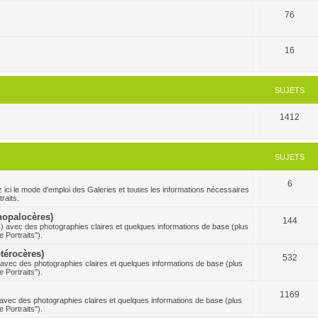
76
16
SUJETS
1412
SUJETS
6
 mode d'emploi des Galeries et toutes les informations nécessaires
raits.
Rhopalocères)
144
s) avec des photographies claires et quelques informations de base (plus
 Portraits").
étérocères)
532
) avec des photographies claires et quelques informations de base (plus
 Portraits").
1169
s avec des photographies claires et quelques informations de base (plus
 Portraits").