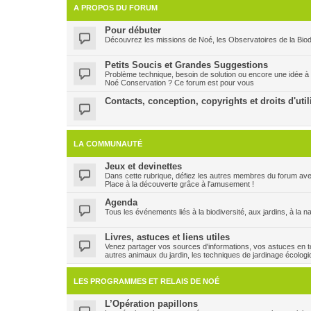
A PROPOS DU FORUM
Pour débuter
Découvrez les missions de Noé, les Observatoires de la Biodi
Petits Soucis et Grandes Suggestions
Problème technique, besoin de solution ou encore une idée à
Noé Conservation ? Ce forum est pour vous
Contacts, conception, copyrights et droits d'util
LA COMMUNAUTÉ
Jeux et devinettes
Dans cette rubrique, défiez les autres membres du forum ave
Place à la découverte grâce à l'amusement !
Agenda
Tous les événements liés à la biodiversité, aux jardins, à la n
Livres, astuces et liens utiles
Venez partager vos sources d'informations, vos astuces en to
autres animaux du jardin, les techniques de jardinage écologi
LES PROGRAMMES ET RELAIS DE NOÉ
L’Opération papillons