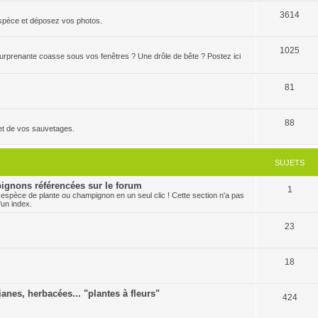
3614
'espèce et déposez vos photos.
1025
 surprenante coasse sous vos fenêtres ? Une drôle de bête ? Postez ici
81
88
et de vos sauvetages.
SUJETS
ignons référencées sur le forum
1
 espèce de plante ou champignon en un seul clic ! Cette section n'a pas
'un index.
23
18
ianes, herbacées... "plantes à fleurs"
424