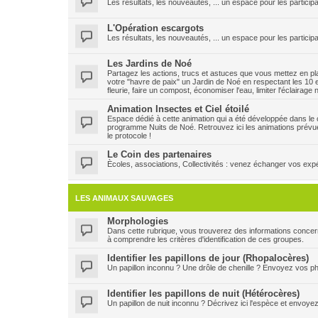
Les résultats, les nouveautés, ... un espace pour les participa
L'Opération escargots
Les résultats, les nouveautés, ... un espace pour les particip
Les Jardins de Noé
Partagez les actions, trucs et astuces que vous mettez en plac
votre "havre de paix" un Jardin de Noé en respectant les 10 e
fleurie, faire un compost, économiser l'eau, limiter l'éclairage
Animation Insectes et Ciel étoilé
Espace dédié à cette animation qui a été développée dans le ca
programme Nuits de Noé. Retrouvez ici les animations prévu
le protocole !
Le Coin des partenaires
Ècoles, associations, Collectivités : venez échanger vos expéri
LES ANIMAUX SAUVAGES
Morphologies
Dans cette rubrique, vous trouverez des informations concern
à comprendre les critères d'identification de ces groupes.
Identifier les papillons de jour (Rhopalocères)
Un papillon inconnu ? Une drôle de chenille ? Envoyez vos pho
Identifier les papillons de nuit (Hétérocères)
Un papillon de nuit inconnu ? Décrivez ici l'espèce et envoye