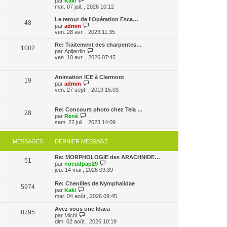
par
Kaki
a
m
o
n
mar. 07 juil. , 2026 10:12
g
e
i
i
e
s
r
e
Le retour de l'Opération Esca…
48
s
l
r
V
par
admin
a
e
m
o
ven. 28 avr. , 2023 11:35
g
d
e
i
e
e
s
r
Re: Traitement des charpentes…
1002
r
s
l
V
par
Apijardin
n
a
e
o
ven. 10 avr. , 2026 07:45
i
g
d
i
e
e
e
r
r
r
l
Animation ICE à Clermont
m
n
19
e
V
par
admin
e
i
d
o
ven. 27 sept. , 2019 15:03
s
e
e
i
s
r
r
r
a
m
n
l
g
Re: Concours photo chez Tela …
e
i
28
e
e
V
par
René
s
e
d
o
sam. 22 juil. , 2023 14:09
s
r
e
i
a
m
r
r
g
e
n
l
e
MESSAGES
DERNIER MESSAGE
s
i
e
s
e
d
a
r
Re: MORPHOLOGIE des ARACHNIDE…
e
g
51
m
V
par
noeudpap29
r
e
e
o
jeu. 14 mai , 2026 09:39
n
s
i
i
s
r
e
Re: Chenilles de Nymphalidae
a
5974
l
r
V
par
Kaki
g
e
m
o
mar. 04 août , 2026 09:45
e
d
e
i
e
s
r
Avez vous une Idaea
r
8795
s
l
V
par
Michi
n
a
e
o
dim. 02 août , 2026 10:19
i
g
d
i