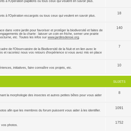
nts à l'Opération papillons ou tous ceux qui veulent en savoir plus.
18
ants à l'Opération escargots ou tous ceux qui veulent en savoir plus.
140
e dans votre jardin pour favoriser et protéger la biodiversité et faites de
ngagements de la charte : laisser un coin en friche, semer une prairie
 nocturne, etc. Toutes les infos sur
www.jardinsdenoe.org
.
7
dre de l'Observatoire de la Biodiversité de la Nuit et en lien avec le
es et racontez nous vos retours d'expérience si vous avez mis en place
10
ences, initiatives, faire connaître vos projets, etc.
SUJETS
8
ant la morphologie des insectes et autres petites bêtes pour vous aider
1091
tos afin que les membres du forum puissent vous aider à les identifier.
1752
z vos photos.