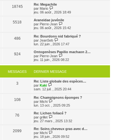
e
e
e
r
Re: Megachile
r
18745
r
l
V
par
Mario
m
n
e
o
jeu. 06 août , 2026 18:49
e
i
d
i
s
e
e
r
Araneidae juvénile
s
r
5518
r
l
V
par
Pierre-Jean
a
m
n
e
o
jeu. 06 août , 2026 15:42
g
e
i
d
i
e
s
e
e
r
Re: Bourdons nid fabriqué ?
s
r
r
486
l
V
par
JeanSeb
a
m
n
e
o
lun. 22 juin , 2026 17:47
g
e
i
d
i
e
s
e
e
r
Ontogenèses Papilio machaon 2…
s
r
r
924
l
V
par
Pierre-Jean
a
m
n
e
o
jeu. 11 juin , 2026 08:22
g
e
i
d
i
e
s
e
e
r
s
r
r
l
MESSAGES
DERNIER MESSAGE
a
m
n
e
g
e
i
d
e
s
e
Re: Liste globale des espèces…
e
3
s
V
r
par
Kaki
r
a
o
m
sam. 12 juil. , 2025 20:44
n
g
i
e
i
e
r
s
e
Re: Champignons éponges ?
108
l
s
r
V
par
Michi
e
a
m
o
lun. 13 oct. , 2025 09:25
d
g
e
i
e
e
s
r
Re: Lichen foliacé ?
r
76
s
l
V
par
grillet
n
a
e
o
jeu. 27 mars , 2025 13:32
i
g
d
i
e
e
e
r
Re: Soins cheveux gras avec d…
r
2099
r
l
V
par
Michi
m
n
e
o
jeu. 18 juin , 2026 09:52
e
i
d
i