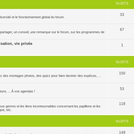
SUJETS
33
versité et le fonctionnement global du forum.
67
 partager, un conseil, une remarque sur le forum, sur les programmes de
isation, vie privée
1
SUJETS
150
c des montages photos, des quizz pour faire deviner des espèces, ...
53
ature, ... À vos agendas !
118
us genres et les liens incontournables concernant les papillons et les
que, etc.
SUJETS
149