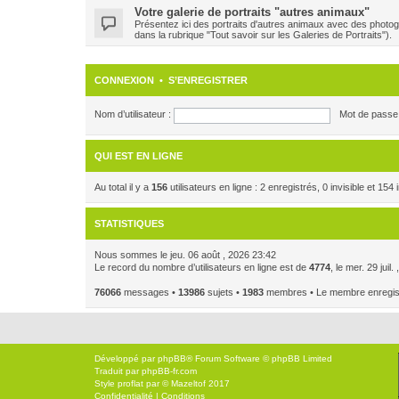
Votre galerie de portraits "autres animaux"
Présentez ici des portraits d'autres animaux avec des photog
dans la rubrique "Tout savoir sur les Galeries de Portraits").
CONNEXION
•
S’ENREGISTRER
Nom d’utilisateur :
Mot de passe 
QUI EST EN LIGNE
Au total il y a
156
utilisateurs en ligne : 2 enregistrés, 0 invisible et 15
STATISTIQUES
Nous sommes le jeu. 06 août , 2026 23:42
Le record du nombre d’utilisateurs en ligne est de
4774
, le mer. 29 juil
76066
messages •
13986
sujets •
1983
membres • Le membre enregistr
Développé par
phpBB
® Forum Software © phpBB Limited
Traduit par
phpBB-fr.com
Style
proflat
par ©
Mazeltof
2017
Confidentialité
|
Conditions