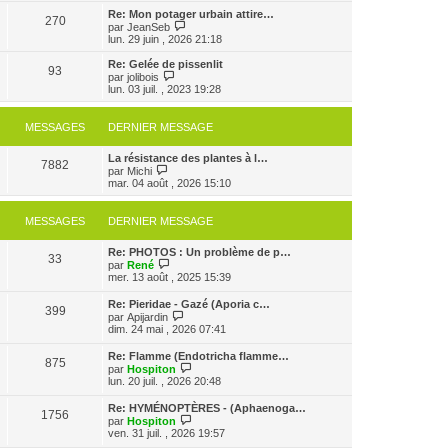
s
e
e
r
Re: Mon potager urbain attire…
s
r
270
r
l
V
par
JeanSeb
a
m
n
e
o
lun. 29 juin , 2026 21:18
g
e
i
d
i
e
s
e
e
r
Re: Gelée de pissenlit
s
r
93
r
l
V
par
jolibois
a
m
n
e
o
lun. 03 juil. , 2023 19:28
g
e
i
d
i
e
s
e
e
r
s
r
r
l
MESSAGES
DERNIER MESSAGE
a
m
n
e
g
e
i
d
e
s
e
La résistance des plantes à l…
e
7882
s
V
r
par
Michi
r
a
o
m
mar. 04 août , 2026 15:10
n
g
i
e
i
e
r
s
e
l
s
r
MESSAGES
DERNIER MESSAGE
e
a
m
d
g
e
Re: PHOTOS : Un problème de p…
e
e
s
33
V
par
René
r
s
o
mer. 13 août , 2025 15:39
n
a
i
i
g
r
e
e
Re: Pieridae - Gazé (Aporia c…
399
l
r
V
par
Apijardin
e
m
o
dim. 24 mai , 2026 07:41
d
e
i
e
s
r
Re: Flamme (Endotricha flamme…
r
s
875
l
V
par
Hospiton
n
a
e
o
lun. 20 juil. , 2026 20:48
i
g
d
i
e
e
e
r
r
Re: HYMÉNOPTÈRES - (Aphaenoga…
r
1756
l
m
V
par
Hospiton
n
e
e
o
ven. 31 juil. , 2026 19:57
i
d
s
i
e