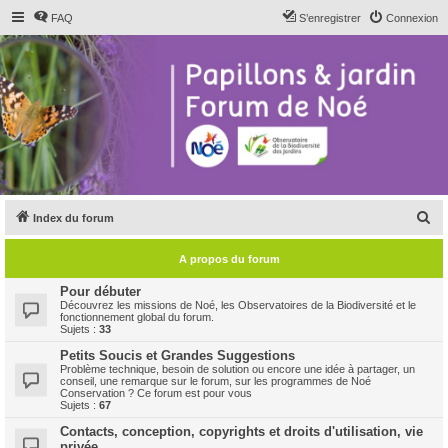
FAQ
S’enregistrer
Connexion
R
Index du forum
e
A propos du forum
c
h
Pour débuter
Découvrez les missions de Noé, les Observatoires de la Biodiversité et le
e
fonctionnement global du forum.
Sujets :
33
r
Petits Soucis et Grandes Suggestions
c
Problème technique, besoin de solution ou encore une idée à partager, un
conseil, une remarque sur le forum, sur les programmes de Noé
h
Conservation ? Ce forum est pour vous
Sujets :
67
e
Contacts, conception, copyrights et droits d'utilisation, vie
r
privée