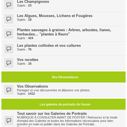
Les Champignons
Sujets :
23
Les Algues, Mousses, Lichens et Fougères
Sujets :
18
Plantes sauvages à graines : Arbres, arbustes, lianes,
herbacées... "plantes à fleurs"
Sujets :
424
Les plantes cultivées et vos cultures
Sujets :
76
Vos recettes
Sujets :
16
Vos Observations
Vos Observations
Partagez ici vos découvertes et déposez vos photos.
Sujets :
1412
Les galeries de portraits du forum
Tout savoir sur les Galeries de Portraits
RUBRIQUE À CONSULTER AVANT DE POSTER ! Retrouvez ici le mode
d'emploi des Galeries et toutes les informations nécessaires pour bien
prendre en main et publier dans les Galeries de Portraits.