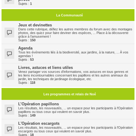
Sujets :
1
La Communauté
Jeux et devinettes
Dans cette rubrique, défiez les autres membres du forum avec des montages
photos, des quizz pour faire deviner des espèces, ... Place à la découverte
grâce à l'amusement !
Sujets :
150
Agenda
Tous les événements liés à la biodiversité, aux jardins, à la nature, ... À vos
agendas !
Sujets :
53
Livres, astuces et liens utiles
Venez partager vos sources d'informations, vos astuces en tous genres et
les liens incontournables concernant les papillons et les autres animaux du
jardin, les techniques de jardinage écologique, etc.
Sujets :
118
Les programmes et relais de Noé
L’Opération papillons
Les résultats, les nouveautés, ... un espace pour les participants à l'Opération
papillons ou tous ceux qui veulent en savoir plus.
Sujets :
149
L'Opération escargots
Les résultats, les nouveautés, ... un espace pour les participants à l'Opération
escargots ou tous ceux qui veulent en savoir plus.
Sujets :
18