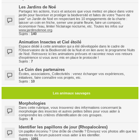
Les Jardins de Noé
Partagez les actions, trucs et astuces que vous mettez en place dans votre
jardin pour favoriser et protéger la biodiversité et faites de votre "havre de
paix" un Jardin de Noé en respectant les 10 engagements de la charte :
laisser un coin en friche, semer une prairie fleurie, faire un compost,
économiser l'eau, limiter l'éclairage nocturne, etc. Toutes les infos sur
www.jardinsdenoe.org
.
Sujets :
140
Animation Insectes et Ciel étoilé
Espace dédié à cette animation qui a été développée dans le cadre de
l'Observatoire de la Biodiversité de la Nuit et en lien avec le programme Nuits
de Noé. Retrouvez ici les animations prévues et racontez nous vos retours
d'expérience si vous avez mis en place le protocole !
Sujets :
7
Le Coin des partenaires
Ècoles, associations, Collectivités : venez échanger vos expériences,
initiatives, faire connaître vos projets, etc.
Sujets :
10
Les animaux sauvages
Morphologies
Dans cette rubrique, vous trouverez des informations concernant la
morphologie des insectes et autres petites bêtes pour vous aider à
comprendre les critères d'identification de ces groupes.
Sujets :
8
Identifier les papillons de jour (Rhopalocères)
Un papillon inconnu ? Une drôle de chenille ? Envoyez vos photos afin que les
membres du forum puissent vous aider à les identifier.
Sujets :
1091