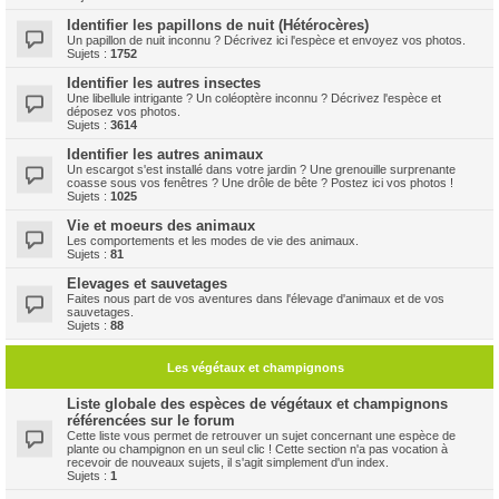
Identifier les papillons de nuit (Hétérocères)
Un papillon de nuit inconnu ? Décrivez ici l'espèce et envoyez vos photos.
Sujets :
1752
Identifier les autres insectes
Une libellule intrigante ? Un coléoptère inconnu ? Décrivez l'espèce et
déposez vos photos.
Sujets :
3614
Identifier les autres animaux
Un escargot s'est installé dans votre jardin ? Une grenouille surprenante
coasse sous vos fenêtres ? Une drôle de bête ? Postez ici vos photos !
Sujets :
1025
Vie et moeurs des animaux
Les comportements et les modes de vie des animaux.
Sujets :
81
Elevages et sauvetages
Faites nous part de vos aventures dans l'élevage d'animaux et de vos
sauvetages.
Sujets :
88
Les végétaux et champignons
Liste globale des espèces de végétaux et champignons
référencées sur le forum
Cette liste vous permet de retrouver un sujet concernant une espèce de
plante ou champignon en un seul clic ! Cette section n'a pas vocation à
recevoir de nouveaux sujets, il s'agit simplement d'un index.
Sujets :
1