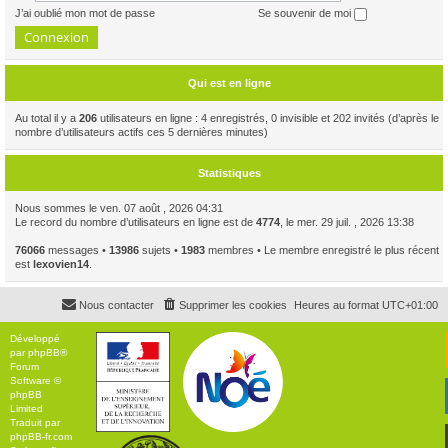
J’ai oublié mon mot de passe
Se souvenir de moi
Qui est en ligne
Au total il y a
206
utilisateurs en ligne : 4 enregistrés, 0 invisible et 202 invités (d’après le
nombre d’utilisateurs actifs ces 5 dernières minutes)
Statistiques
Nous sommes le ven. 07 août , 2026 04:31
Le record du nombre d’utilisateurs en ligne est de
4774
, le mer. 29 juil. , 2026 13:38
76066
messages •
13986
sujets •
1983
membres • Le membre enregistré le plus récent
est
lexovien14
.
Nous contacter
Supprimer les cookies
Heures au format
UTC+01:00
Développé
par
phpBB
®
Forum
Software ©
phpBB
Limited
Traduit par
phpBB-fr.com