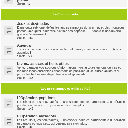
Sujets :
1
La Communauté
Jeux et devinettes
Dans cette rubrique, défiez les autres membres du forum avec des montages
photos, des quizz pour faire deviner des espèces, ... Place à la découverte
grâce à l'amusement !
Sujets :
150
Agenda
Tous les événements liés à la biodiversité, aux jardins, à la nature, ... À vos
agendas !
Sujets :
53
Livres, astuces et liens utiles
Venez partager vos sources d'informations, vos astuces en tous genres et
les liens incontournables concernant les papillons et les autres animaux du
jardin, les techniques de jardinage écologique, etc.
Sujets :
118
Les programmes et relais de Noé
L’Opération papillons
Les résultats, les nouveautés, ... un espace pour les participants à l'Opération
papillons ou tous ceux qui veulent en savoir plus.
Sujets :
149
L'Opération escargots
Les résultats, les nouveautés, ... un espace pour les participants à l'Opération
escargots ou tous ceux qui veulent en savoir plus.
Sujets :
18