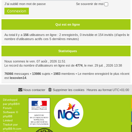
J’ai oublié mon mot de passe
Se souvenir de moi
Qui est en ligne
Au total il y a
156
utilisateurs en ligne : 2 enregistrés, 0 invisible et 154 invités (d’après le
nombre d’utilisateurs actifs ces 5 dernières minutes)
Statistiques
Nous sommes le ven. 07 août , 2026 11:51
Le record du nombre d’utilisateurs en ligne est de
4774
, le mer. 29 juil. , 2026 13:38
76066
messages •
13986
sujets •
1983
membres • Le membre enregistré le plus récent
est
lexovien14
.
Nous contacter
Supprimer les cookies
Heures au format
UTC+01:00
Développé
par
phpBB
®
Forum
Software ©
phpBB
Limited
Traduit par
phpBB-fr.com