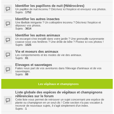
Identifier les papillons de nuit (Hétérocères)
Un papillon de nuit inconnu ? Décrivez ici l'espèce et envoyez vos photos.
Sujets :
1752
Identifier les autres insectes
Une libellule intrigante ? Un coléoptère inconnu ? Décrivez l'espèce et
déposez vos photos.
Sujets :
3614
Identifier les autres animaux
Un escargot s'est installé dans votre jardin ? Une grenouille surprenante
coasse sous vos fenêtres ? Une drôle de bête ? Postez ici vos photos !
Sujets :
1025
Vie et moeurs des animaux
Les comportements et les modes de vie des animaux.
Sujets :
81
Elevages et sauvetages
Faites nous part de vos aventures dans l'élevage d'animaux et de vos
sauvetages.
Sujets :
88
Les végétaux et champignons
Liste globale des espèces de végétaux et champignons
référencées sur le forum
Cette liste vous permet de retrouver un sujet concernant une espèce de
plante ou champignon en un seul clic ! Cette section n'a pas vocation à
recevoir de nouveaux sujets, il s'agit simplement d'un index.
Sujets :
1