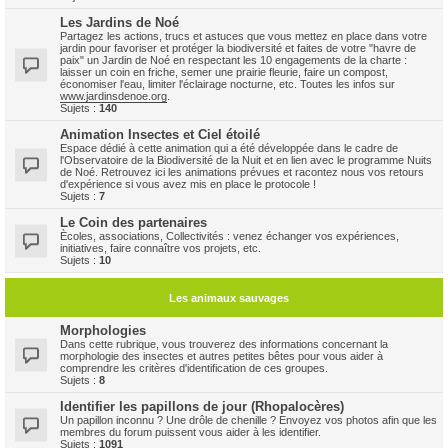
Les Jardins de Noé
Partagez les actions, trucs et astuces que vous mettez en place dans votre
jardin pour favoriser et protéger la biodiversité et faites de votre "havre de
paix" un Jardin de Noé en respectant les 10 engagements de la charte :
laisser un coin en friche, semer une prairie fleurie, faire un compost,
économiser l'eau, limiter l'éclairage nocturne, etc. Toutes les infos sur
www.jardinsdenoe.org
.
Sujets :
140
Animation Insectes et Ciel étoilé
Espace dédié à cette animation qui a été développée dans le cadre de
l'Observatoire de la Biodiversité de la Nuit et en lien avec le programme Nuits
de Noé. Retrouvez ici les animations prévues et racontez nous vos retours
d'expérience si vous avez mis en place le protocole !
Sujets :
7
Le Coin des partenaires
Ècoles, associations, Collectivités : venez échanger vos expériences,
initiatives, faire connaître vos projets, etc.
Sujets :
10
Les animaux sauvages
Morphologies
Dans cette rubrique, vous trouverez des informations concernant la
morphologie des insectes et autres petites bêtes pour vous aider à
comprendre les critères d'identification de ces groupes.
Sujets :
8
Identifier les papillons de jour (Rhopalocères)
Un papillon inconnu ? Une drôle de chenille ? Envoyez vos photos afin que les
membres du forum puissent vous aider à les identifier.
Sujets :
1091