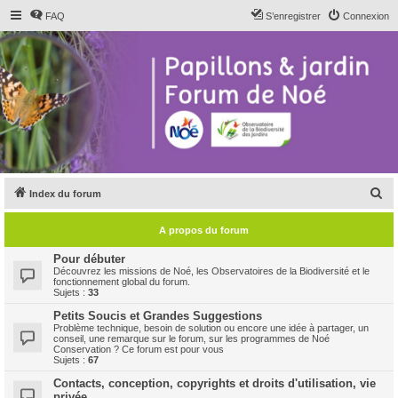
FAQ
S’enregistrer
Connexion
R
Index du forum
e
A propos du forum
c
h
Pour débuter
Découvrez les missions de Noé, les Observatoires de la Biodiversité et le
e
fonctionnement global du forum.
Sujets :
33
r
Petits Soucis et Grandes Suggestions
c
Problème technique, besoin de solution ou encore une idée à partager, un
conseil, une remarque sur le forum, sur les programmes de Noé
h
Conservation ? Ce forum est pour vous
Sujets :
67
e
Contacts, conception, copyrights et droits d'utilisation, vie
r
privée