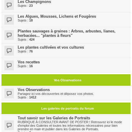
Les Champignons
Sujets :
23
Les Algues, Mousses, Lichens et Fougères
Sujets :
18
Plantes sauvages à graines : Arbres, arbustes, lianes,
herbacées... "plantes à fleurs"
Sujets :
424
Les plantes cultivées et vos cultures
Sujets :
76
Vos recettes
Sujets :
16
Vos Observations
Vos Observations
Partagez ici vos découvertes et déposez vos photos.
Sujets :
1412
Les galeries de portraits du forum
Tout savoir sur les Galeries de Portraits
RUBRIQUE À CONSULTER AVANT DE POSTER ! Retrouvez ici le mode
d'emploi des Galeries et toutes les informations nécessaires pour bien
prendre en main et publier dans les Galeries de Portraits.