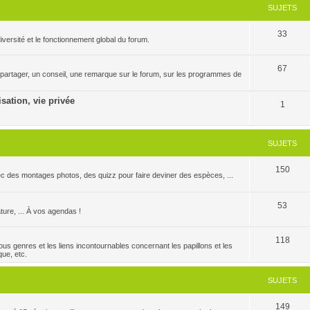
SUJETS
33
versité et le fonctionnement global du forum.
67
 partager, un conseil, une remarque sur le forum, sur les programmes de
isation, vie privée
1
SUJETS
150
c des montages photos, des quizz pour faire deviner des espèces, ...
53
ature, ... À vos agendas !
118
us genres et les liens incontournables concernant les papillons et les
que, etc.
SUJETS
149