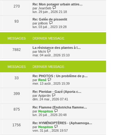
s
e
e
r
Re: Mon potager urbain attire…
s
r
270
r
l
V
par
JeanSeb
a
m
n
e
o
lun. 29 juin , 2026 21:18
g
e
i
d
i
e
s
e
e
r
Re: Gelée de pissenlit
s
r
93
r
l
V
par
jolibois
a
m
n
e
o
lun. 03 juil. , 2023 19:28
g
e
i
d
i
e
s
e
e
r
s
r
r
l
MESSAGES
DERNIER MESSAGE
a
m
n
e
g
e
i
d
e
s
e
La résistance des plantes à l…
e
7882
s
V
r
par
Michi
r
a
o
m
mar. 04 août , 2026 15:10
n
g
i
e
i
e
r
s
e
l
s
r
MESSAGES
DERNIER MESSAGE
e
a
m
d
g
e
Re: PHOTOS : Un problème de p…
e
e
s
33
V
par
René
r
s
o
mer. 13 août , 2025 15:39
n
a
i
i
g
r
e
e
Re: Pieridae - Gazé (Aporia c…
399
l
r
V
par
Apijardin
e
m
o
dim. 24 mai , 2026 07:41
d
e
i
e
s
r
Re: Flamme (Endotricha flamme…
r
s
875
l
V
par
Hospiton
n
a
e
o
lun. 20 juil. , 2026 20:48
i
g
d
i
e
e
e
r
r
Re: HYMÉNOPTÈRES - (Aphaenoga…
r
1756
l
m
V
par
Hospiton
n
e
e
o
ven. 31 juil. , 2026 19:57
i
d
s
i
e