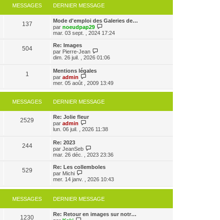
MESSAGES
DERNIER MESSAGE
Mode d'emploi des Galeries de…
137
V
par
noeudpap29
o
mar. 03 sept. , 2024 17:24
i
r
Re: Images
504
l
V
par
Pierre-Jean
e
o
dim. 26 juil. , 2026 01:06
d
i
e
r
Mentions légales
r
1
l
V
par
admin
n
e
o
mer. 05 août , 2009 13:49
i
d
i
e
e
r
r
r
l
MESSAGES
DERNIER MESSAGE
m
n
e
e
i
d
s
e
Re: Jolie fleur
e
2529
s
r
V
par
admin
r
a
m
o
lun. 06 juil. , 2026 11:38
n
g
e
i
i
e
s
r
e
Re: 2023
s
244
l
r
V
par
JeanSeb
a
e
m
o
mar. 26 déc. , 2023 23:36
g
d
e
i
e
e
s
r
Re: Les collemboles
r
529
s
l
V
par
Michi
n
a
e
o
mer. 14 janv. , 2026 10:43
i
g
d
i
e
e
e
r
r
r
l
MESSAGES
DERNIER MESSAGE
m
n
e
e
i
d
s
e
e
Re: Retour en images sur notr…
s
1230
r
V
r