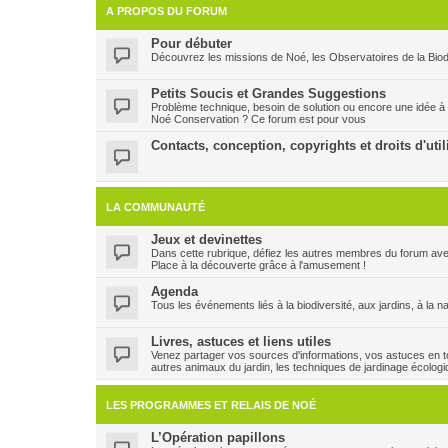
A PROPOS DU FORUM
Pour débuter
Découvrez les missions de Noé, les Observatoires de la Biodi
Petits Soucis et Grandes Suggestions
Problème technique, besoin de solution ou encore une idée à
Noé Conservation ? Ce forum est pour vous
Contacts, conception, copyrights et droits d'util
LA COMMUNAUTÉ
Jeux et devinettes
Dans cette rubrique, défiez les autres membres du forum ave
Place à la découverte grâce à l'amusement !
Agenda
Tous les événements liés à la biodiversité, aux jardins, à la n
Livres, astuces et liens utiles
Venez partager vos sources d'informations, vos astuces en to
autres animaux du jardin, les techniques de jardinage écologi
LES PROGRAMMES ET RELAIS DE NOÉ
L’Opération papillons