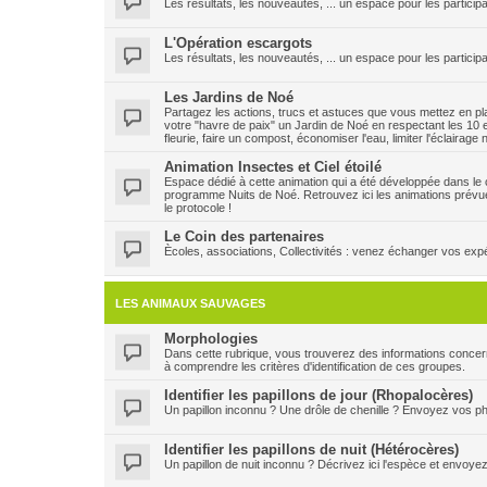
Les résultats, les nouveautés, ... un espace pour les participa
L'Opération escargots
Les résultats, les nouveautés, ... un espace pour les particip
Les Jardins de Noé
Partagez les actions, trucs et astuces que vous mettez en plac
votre "havre de paix" un Jardin de Noé en respectant les 10 e
fleurie, faire un compost, économiser l'eau, limiter l'éclairage
Animation Insectes et Ciel étoilé
Espace dédié à cette animation qui a été développée dans le ca
programme Nuits de Noé. Retrouvez ici les animations prévu
le protocole !
Le Coin des partenaires
Ècoles, associations, Collectivités : venez échanger vos expéri
LES ANIMAUX SAUVAGES
Morphologies
Dans cette rubrique, vous trouverez des informations concern
à comprendre les critères d'identification de ces groupes.
Identifier les papillons de jour (Rhopalocères)
Un papillon inconnu ? Une drôle de chenille ? Envoyez vos pho
Identifier les papillons de nuit (Hétérocères)
Un papillon de nuit inconnu ? Décrivez ici l'espèce et envoye