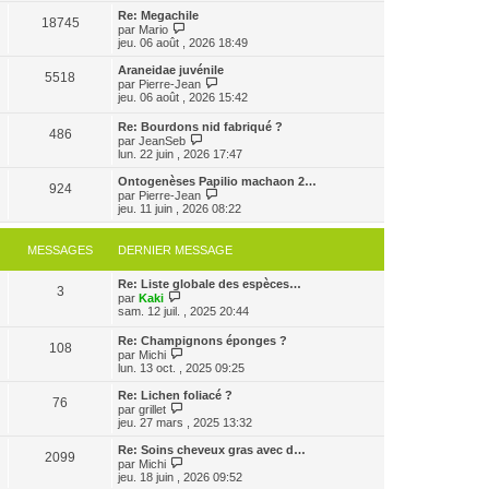
e
e
e
r
Re: Megachile
r
18745
r
l
V
par
Mario
m
n
e
o
jeu. 06 août , 2026 18:49
e
i
d
i
s
e
e
r
Araneidae juvénile
s
r
5518
r
l
V
par
Pierre-Jean
a
m
n
e
o
jeu. 06 août , 2026 15:42
g
e
i
d
i
e
s
e
e
r
Re: Bourdons nid fabriqué ?
s
r
r
486
l
V
par
JeanSeb
a
m
n
e
o
lun. 22 juin , 2026 17:47
g
e
i
d
i
e
s
e
e
r
Ontogenèses Papilio machaon 2…
s
r
r
924
l
V
par
Pierre-Jean
a
m
n
e
o
jeu. 11 juin , 2026 08:22
g
e
i
d
i
e
s
e
e
r
s
r
r
l
MESSAGES
DERNIER MESSAGE
a
m
n
e
g
e
i
d
e
s
e
Re: Liste globale des espèces…
e
3
s
V
r
par
Kaki
r
a
o
m
sam. 12 juil. , 2025 20:44
n
g
i
e
i
e
r
s
e
Re: Champignons éponges ?
108
l
s
r
V
par
Michi
e
a
m
o
lun. 13 oct. , 2025 09:25
d
g
e
i
e
e
s
r
Re: Lichen foliacé ?
r
76
s
l
V
par
grillet
n
a
e
o
jeu. 27 mars , 2025 13:32
i
g
d
i
e
e
e
r
Re: Soins cheveux gras avec d…
r
2099
r
l
V
par
Michi
m
n
e
o
jeu. 18 juin , 2026 09:52
e
i
d
i