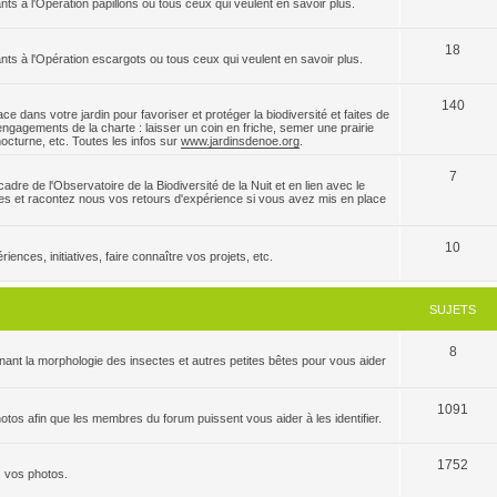
nts à l'Opération papillons ou tous ceux qui veulent en savoir plus.
18
ants à l'Opération escargots ou tous ceux qui veulent en savoir plus.
140
e dans votre jardin pour favoriser et protéger la biodiversité et faites de
ngagements de la charte : laisser un coin en friche, semer une prairie
 nocturne, etc. Toutes les infos sur
www.jardinsdenoe.org
.
7
dre de l'Observatoire de la Biodiversité de la Nuit et en lien avec le
es et racontez nous vos retours d'expérience si vous avez mis en place
10
ences, initiatives, faire connaître vos projets, etc.
SUJETS
8
ant la morphologie des insectes et autres petites bêtes pour vous aider
1091
tos afin que les membres du forum puissent vous aider à les identifier.
1752
z vos photos.