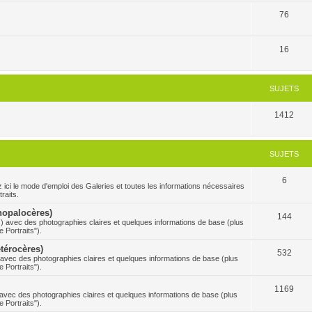
76
16
SUJETS
1412
SUJETS
6
 mode d'emploi des Galeries et toutes les informations nécessaires
raits.
Rhopalocères)
144
s) avec des photographies claires et quelques informations de base (plus
 Portraits").
étérocères)
532
) avec des photographies claires et quelques informations de base (plus
 Portraits").
1169
s avec des photographies claires et quelques informations de base (plus
 Portraits").