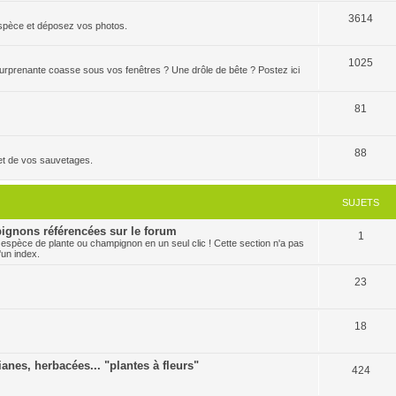
3614
'espèce et déposez vos photos.
1025
 surprenante coasse sous vos fenêtres ? Une drôle de bête ? Postez ici
81
88
et de vos sauvetages.
SUJETS
ignons référencées sur le forum
1
 espèce de plante ou champignon en un seul clic ! Cette section n'a pas
'un index.
23
18
ianes, herbacées... "plantes à fleurs"
424