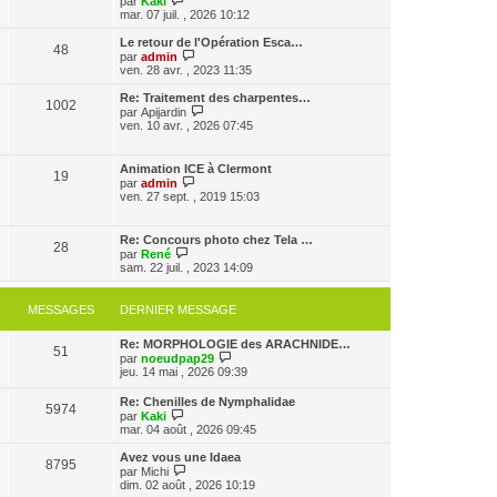
par
Kaki
a
m
o
n
mar. 07 juil. , 2026 10:12
g
e
i
i
e
s
r
e
Le retour de l'Opération Esca…
48
s
l
r
V
par
admin
a
e
m
o
ven. 28 avr. , 2023 11:35
g
d
e
i
e
e
s
r
Re: Traitement des charpentes…
1002
r
s
l
V
par
Apijardin
n
a
e
o
ven. 10 avr. , 2026 07:45
i
g
d
i
e
e
e
r
r
r
l
Animation ICE à Clermont
m
n
19
e
V
par
admin
e
i
d
o
ven. 27 sept. , 2019 15:03
s
e
e
i
s
r
r
r
a
m
n
l
g
Re: Concours photo chez Tela …
e
i
28
e
e
V
par
René
s
e
d
o
sam. 22 juil. , 2023 14:09
s
r
e
i
a
m
r
r
g
e
n
l
e
MESSAGES
DERNIER MESSAGE
s
i
e
s
e
d
a
r
Re: MORPHOLOGIE des ARACHNIDE…
e
g
51
m
V
par
noeudpap29
r
e
e
o
jeu. 14 mai , 2026 09:39
n
s
i
i
s
r
e
Re: Chenilles de Nymphalidae
a
5974
l
r
V
par
Kaki
g
e
m
o
mar. 04 août , 2026 09:45
e
d
e
i
e
s
r
Avez vous une Idaea
r
8795
s
l
V
par
Michi
n
a
e
o
dim. 02 août , 2026 10:19
i
g
d
i