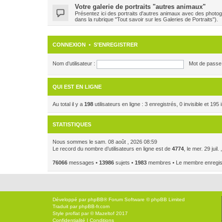
Votre galerie de portraits "autres animaux"
Présentez ici des portraits d'autres animaux avec des photog
dans la rubrique "Tout savoir sur les Galeries de Portraits").
CONNEXION
•
S’ENREGISTRER
Nom d’utilisateur :
Mot de passe 
QUI EST EN LIGNE
Au total il y a
198
utilisateurs en ligne : 3 enregistrés, 0 invisible et 19
STATISTIQUES
Nous sommes le sam. 08 août , 2026 08:59
Le record du nombre d’utilisateurs en ligne est de
4774
, le mer. 29 juil
76066
messages •
13986
sujets •
1983
membres • Le membre enregistr
Développé par
phpBB
® Forum Software © phpBB Limited
Traduit par
phpBB-fr.com
Style
proflat
par ©
Mazeltof
2017
Confidentialité
|
Conditions