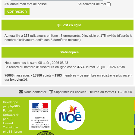
J’ai oublié mon mot de passe
Se souvenir de moi
Qui est en ligne
Au total il y a
178
utilisateurs en ligne : 3 enregistrés, 0 invisible et 175 invités (d’après le
nombre d’utilisateurs actifs ces 5 dernières minutes)
Statistiques
Nous sommes le sam. 08 août , 2026 03:43
Le record du nombre d’utilisateurs en ligne est de
4774
, le mer. 29 juil. , 2026 13:38
76066
messages •
13986
sujets •
1983
membres • Le membre enregistré le plus récent
est
lexovien14
.
Nous contacter
Supprimer les cookies
Heures au format
UTC+01:00
Développé
par
phpBB
®
Forum
Software ©
phpBB
Limited
Traduit par
phpBB-fr.com