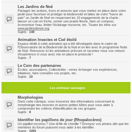
Les Jardins de Noé
Partagez les actions, trucs et astuces que vous mettez en place dans votre
jardin pour favoriser et protéger la biodiversité et faites de votre "havre de
paix" un Jardin de Noé en respectant les 10 engagements de la charte :
laisser un coin en friche, semer une prairie fleurie, faire un compost,
économiser l'eau, limiter l'éclairage nocturne, etc. Toutes les infos sur
www.jardinsdenoe.org
.
Sujets :
140
Animation Insectes et Ciel étoilé
Espace dédié à cette animation qui a été développée dans le cadre de
l'Observatoire de la Biodiversité de la Nuit et en lien avec le programme Nuits
de Noé. Retrouvez ici les animations prévues et racontez nous vos retours
d'expérience si vous avez mis en place le protocole !
Sujets :
7
Le Coin des partenaires
Ècoles, associations, Collectivités : venez échanger vos expériences,
initiatives, faire connaître vos projets, etc.
Sujets :
10
Les animaux sauvages
Morphologies
Dans cette rubrique, vous trouverez des informations concernant la
morphologie des insectes et autres petites bêtes pour vous aider à
comprendre les critères d'identification de ces groupes.
Sujets :
8
Identifier les papillons de jour (Rhopalocères)
Un papillon inconnu ? Une drôle de chenille ? Envoyez vos photos afin que les
membres du forum puissent vous aider à les identifier.
Sujets :
1091