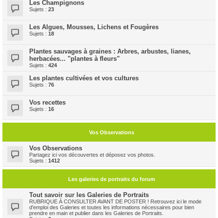
Les Champignons
Sujets :
23
Les Algues, Mousses, Lichens et Fougères
Sujets :
18
Plantes sauvages à graines : Arbres, arbustes, lianes,
herbacées... "plantes à fleurs"
Sujets :
424
Les plantes cultivées et vos cultures
Sujets :
76
Vos recettes
Sujets :
16
Vos Observations
Vos Observations
Partagez ici vos découvertes et déposez vos photos.
Sujets :
1412
Les galeries de portraits du forum
Tout savoir sur les Galeries de Portraits
RUBRIQUE À CONSULTER AVANT DE POSTER ! Retrouvez ici le mode
d'emploi des Galeries et toutes les informations nécessaires pour bien
prendre en main et publier dans les Galeries de Portraits.