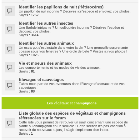
Identifier les papillons de nuit (Hétérocères)
Un papillon de nuit inconnu ? Décrivez ici l'espèce et envoyez vos photos.
Sujets :
1752
Identifier les autres insectes
Une libellule intrigante ? Un coléoptère inconnu ? Décrivez l'espèce et
déposez vos photos.
Sujets :
3614
Identifier les autres animaux
Un escargot s'est installé dans votre jardin ? Une grenouille surprenante
coasse sous vos fenêtres ? Une drôle de bête ? Postez ici vos photos !
Sujets :
1025
Vie et moeurs des animaux
Les comportements et les modes de vie des animaux.
Sujets :
81
Elevages et sauvetages
Faites nous part de vos aventures dans l'élevage d'animaux et de vos
sauvetages.
Sujets :
88
Les végétaux et champignons
Liste globale des espèces de végétaux et champignons
référencées sur le forum
Cette liste vous permet de retrouver un sujet concernant une espèce de
plante ou champignon en un seul clic ! Cette section n'a pas vocation à
recevoir de nouveaux sujets, il s'agit simplement d'un index.
Sujets :
1