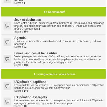
Sujets :
1
La Communauté
Jeux et devinettes
Dans cette rubrique, défiez les autres membres du forum avec des montages
photos, des quizz pour faire deviner des espèces, ... Place à la découverte
grâce à l'amusement !
Sujets :
150
Agenda
Tous les événements liés à la biodiversité, aux jardins, à la nature, ... À vos
agendas !
Sujets :
53
Livres, astuces et liens utiles
Venez partager vos sources d'informations, vos astuces en tous genres et
les liens incontournables concernant les papillons et les autres animaux du
jardin, les techniques de jardinage écologique, etc.
Sujets :
118
Les programmes et relais de Noé
L’Opération papillons
Les résultats, les nouveautés, ... un espace pour les participants à l'Opération
papillons ou tous ceux qui veulent en savoir plus.
Sujets :
149
L'Opération escargots
Les résultats, les nouveautés, ... un espace pour les participants à l'Opération
escargots ou tous ceux qui veulent en savoir plus.
Sujets :
18