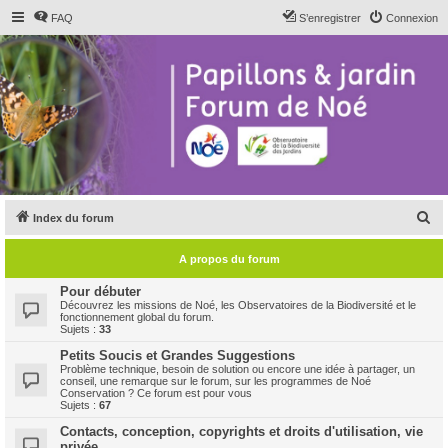
FAQ
S’enregistrer
Connexion
R
Index du forum
e
A propos du forum
c
h
Pour débuter
Découvrez les missions de Noé, les Observatoires de la Biodiversité et le
e
fonctionnement global du forum.
Sujets :
33
r
Petits Soucis et Grandes Suggestions
c
Problème technique, besoin de solution ou encore une idée à partager, un
conseil, une remarque sur le forum, sur les programmes de Noé
h
Conservation ? Ce forum est pour vous
Sujets :
67
e
Contacts, conception, copyrights et droits d'utilisation, vie
r
privée