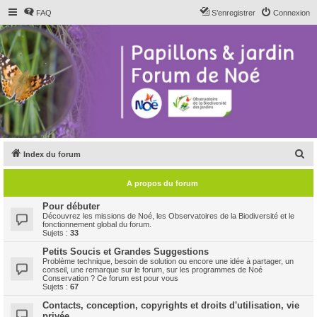
FAQ
S’enregistrer
Connexion
R
Index du forum
e
A propos du forum
c
h
Pour débuter
Découvrez les missions de Noé, les Observatoires de la Biodiversité et le
e
fonctionnement global du forum.
Sujets :
33
r
Petits Soucis et Grandes Suggestions
c
Problème technique, besoin de solution ou encore une idée à partager, un
conseil, une remarque sur le forum, sur les programmes de Noé
h
Conservation ? Ce forum est pour vous
Sujets :
67
e
Contacts, conception, copyrights et droits d'utilisation, vie
r
privée