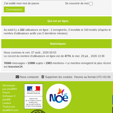
J’ai oublié mon mot de passe
Se souvenir de moi
Qui est en ligne
Au total il y a
162
utilisateurs en ligne : 2 enregistrés, 0 invisible et 160 invités (d’après le
nombre d’utilisateurs actifs ces 5 dernières minutes)
Statistiques
Nous sommes le ven. 07 août , 2026 00:53
Le record du nombre d’utilisateurs en ligne est de
4774
, le mer. 29 juil. , 2026 13:38
76066
messages •
13986
sujets •
1983
membres • Le membre enregistré le plus récent
est
lexovien14
.
Nous contacter
Supprimer les cookies
Heures au format
UTC+01:00
Développé
par
phpBB
®
Forum
Software ©
phpBB
Limited
Traduit par
phpBB-fr.com