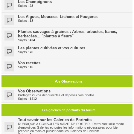
Les Champignons
Sujets :
23
Les Algues, Mousses, Lichens et Fougères
Sujets :
18
Plantes sauvages à graines : Arbres, arbustes, lianes,
herbacées... "plantes à fleurs"
Sujets :
424
Les plantes cultivées et vos cultures
Sujets :
76
Vos recettes
Sujets :
16
Vos Observations
Vos Observations
Partagez ici vos découvertes et déposez vos photos.
Sujets :
1412
Les galeries de portraits du forum
Tout savoir sur les Galeries de Portraits
RUBRIQUE À CONSULTER AVANT DE POSTER ! Retrouvez ici le mode
d'emploi des Galeries et toutes les informations nécessaires pour bien
prendre en main et publier dans les Galeries de Portraits.