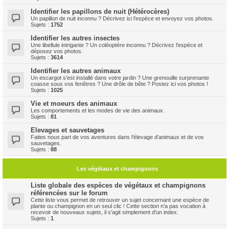
Identifier les papillons de nuit (Hétérocères)
Un papillon de nuit inconnu ? Décrivez ici l'espèce et envoyez vos photos.
Sujets :
1752
Identifier les autres insectes
Une libellule intrigante ? Un coléoptère inconnu ? Décrivez l'espèce et
déposez vos photos.
Sujets :
3614
Identifier les autres animaux
Un escargot s'est installé dans votre jardin ? Une grenouille surprenante
coasse sous vos fenêtres ? Une drôle de bête ? Postez ici vos photos !
Sujets :
1025
Vie et moeurs des animaux
Les comportements et les modes de vie des animaux.
Sujets :
81
Elevages et sauvetages
Faites nous part de vos aventures dans l'élevage d'animaux et de vos
sauvetages.
Sujets :
88
Les végétaux et champignons
Liste globale des espèces de végétaux et champignons
référencées sur le forum
Cette liste vous permet de retrouver un sujet concernant une espèce de
plante ou champignon en un seul clic ! Cette section n'a pas vocation à
recevoir de nouveaux sujets, il s'agit simplement d'un index.
Sujets :
1