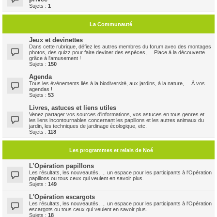
Sujets :
1
La Communauté
Jeux et devinettes
Dans cette rubrique, défiez les autres membres du forum avec des montages
photos, des quizz pour faire deviner des espèces, ... Place à la découverte
grâce à l'amusement !
Sujets :
150
Agenda
Tous les événements liés à la biodiversité, aux jardins, à la nature, ... À vos
agendas !
Sujets :
53
Livres, astuces et liens utiles
Venez partager vos sources d'informations, vos astuces en tous genres et
les liens incontournables concernant les papillons et les autres animaux du
jardin, les techniques de jardinage écologique, etc.
Sujets :
118
Les programmes et relais de Noé
L’Opération papillons
Les résultats, les nouveautés, ... un espace pour les participants à l'Opération
papillons ou tous ceux qui veulent en savoir plus.
Sujets :
149
L'Opération escargots
Les résultats, les nouveautés, ... un espace pour les participants à l'Opération
escargots ou tous ceux qui veulent en savoir plus.
Sujets :
18