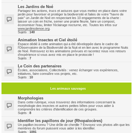
Les Jardins de Noé
Partagez les actions, trucs et astuces que vous mettez en place dans votre
jardin pour favoriser et protéger la biodiversité et faites de votre "havre de
paix" un Jardin de Noé en respectant les 10 engagements de la charte :
laisser un coin en friche, semer une prairie fleurie, faire un compost,
économiser l'eau, limiter l'éclairage nocturne, etc. Toutes les infos sur
www.jardinsdenoe.org
.
Sujets :
140
Animation Insectes et Ciel étoilé
Espace dédié à cette animation qui a été développée dans le cadre de
l'Observatoire de la Biodiversité de la Nuit et en lien avec le programme Nuits
de Noé. Retrouvez ici les animations prévues et racontez nous vos retours
d'expérience si vous avez mis en place le protocole !
Sujets :
7
Le Coin des partenaires
Ècoles, associations, Collectivités : venez échanger vos expériences,
initiatives, faire connaître vos projets, etc.
Sujets :
10
Les animaux sauvages
Morphologies
Dans cette rubrique, vous trouverez des informations concernant la
morphologie des insectes et autres petites bêtes pour vous aider à
comprendre les critères d'identification de ces groupes.
Sujets :
8
Identifier les papillons de jour (Rhopalocères)
Un papillon inconnu ? Une drôle de chenille ? Envoyez vos photos afin que les
membres du forum puissent vous aider à les identifier.
Sujets :
1091