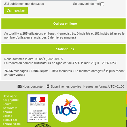
J’ai oublié mon mot de passe
Se souvenir de moi
Qui est en ligne
Au total il y a
185
utilisateurs en ligne : 4 enregistrés, 0 invisible et 181 invités (d’après le
nombre d’utilisateurs actifs ces 5 dernières minutes)
Statistiques
Nous sommes le dim. 09 août , 2026 09:35
Le record du nombre d’utilisateurs en ligne est de
4774
, le mer. 29 juil. , 2026 13:38
76066
messages •
13986
sujets •
1983
membres • Le membre enregistré le plus récent
est
lexovien14
.
Nous contacter
Supprimer les cookies
Heures au format
UTC+01:00
Développé
par
phpBB
®
Forum
Software ©
phpBB
Limited
Traduit par
phpBB-fr.com