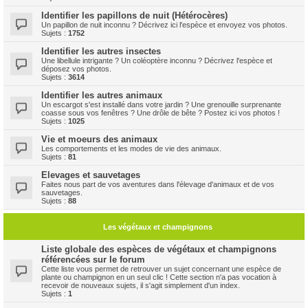
Identifier les papillons de nuit (Hétérocères)
Un papillon de nuit inconnu ? Décrivez ici l'espèce et envoyez vos photos.
Sujets :
1752
Identifier les autres insectes
Une libellule intrigante ? Un coléoptère inconnu ? Décrivez l'espèce et
déposez vos photos.
Sujets :
3614
Identifier les autres animaux
Un escargot s'est installé dans votre jardin ? Une grenouille surprenante
coasse sous vos fenêtres ? Une drôle de bête ? Postez ici vos photos !
Sujets :
1025
Vie et moeurs des animaux
Les comportements et les modes de vie des animaux.
Sujets :
81
Elevages et sauvetages
Faites nous part de vos aventures dans l'élevage d'animaux et de vos
sauvetages.
Sujets :
88
Les végétaux et champignons
Liste globale des espèces de végétaux et champignons
référencées sur le forum
Cette liste vous permet de retrouver un sujet concernant une espèce de
plante ou champignon en un seul clic ! Cette section n'a pas vocation à
recevoir de nouveaux sujets, il s'agit simplement d'un index.
Sujets :
1