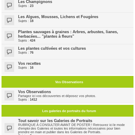
Les Champignons
Sujets :
23
Les Algues, Mousses, Lichens et Fougères
Sujets :
18
Plantes sauvages à graines : Arbres, arbustes, lianes,
herbacées... "plantes à fleurs"
Sujets :
424
Les plantes cultivées et vos cultures
Sujets :
76
Vos recettes
Sujets :
16
Vos Observations
Vos Observations
Partagez ici vos découvertes et déposez vos photos.
Sujets :
1412
Les galeries de portraits du forum
Tout savoir sur les Galeries de Portraits
RUBRIQUE À CONSULTER AVANT DE POSTER ! Retrouvez ici le mode
d'emploi des Galeries et toutes les informations nécessaires pour bien
prendre en main et publier dans les Galeries de Portraits.