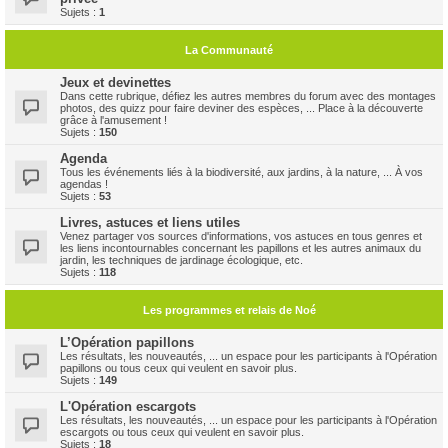
Sujets :
1
La Communauté
Jeux et devinettes
Dans cette rubrique, défiez les autres membres du forum avec des montages
photos, des quizz pour faire deviner des espèces, ... Place à la découverte
grâce à l'amusement !
Sujets :
150
Agenda
Tous les événements liés à la biodiversité, aux jardins, à la nature, ... À vos
agendas !
Sujets :
53
Livres, astuces et liens utiles
Venez partager vos sources d'informations, vos astuces en tous genres et
les liens incontournables concernant les papillons et les autres animaux du
jardin, les techniques de jardinage écologique, etc.
Sujets :
118
Les programmes et relais de Noé
L’Opération papillons
Les résultats, les nouveautés, ... un espace pour les participants à l'Opération
papillons ou tous ceux qui veulent en savoir plus.
Sujets :
149
L'Opération escargots
Les résultats, les nouveautés, ... un espace pour les participants à l'Opération
escargots ou tous ceux qui veulent en savoir plus.
Sujets :
18