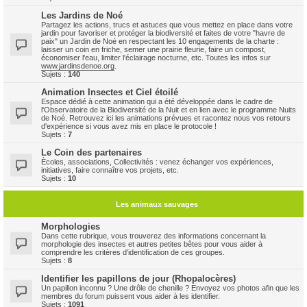
Les Jardins de Noé
Partagez les actions, trucs et astuces que vous mettez en place dans votre
jardin pour favoriser et protéger la biodiversité et faites de votre "havre de
paix" un Jardin de Noé en respectant les 10 engagements de la charte :
laisser un coin en friche, semer une prairie fleurie, faire un compost,
économiser l'eau, limiter l'éclairage nocturne, etc. Toutes les infos sur
www.jardinsdenoe.org
.
Sujets :
140
Animation Insectes et Ciel étoilé
Espace dédié à cette animation qui a été développée dans le cadre de
l'Observatoire de la Biodiversité de la Nuit et en lien avec le programme Nuits
de Noé. Retrouvez ici les animations prévues et racontez nous vos retours
d'expérience si vous avez mis en place le protocole !
Sujets :
7
Le Coin des partenaires
Ècoles, associations, Collectivités : venez échanger vos expériences,
initiatives, faire connaître vos projets, etc.
Sujets :
10
Les animaux sauvages
Morphologies
Dans cette rubrique, vous trouverez des informations concernant la
morphologie des insectes et autres petites bêtes pour vous aider à
comprendre les critères d'identification de ces groupes.
Sujets :
8
Identifier les papillons de jour (Rhopalocères)
Un papillon inconnu ? Une drôle de chenille ? Envoyez vos photos afin que les
membres du forum puissent vous aider à les identifier.
Sujets :
1091