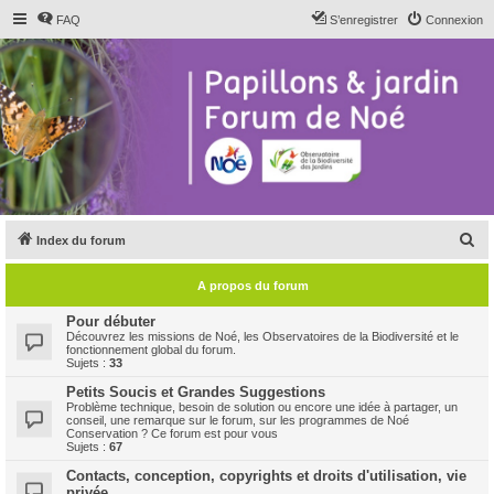
FAQ
S’enregistrer
Connexion
R
Index du forum
e
A propos du forum
c
h
Pour débuter
Découvrez les missions de Noé, les Observatoires de la Biodiversité et le
e
fonctionnement global du forum.
Sujets :
33
r
Petits Soucis et Grandes Suggestions
c
Problème technique, besoin de solution ou encore une idée à partager, un
conseil, une remarque sur le forum, sur les programmes de Noé
h
Conservation ? Ce forum est pour vous
Sujets :
67
e
Contacts, conception, copyrights et droits d'utilisation, vie
r
privée