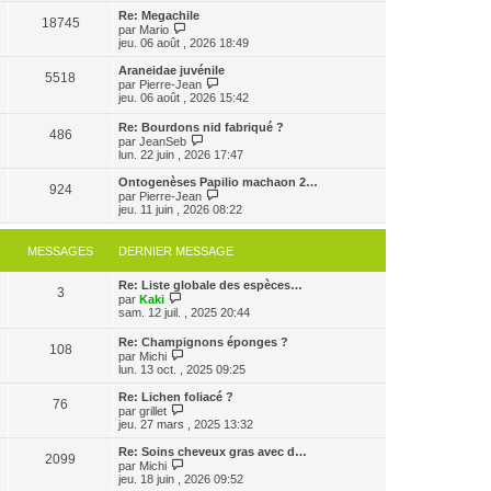
e
e
e
r
Re: Megachile
r
18745
r
l
V
par
Mario
m
n
e
o
jeu. 06 août , 2026 18:49
e
i
d
i
s
e
e
r
Araneidae juvénile
s
r
5518
r
l
V
par
Pierre-Jean
a
m
n
e
o
jeu. 06 août , 2026 15:42
g
e
i
d
i
e
s
e
e
r
Re: Bourdons nid fabriqué ?
s
r
r
486
l
V
par
JeanSeb
a
m
n
e
o
lun. 22 juin , 2026 17:47
g
e
i
d
i
e
s
e
e
r
Ontogenèses Papilio machaon 2…
s
r
r
924
l
V
par
Pierre-Jean
a
m
n
e
o
jeu. 11 juin , 2026 08:22
g
e
i
d
i
e
s
e
e
r
s
r
r
l
MESSAGES
DERNIER MESSAGE
a
m
n
e
g
e
i
d
e
s
e
Re: Liste globale des espèces…
e
3
s
V
r
par
Kaki
r
a
o
m
sam. 12 juil. , 2025 20:44
n
g
i
e
i
e
r
s
e
Re: Champignons éponges ?
108
l
s
r
V
par
Michi
e
a
m
o
lun. 13 oct. , 2025 09:25
d
g
e
i
e
e
s
r
Re: Lichen foliacé ?
r
76
s
l
V
par
grillet
n
a
e
o
jeu. 27 mars , 2025 13:32
i
g
d
i
e
e
e
r
Re: Soins cheveux gras avec d…
r
2099
r
l
V
par
Michi
m
n
e
o
jeu. 18 juin , 2026 09:52
e
i
d
i