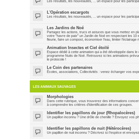
Les résultats, les nouveautés, ... un espace pour les participa
L'Opération escargots
Les résultats, les nouveautés, ... un espace pour les particip
Les Jardins de Noé
Partagez les actions, trucs et astuces que vous mettez en plac
votre "havre de paix" un Jardin de Noé en respectant les 10 e
fleurie, faire un compost, économiser l'eau, limiter l'éclairage
Animation Insectes et Ciel étoilé
Espace dédié à cette animation qui a été développée dans le ca
programme Nuits de Noé. Retrouvez ici les animations prévu
le protocole !
Le Coin des partenaires
Ècoles, associations, Collectivités : venez échanger vos expéri
LES ANIMAUX SAUVAGES
Morphologies
Dans cette rubrique, vous trouverez des informations concern
à comprendre les critères d'identification de ces groupes.
Identifier les papillons de jour (Rhopalocères)
Un papillon inconnu ? Une drôle de chenille ? Envoyez vos pho
Identifier les papillons de nuit (Hétérocères)
Un papillon de nuit inconnu ? Décrivez ici l'espèce et envoye