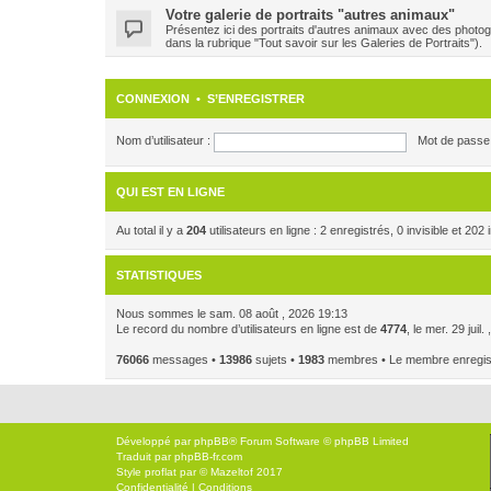
Votre galerie de portraits "autres animaux"
Présentez ici des portraits d'autres animaux avec des photog
dans la rubrique "Tout savoir sur les Galeries de Portraits").
CONNEXION
•
S’ENREGISTRER
Nom d’utilisateur :
Mot de passe 
QUI EST EN LIGNE
Au total il y a
204
utilisateurs en ligne : 2 enregistrés, 0 invisible et 20
STATISTIQUES
Nous sommes le sam. 08 août , 2026 19:13
Le record du nombre d’utilisateurs en ligne est de
4774
, le mer. 29 juil
76066
messages •
13986
sujets •
1983
membres • Le membre enregistr
Développé par
phpBB
® Forum Software © phpBB Limited
Traduit par
phpBB-fr.com
Style
proflat
par ©
Mazeltof
2017
Confidentialité
|
Conditions