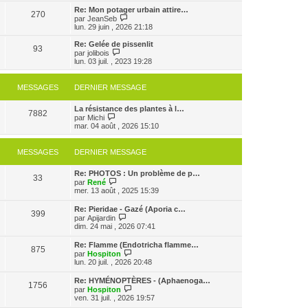
s
e
e
r
Re: Mon potager urbain attire…
s
r
270
r
l
V
par
JeanSeb
a
m
n
e
o
lun. 29 juin , 2026 21:18
g
e
i
d
i
e
s
e
e
r
Re: Gelée de pissenlit
s
r
93
r
l
V
par
jolibois
a
m
n
e
o
lun. 03 juil. , 2023 19:28
g
e
i
d
i
e
s
e
e
r
s
r
r
l
MESSAGES
DERNIER MESSAGE
a
m
n
e
g
e
i
d
e
s
e
La résistance des plantes à l…
e
7882
s
V
r
par
Michi
r
a
o
m
mar. 04 août , 2026 15:10
n
g
i
e
i
e
r
s
e
l
s
r
MESSAGES
DERNIER MESSAGE
e
a
m
d
g
e
Re: PHOTOS : Un problème de p…
e
e
s
33
V
par
René
r
s
o
mer. 13 août , 2025 15:39
n
a
i
i
g
r
e
e
Re: Pieridae - Gazé (Aporia c…
399
l
r
V
par
Apijardin
e
m
o
dim. 24 mai , 2026 07:41
d
e
i
e
s
r
Re: Flamme (Endotricha flamme…
r
s
875
l
V
par
Hospiton
n
a
e
o
lun. 20 juil. , 2026 20:48
i
g
d
i
e
e
e
r
r
Re: HYMÉNOPTÈRES - (Aphaenoga…
r
1756
l
m
V
par
Hospiton
n
e
e
o
ven. 31 juil. , 2026 19:57
i
d
s
i
e