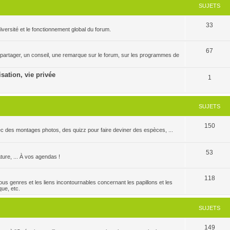
SUJETS
33
versité et le fonctionnement global du forum.
67
 partager, un conseil, une remarque sur le forum, sur les programmes de
isation, vie privée
1
SUJETS
150
c des montages photos, des quizz pour faire deviner des espèces, ...
53
ature, ... À vos agendas !
118
us genres et les liens incontournables concernant les papillons et les
que, etc.
SUJETS
149