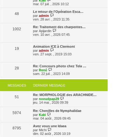
par
Kaki
a
m
o
n
mar. 07 juil. , 2026 10:12
g
e
i
i
e
s
r
e
Le retour de l'Opération Esca…
48
s
l
r
V
par
admin
a
e
m
o
ven. 28 avr. , 2023 11:35
g
d
e
i
e
e
s
r
Re: Traitement des charpentes…
1002
r
s
l
V
par
Apijardin
n
a
e
o
ven. 10 avr. , 2026 07:45
i
g
d
i
e
e
e
r
r
r
l
Animation ICE à Clermont
m
n
19
e
V
par
admin
e
i
d
o
ven. 27 sept. , 2019 15:03
s
e
e
i
s
r
r
r
a
m
n
l
g
Re: Concours photo chez Tela …
e
i
28
e
e
V
par
René
s
e
d
o
sam. 22 juil. , 2023 14:09
s
r
e
i
a
m
r
r
g
e
n
l
e
MESSAGES
DERNIER MESSAGE
s
i
e
s
e
d
a
r
Re: MORPHOLOGIE des ARACHNIDE…
e
g
51
m
V
par
noeudpap29
r
e
e
o
jeu. 14 mai , 2026 09:39
n
s
i
i
s
r
e
Re: Chenilles de Nymphalidae
a
5974
l
r
V
par
Kaki
g
e
m
o
mar. 04 août , 2026 09:45
e
d
e
i
e
s
r
Avez vous une Idaea
r
8795
s
l
V
par
Michi
n
a
e
o
dim. 02 août , 2026 10:19
i
g
d
i