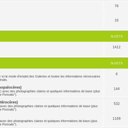
76
16
SUJETS
1412
SUJETS
6
 mode d'emploi des Galeries et toutes les informations nécessaires
raits.
Rhopalocères)
144
s) avec des photographies claires et quelques informations de base (plus
 Portraits").
étérocères)
532
) avec des photographies claires et quelques informations de base (plus
 Portraits").
1169
s avec des photographies claires et quelques informations de base (plus
 Portraits").