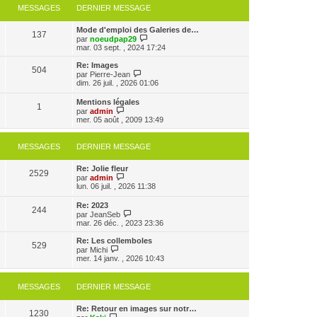
MESSAGES
DERNIER MESSAGE
Mode d'emploi des Galeries de…
137
V
par
noeudpap29
o
mar. 03 sept. , 2024 17:24
i
r
Re: Images
504
l
V
par
Pierre-Jean
e
o
dim. 26 juil. , 2026 01:06
d
i
e
r
Mentions légales
r
1
l
V
par
admin
n
e
o
mer. 05 août , 2009 13:49
i
d
i
e
e
r
r
r
l
MESSAGES
DERNIER MESSAGE
m
n
e
e
i
d
s
e
Re: Jolie fleur
e
2529
s
r
V
par
admin
r
a
m
o
lun. 06 juil. , 2026 11:38
n
g
e
i
i
e
s
r
e
Re: 2023
s
244
l
r
V
par
JeanSeb
a
e
m
o
mar. 26 déc. , 2023 23:36
g
d
e
i
e
e
s
r
Re: Les collemboles
r
529
s
l
V
par
Michi
n
a
e
o
mer. 14 janv. , 2026 10:43
i
g
d
i
e
e
e
r
r
r
l
MESSAGES
DERNIER MESSAGE
m
n
e
e
i
d
s
e
e
Re: Retour en images sur notr…
s
1230
r
V
r