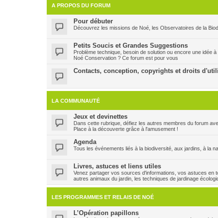
A PROPOS DU FORUM
Pour débuter
Découvrez les missions de Noé, les Observatoires de la Biodi
Petits Soucis et Grandes Suggestions
Problème technique, besoin de solution ou encore une idée à
Noé Conservation ? Ce forum est pour vous
Contacts, conception, copyrights et droits d'util
LA COMMUNAUTÉ
Jeux et devinettes
Dans cette rubrique, défiez les autres membres du forum ave
Place à la découverte grâce à l'amusement !
Agenda
Tous les événements liés à la biodiversité, aux jardins, à la n
Livres, astuces et liens utiles
Venez partager vos sources d'informations, vos astuces en to
autres animaux du jardin, les techniques de jardinage écologi
LES PROGRAMMES ET RELAIS DE NOÉ
L’Opération papillons