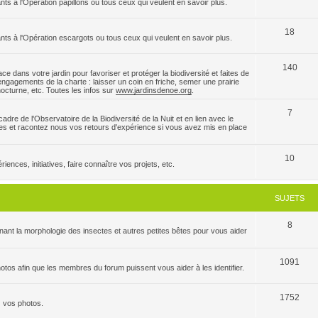
nts à l'Opération papillons ou tous ceux qui veulent en savoir plus.
18
ants à l'Opération escargots ou tous ceux qui veulent en savoir plus.
140
e dans votre jardin pour favoriser et protéger la biodiversité et faites de
ngagements de la charte : laisser un coin en friche, semer une prairie
 nocturne, etc. Toutes les infos sur
www.jardinsdenoe.org
.
7
dre de l'Observatoire de la Biodiversité de la Nuit et en lien avec le
es et racontez nous vos retours d'expérience si vous avez mis en place
10
ences, initiatives, faire connaître vos projets, etc.
SUJETS
8
ant la morphologie des insectes et autres petites bêtes pour vous aider
1091
tos afin que les membres du forum puissent vous aider à les identifier.
1752
z vos photos.