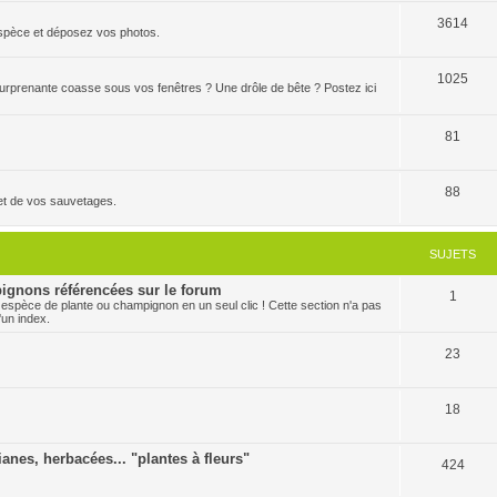
3614
'espèce et déposez vos photos.
1025
 surprenante coasse sous vos fenêtres ? Une drôle de bête ? Postez ici
81
88
et de vos sauvetages.
SUJETS
ignons référencées sur le forum
1
 espèce de plante ou champignon en un seul clic ! Cette section n'a pas
'un index.
23
18
ianes, herbacées... "plantes à fleurs"
424