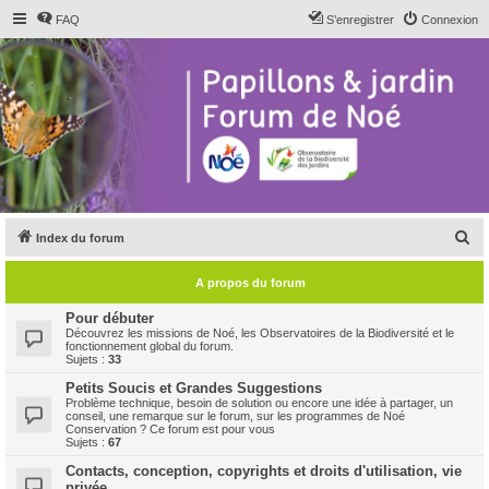
FAQ
S’enregistrer
Connexion
R
Index du forum
e
A propos du forum
c
h
Pour débuter
Découvrez les missions de Noé, les Observatoires de la Biodiversité et le
e
fonctionnement global du forum.
Sujets :
33
r
Petits Soucis et Grandes Suggestions
c
Problème technique, besoin de solution ou encore une idée à partager, un
conseil, une remarque sur le forum, sur les programmes de Noé
h
Conservation ? Ce forum est pour vous
Sujets :
67
e
Contacts, conception, copyrights et droits d'utilisation, vie
r
privée