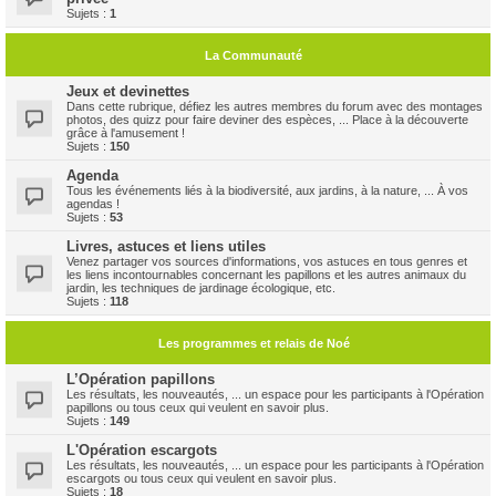
Sujets :
1
La Communauté
Jeux et devinettes
Dans cette rubrique, défiez les autres membres du forum avec des montages
photos, des quizz pour faire deviner des espèces, ... Place à la découverte
grâce à l'amusement !
Sujets :
150
Agenda
Tous les événements liés à la biodiversité, aux jardins, à la nature, ... À vos
agendas !
Sujets :
53
Livres, astuces et liens utiles
Venez partager vos sources d'informations, vos astuces en tous genres et
les liens incontournables concernant les papillons et les autres animaux du
jardin, les techniques de jardinage écologique, etc.
Sujets :
118
Les programmes et relais de Noé
L’Opération papillons
Les résultats, les nouveautés, ... un espace pour les participants à l'Opération
papillons ou tous ceux qui veulent en savoir plus.
Sujets :
149
L'Opération escargots
Les résultats, les nouveautés, ... un espace pour les participants à l'Opération
escargots ou tous ceux qui veulent en savoir plus.
Sujets :
18