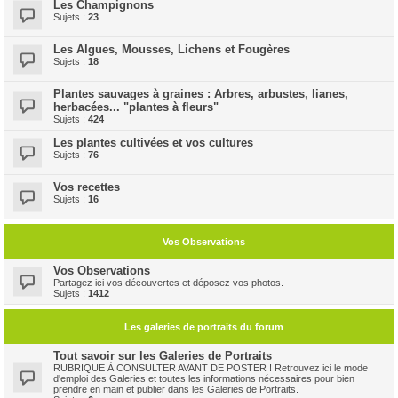
Les Champignons
Sujets :
23
Les Algues, Mousses, Lichens et Fougères
Sujets :
18
Plantes sauvages à graines : Arbres, arbustes, lianes,
herbacées... "plantes à fleurs"
Sujets :
424
Les plantes cultivées et vos cultures
Sujets :
76
Vos recettes
Sujets :
16
Vos Observations
Vos Observations
Partagez ici vos découvertes et déposez vos photos.
Sujets :
1412
Les galeries de portraits du forum
Tout savoir sur les Galeries de Portraits
RUBRIQUE À CONSULTER AVANT DE POSTER ! Retrouvez ici le mode
d'emploi des Galeries et toutes les informations nécessaires pour bien
prendre en main et publier dans les Galeries de Portraits.