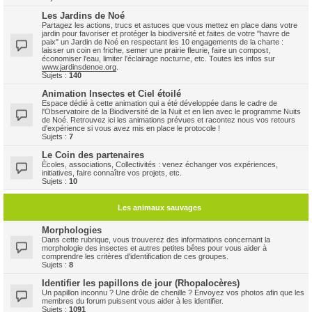
Les Jardins de Noé
Partagez les actions, trucs et astuces que vous mettez en place dans votre
jardin pour favoriser et protéger la biodiversité et faites de votre "havre de
paix" un Jardin de Noé en respectant les 10 engagements de la charte :
laisser un coin en friche, semer une prairie fleurie, faire un compost,
économiser l'eau, limiter l'éclairage nocturne, etc. Toutes les infos sur
www.jardinsdenoe.org
.
Sujets :
140
Animation Insectes et Ciel étoilé
Espace dédié à cette animation qui a été développée dans le cadre de
l'Observatoire de la Biodiversité de la Nuit et en lien avec le programme Nuits
de Noé. Retrouvez ici les animations prévues et racontez nous vos retours
d'expérience si vous avez mis en place le protocole !
Sujets :
7
Le Coin des partenaires
Ècoles, associations, Collectivités : venez échanger vos expériences,
initiatives, faire connaître vos projets, etc.
Sujets :
10
Les animaux sauvages
Morphologies
Dans cette rubrique, vous trouverez des informations concernant la
morphologie des insectes et autres petites bêtes pour vous aider à
comprendre les critères d'identification de ces groupes.
Sujets :
8
Identifier les papillons de jour (Rhopalocères)
Un papillon inconnu ? Une drôle de chenille ? Envoyez vos photos afin que les
membres du forum puissent vous aider à les identifier.
Sujets :
1091