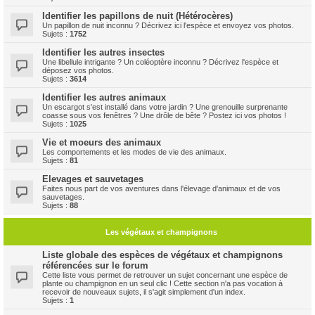
Identifier les papillons de nuit (Hétérocères)
Un papillon de nuit inconnu ? Décrivez ici l'espèce et envoyez vos photos.
Sujets :
1752
Identifier les autres insectes
Une libellule intrigante ? Un coléoptère inconnu ? Décrivez l'espèce et
déposez vos photos.
Sujets :
3614
Identifier les autres animaux
Un escargot s'est installé dans votre jardin ? Une grenouille surprenante
coasse sous vos fenêtres ? Une drôle de bête ? Postez ici vos photos !
Sujets :
1025
Vie et moeurs des animaux
Les comportements et les modes de vie des animaux.
Sujets :
81
Elevages et sauvetages
Faites nous part de vos aventures dans l'élevage d'animaux et de vos
sauvetages.
Sujets :
88
Les végétaux et champignons
Liste globale des espèces de végétaux et champignons
référencées sur le forum
Cette liste vous permet de retrouver un sujet concernant une espèce de
plante ou champignon en un seul clic ! Cette section n'a pas vocation à
recevoir de nouveaux sujets, il s'agit simplement d'un index.
Sujets :
1