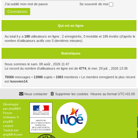
J’ai oublié mon mot de passe
Se souvenir de moi
Qui est en ligne
Au total il y a
188
utilisateurs en ligne : 2 enregistrés, 0 invisible et 186 invités (d’après le
nombre d’utilisateurs actifs ces 5 dernières minutes)
Statistiques
Nous sommes le sam. 08 août , 2026 11:47
Le record du nombre d’utilisateurs en ligne est de
4774
, le mer. 29 juil. , 2026 13:38
76066
messages •
13986
sujets •
1983
membres • Le membre enregistré le plus récent
est
lexovien14
.
Nous contacter
Supprimer les cookies
Heures au format
UTC+01:00
Développé
par
phpBB
®
Forum
Software ©
phpBB
Limited
Traduit par
phpBB-fr.com