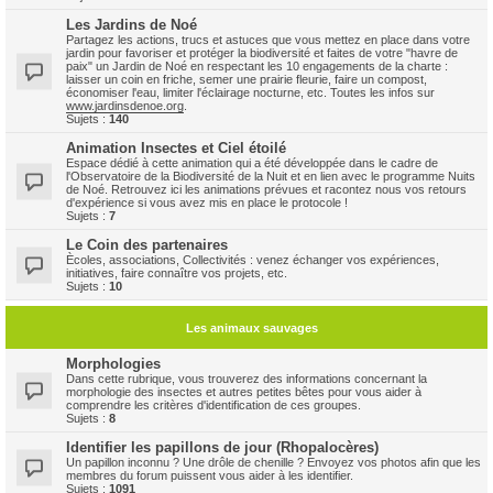
Les Jardins de Noé
Partagez les actions, trucs et astuces que vous mettez en place dans votre
jardin pour favoriser et protéger la biodiversité et faites de votre "havre de
paix" un Jardin de Noé en respectant les 10 engagements de la charte :
laisser un coin en friche, semer une prairie fleurie, faire un compost,
économiser l'eau, limiter l'éclairage nocturne, etc. Toutes les infos sur
www.jardinsdenoe.org
.
Sujets :
140
Animation Insectes et Ciel étoilé
Espace dédié à cette animation qui a été développée dans le cadre de
l'Observatoire de la Biodiversité de la Nuit et en lien avec le programme Nuits
de Noé. Retrouvez ici les animations prévues et racontez nous vos retours
d'expérience si vous avez mis en place le protocole !
Sujets :
7
Le Coin des partenaires
Ècoles, associations, Collectivités : venez échanger vos expériences,
initiatives, faire connaître vos projets, etc.
Sujets :
10
Les animaux sauvages
Morphologies
Dans cette rubrique, vous trouverez des informations concernant la
morphologie des insectes et autres petites bêtes pour vous aider à
comprendre les critères d'identification de ces groupes.
Sujets :
8
Identifier les papillons de jour (Rhopalocères)
Un papillon inconnu ? Une drôle de chenille ? Envoyez vos photos afin que les
membres du forum puissent vous aider à les identifier.
Sujets :
1091