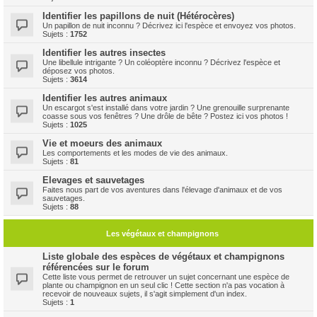
Identifier les papillons de nuit (Hétérocères)
Un papillon de nuit inconnu ? Décrivez ici l'espèce et envoyez vos photos.
Sujets :
1752
Identifier les autres insectes
Une libellule intrigante ? Un coléoptère inconnu ? Décrivez l'espèce et
déposez vos photos.
Sujets :
3614
Identifier les autres animaux
Un escargot s'est installé dans votre jardin ? Une grenouille surprenante
coasse sous vos fenêtres ? Une drôle de bête ? Postez ici vos photos !
Sujets :
1025
Vie et moeurs des animaux
Les comportements et les modes de vie des animaux.
Sujets :
81
Elevages et sauvetages
Faites nous part de vos aventures dans l'élevage d'animaux et de vos
sauvetages.
Sujets :
88
Les végétaux et champignons
Liste globale des espèces de végétaux et champignons
référencées sur le forum
Cette liste vous permet de retrouver un sujet concernant une espèce de
plante ou champignon en un seul clic ! Cette section n'a pas vocation à
recevoir de nouveaux sujets, il s'agit simplement d'un index.
Sujets :
1