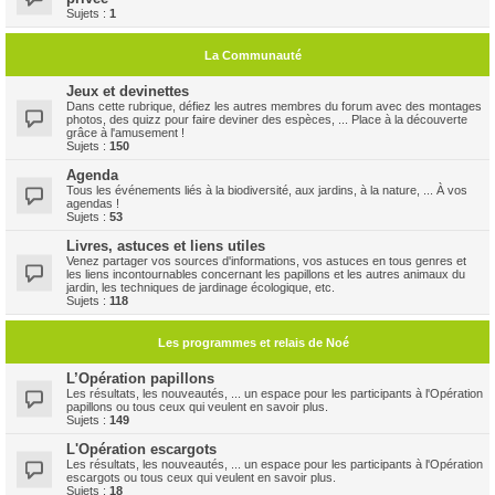
Sujets :
1
La Communauté
Jeux et devinettes
Dans cette rubrique, défiez les autres membres du forum avec des montages
photos, des quizz pour faire deviner des espèces, ... Place à la découverte
grâce à l'amusement !
Sujets :
150
Agenda
Tous les événements liés à la biodiversité, aux jardins, à la nature, ... À vos
agendas !
Sujets :
53
Livres, astuces et liens utiles
Venez partager vos sources d'informations, vos astuces en tous genres et
les liens incontournables concernant les papillons et les autres animaux du
jardin, les techniques de jardinage écologique, etc.
Sujets :
118
Les programmes et relais de Noé
L’Opération papillons
Les résultats, les nouveautés, ... un espace pour les participants à l'Opération
papillons ou tous ceux qui veulent en savoir plus.
Sujets :
149
L'Opération escargots
Les résultats, les nouveautés, ... un espace pour les participants à l'Opération
escargots ou tous ceux qui veulent en savoir plus.
Sujets :
18