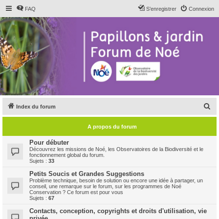
FAQ
S’enregistrer
Connexion
R
Index du forum
e
A propos du forum
c
h
Pour débuter
Découvrez les missions de Noé, les Observatoires de la Biodiversité et le
e
fonctionnement global du forum.
Sujets :
33
r
Petits Soucis et Grandes Suggestions
c
Problème technique, besoin de solution ou encore une idée à partager, un
conseil, une remarque sur le forum, sur les programmes de Noé
h
Conservation ? Ce forum est pour vous
Sujets :
67
e
Contacts, conception, copyrights et droits d'utilisation, vie
r
privée