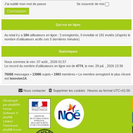
J’ai oublié mon mot de passe
Se souvenir de moi
Qui est en ligne
Au total il y a
184
utilisateurs en ligne : 3 enregistrés, 0 invisible et 181 invités (d’après le
nombre d’utilisateurs actifs ces 5 dernières minutes)
Statistiques
Nous sommes le ven. 07 août , 2026 01:57
Le record du nombre d’utilisateurs en ligne est de
4774
, le mer. 29 juil. , 2026 13:38
76066
messages •
13986
sujets •
1983
membres • Le membre enregistré le plus récent
est
lexovien14
.
Nous contacter
Supprimer les cookies
Heures au format
UTC+01:00
Développé
par
phpBB
®
Forum
Software ©
phpBB
Limited
Traduit par
phpBB-fr.com