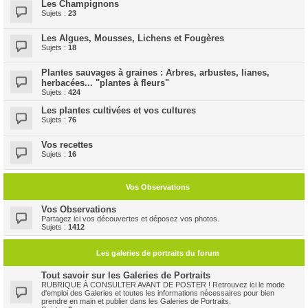
Les Champignons
Sujets :
23
Les Algues, Mousses, Lichens et Fougères
Sujets :
18
Plantes sauvages à graines : Arbres, arbustes, lianes,
herbacées... "plantes à fleurs"
Sujets :
424
Les plantes cultivées et vos cultures
Sujets :
76
Vos recettes
Sujets :
16
Vos Observations
Vos Observations
Partagez ici vos découvertes et déposez vos photos.
Sujets :
1412
Les galeries de portraits du forum
Tout savoir sur les Galeries de Portraits
RUBRIQUE À CONSULTER AVANT DE POSTER ! Retrouvez ici le mode
d'emploi des Galeries et toutes les informations nécessaires pour bien
prendre en main et publier dans les Galeries de Portraits.