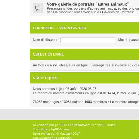
Votre galerie de portraits "autres animaux"
Présentez ici des portraits d'autres animaux avec des photog
dans la rubrique "Tout savoir sur les Galeries de Portraits").
CONNEXION
•
S’ENREGISTRER
Nom d’utilisateur :
Mot de passe 
QUI EST EN LIGNE
Au total il y a
278
utilisateurs en ligne : 5 enregistrés, 0 invisible et 27
STATISTIQUES
Nous sommes le jeu. 06 août , 2026 08:27
Le record du nombre d’utilisateurs en ligne est de
4774
, le mer. 29 juil
76062
messages •
13984
sujets •
1983
membres • Le membre enregistr
Développé par
phpBB
® Forum Software © phpBB Limited
Traduit par
phpBB-fr.com
Style
proflat
par ©
Mazeltof
2017
Confidentialité
|
Conditions