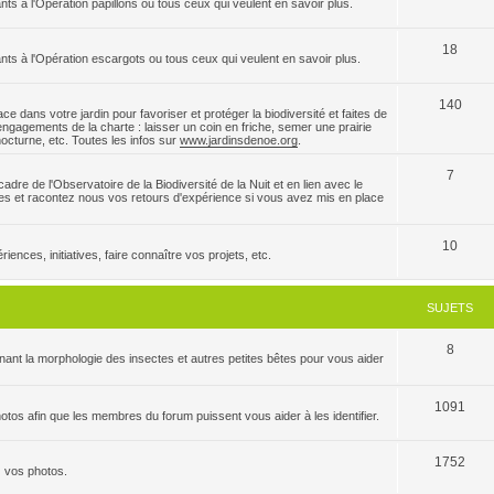
nts à l'Opération papillons ou tous ceux qui veulent en savoir plus.
18
ants à l'Opération escargots ou tous ceux qui veulent en savoir plus.
140
e dans votre jardin pour favoriser et protéger la biodiversité et faites de
ngagements de la charte : laisser un coin en friche, semer une prairie
 nocturne, etc. Toutes les infos sur
www.jardinsdenoe.org
.
7
dre de l'Observatoire de la Biodiversité de la Nuit et en lien avec le
es et racontez nous vos retours d'expérience si vous avez mis en place
10
ences, initiatives, faire connaître vos projets, etc.
SUJETS
8
ant la morphologie des insectes et autres petites bêtes pour vous aider
1091
tos afin que les membres du forum puissent vous aider à les identifier.
1752
z vos photos.