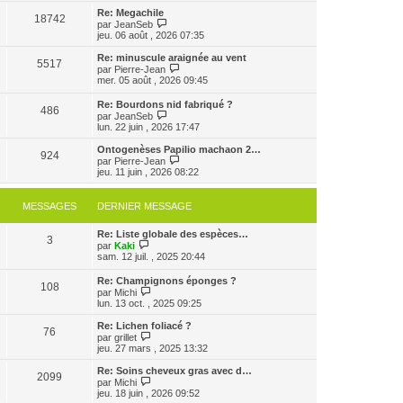
e
e
e
r
Re: Megachile
r
18742
r
l
V
par
JeanSeb
m
n
e
o
jeu. 06 août , 2026 07:35
e
i
d
i
s
e
e
r
Re: minuscule araignée au vent
s
r
5517
r
l
V
par
Pierre-Jean
a
m
n
e
o
mer. 05 août , 2026 09:45
g
e
i
d
i
e
s
e
e
r
Re: Bourdons nid fabriqué ?
s
r
r
486
l
V
par
JeanSeb
a
m
n
e
o
lun. 22 juin , 2026 17:47
g
e
i
d
i
e
s
e
e
r
Ontogenèses Papilio machaon 2…
s
r
r
924
l
V
par
Pierre-Jean
a
m
n
e
o
jeu. 11 juin , 2026 08:22
g
e
i
d
i
e
s
e
e
r
s
r
r
l
MESSAGES
DERNIER MESSAGE
a
m
n
e
g
e
i
d
e
s
e
Re: Liste globale des espèces…
e
3
s
V
r
par
Kaki
r
a
o
m
sam. 12 juil. , 2025 20:44
n
g
i
e
i
e
r
s
e
Re: Champignons éponges ?
108
l
s
r
V
par
Michi
e
a
m
o
lun. 13 oct. , 2025 09:25
d
g
e
i
e
e
s
r
Re: Lichen foliacé ?
r
76
s
l
V
par
grillet
n
a
e
o
jeu. 27 mars , 2025 13:32
i
g
d
i
e
e
e
r
Re: Soins cheveux gras avec d…
r
2099
r
l
V
par
Michi
m
n
e
o
jeu. 18 juin , 2026 09:52
e
i
d
i