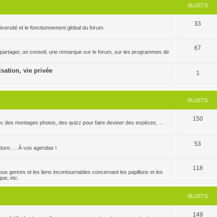
SUJETS
33
versité et le fonctionnement global du forum.
67
 partager, un conseil, une remarque sur le forum, sur les programmes de
isation, vie privée
1
SUJETS
150
c des montages photos, des quizz pour faire deviner des espèces, ...
53
ature, ... À vos agendas !
118
us genres et les liens incontournables concernant les papillons et les
que, etc.
SUJETS
149