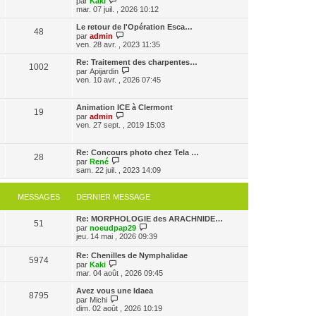
par
Kaki
a
m
o
n
mar. 07 juil. , 2026 10:12
g
e
i
i
e
s
r
e
Le retour de l'Opération Esca…
48
s
l
r
V
par
admin
a
e
m
o
ven. 28 avr. , 2023 11:35
g
d
e
i
e
e
s
r
Re: Traitement des charpentes…
1002
r
s
l
V
par
Apijardin
n
a
e
o
ven. 10 avr. , 2026 07:45
i
g
d
i
e
e
e
r
r
r
l
Animation ICE à Clermont
m
n
19
e
V
par
admin
e
i
d
o
ven. 27 sept. , 2019 15:03
s
e
e
i
s
r
r
r
a
m
n
l
g
Re: Concours photo chez Tela …
e
i
28
e
e
V
par
René
s
e
d
o
sam. 22 juil. , 2023 14:09
s
r
e
i
a
m
r
r
g
e
n
l
e
MESSAGES
DERNIER MESSAGE
s
i
e
s
e
d
a
r
Re: MORPHOLOGIE des ARACHNIDE…
e
g
51
m
V
par
noeudpap29
r
e
e
o
jeu. 14 mai , 2026 09:39
n
s
i
i
s
r
e
Re: Chenilles de Nymphalidae
a
5974
l
r
V
par
Kaki
g
e
m
o
mar. 04 août , 2026 09:45
e
d
e
i
e
s
r
Avez vous une Idaea
r
8795
s
l
V
par
Michi
n
a
e
o
dim. 02 août , 2026 10:19
i
g
d
i