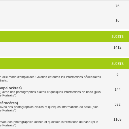
76
16
SUJETS
1412
SUJETS
6
 mode d'emploi des Galeries et toutes les informations nécessaires
raits.
Rhopalocères)
144
s) avec des photographies claires et quelques informations de base (plus
 Portraits").
étérocères)
532
) avec des photographies claires et quelques informations de base (plus
 Portraits").
1169
s avec des photographies claires et quelques informations de base (plus
 Portraits").