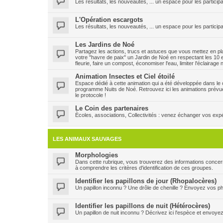
Les résultats, les nouveautés, ... un espace pour les participa
L'Opération escargots
Les résultats, les nouveautés, ... un espace pour les particip
Les Jardins de Noé
Partagez les actions, trucs et astuces que vous mettez en plac
votre "havre de paix" un Jardin de Noé en respectant les 10 e
fleurie, faire un compost, économiser l'eau, limiter l'éclairage
Animation Insectes et Ciel étoilé
Espace dédié à cette animation qui a été développée dans le ca
programme Nuits de Noé. Retrouvez ici les animations prévu
le protocole !
Le Coin des partenaires
Ècoles, associations, Collectivités : venez échanger vos expéri
LES ANIMAUX SAUVAGES
Morphologies
Dans cette rubrique, vous trouverez des informations concern
à comprendre les critères d'identification de ces groupes.
Identifier les papillons de jour (Rhopalocères)
Un papillon inconnu ? Une drôle de chenille ? Envoyez vos pho
Identifier les papillons de nuit (Hétérocères)
Un papillon de nuit inconnu ? Décrivez ici l'espèce et envoye