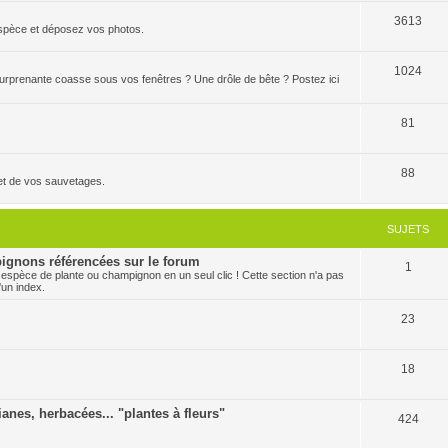
3613
'espèce et déposez vos photos.
1024
 surprenante coasse sous vos fenêtres ? Une drôle de bête ? Postez ici
81
88
et de vos sauvetages.
SUJETS
ignons référencées sur le forum
1
 espèce de plante ou champignon en un seul clic ! Cette section n'a pas
'un index.
23
18
ianes, herbacées... "plantes à fleurs"
424