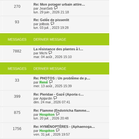
s
e
e
r
Re: Mon potager urbain attire…
s
r
270
r
l
V
par
JeanSeb
a
m
n
e
o
lun. 29 juin , 2026 21:18
g
e
i
d
i
e
s
e
e
r
Re: Gelée de pissenlit
s
r
93
r
l
V
par
jolibois
a
m
n
e
o
lun. 03 juil. , 2023 19:28
g
e
i
d
i
e
s
e
e
r
s
r
r
l
MESSAGES
DERNIER MESSAGE
a
m
n
e
g
e
i
d
e
s
e
La résistance des plantes à l…
e
7882
s
V
r
par
Michi
r
a
o
m
mar. 04 août , 2026 15:10
n
g
i
e
i
e
r
s
e
l
s
r
MESSAGES
DERNIER MESSAGE
e
a
m
d
g
e
Re: PHOTOS : Un problème de p…
e
e
s
33
V
par
René
r
s
o
mer. 13 août , 2025 15:39
n
a
i
i
g
r
e
e
Re: Pieridae - Gazé (Aporia c…
399
l
r
V
par
Apijardin
e
m
o
dim. 24 mai , 2026 07:41
d
e
i
e
s
r
Re: Flamme (Endotricha flamme…
r
s
875
l
V
par
Hospiton
n
a
e
o
lun. 20 juil. , 2026 20:48
i
g
d
i
e
e
e
r
r
Re: HYMÉNOPTÈRES - (Aphaenoga…
r
1756
l
m
V
par
Hospiton
n
e
e
o
ven. 31 juil. , 2026 19:57
i
d
s
i
e