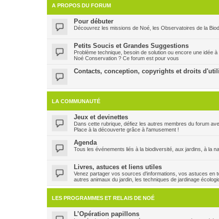
A PROPOS DU FORUM
Pour débuter
Découvrez les missions de Noé, les Observatoires de la Biodi
Petits Soucis et Grandes Suggestions
Problème technique, besoin de solution ou encore une idée à
Noé Conservation ? Ce forum est pour vous
Contacts, conception, copyrights et droits d'util
LA COMMUNAUTÉ
Jeux et devinettes
Dans cette rubrique, défiez les autres membres du forum ave
Place à la découverte grâce à l'amusement !
Agenda
Tous les événements liés à la biodiversité, aux jardins, à la n
Livres, astuces et liens utiles
Venez partager vos sources d'informations, vos astuces en to
autres animaux du jardin, les techniques de jardinage écologi
LES PROGRAMMES ET RELAIS DE NOÉ
L’Opération papillons