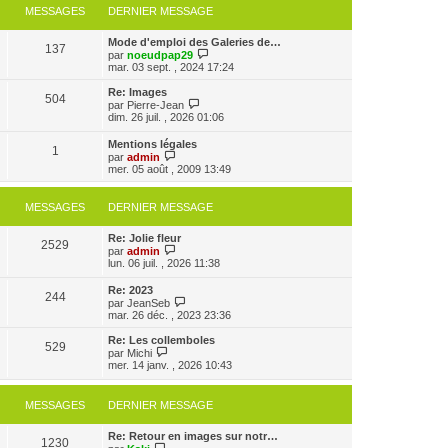
MESSAGES
DERNIER MESSAGE
Mode d'emploi des Galeries de…
137
V
par
noeudpap29
o
mar. 03 sept. , 2024 17:24
i
r
Re: Images
504
l
V
par
Pierre-Jean
e
o
dim. 26 juil. , 2026 01:06
d
i
e
r
Mentions légales
r
1
l
V
par
admin
n
e
o
mer. 05 août , 2009 13:49
i
d
i
e
e
r
r
r
l
MESSAGES
DERNIER MESSAGE
m
n
e
e
i
d
s
e
Re: Jolie fleur
e
2529
s
r
V
par
admin
r
a
m
o
lun. 06 juil. , 2026 11:38
n
g
e
i
i
e
s
r
e
Re: 2023
s
244
l
r
V
par
JeanSeb
a
e
m
o
mar. 26 déc. , 2023 23:36
g
d
e
i
e
e
s
r
Re: Les collemboles
r
529
s
l
V
par
Michi
n
a
e
o
mer. 14 janv. , 2026 10:43
i
g
d
i
e
e
e
r
r
r
l
MESSAGES
DERNIER MESSAGE
m
n
e
e
i
d
s
e
e
Re: Retour en images sur notr…
s
1230
r
V
r