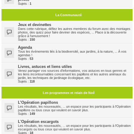
Sujets :
1
La Communauté
Jeux et devinettes
Dans cette rubrique, défiez les autres membres du forum avec des montages
photos, des quizz pour faire deviner des espèces, ... Place à la découverte
grâce à l'amusement !
Sujets :
150
Agenda
Tous les événements liés à la biodiversité, aux jardins, à la nature, ... À vos
agendas !
Sujets :
53
Livres, astuces et liens utiles
Venez partager vos sources d'informations, vos astuces en tous genres et
les liens incontournables concernant les papillons et les autres animaux du
jardin, les techniques de jardinage écologique, etc.
Sujets :
118
Les programmes et relais de Noé
L’Opération papillons
Les résultats, les nouveautés, ... un espace pour les participants à l'Opération
papillons ou tous ceux qui veulent en savoir plus.
Sujets :
149
L'Opération escargots
Les résultats, les nouveautés, ... un espace pour les participants à l'Opération
escargots ou tous ceux qui veulent en savoir plus.
Sujets :
18