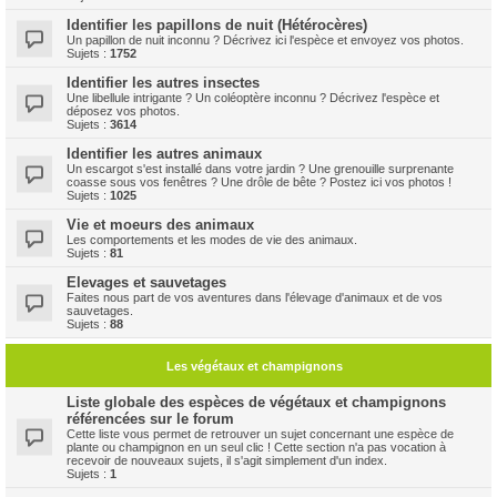
Identifier les papillons de nuit (Hétérocères)
Un papillon de nuit inconnu ? Décrivez ici l'espèce et envoyez vos photos.
Sujets :
1752
Identifier les autres insectes
Une libellule intrigante ? Un coléoptère inconnu ? Décrivez l'espèce et
déposez vos photos.
Sujets :
3614
Identifier les autres animaux
Un escargot s'est installé dans votre jardin ? Une grenouille surprenante
coasse sous vos fenêtres ? Une drôle de bête ? Postez ici vos photos !
Sujets :
1025
Vie et moeurs des animaux
Les comportements et les modes de vie des animaux.
Sujets :
81
Elevages et sauvetages
Faites nous part de vos aventures dans l'élevage d'animaux et de vos
sauvetages.
Sujets :
88
Les végétaux et champignons
Liste globale des espèces de végétaux et champignons
référencées sur le forum
Cette liste vous permet de retrouver un sujet concernant une espèce de
plante ou champignon en un seul clic ! Cette section n'a pas vocation à
recevoir de nouveaux sujets, il s'agit simplement d'un index.
Sujets :
1