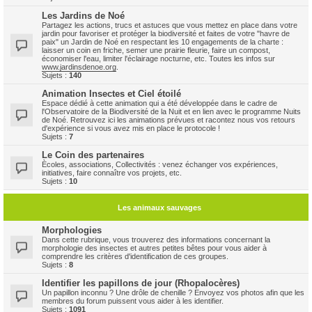
Les Jardins de Noé
Partagez les actions, trucs et astuces que vous mettez en place dans votre
jardin pour favoriser et protéger la biodiversité et faites de votre "havre de
paix" un Jardin de Noé en respectant les 10 engagements de la charte :
laisser un coin en friche, semer une prairie fleurie, faire un compost,
économiser l'eau, limiter l'éclairage nocturne, etc. Toutes les infos sur
www.jardinsdenoe.org
.
Sujets :
140
Animation Insectes et Ciel étoilé
Espace dédié à cette animation qui a été développée dans le cadre de
l'Observatoire de la Biodiversité de la Nuit et en lien avec le programme Nuits
de Noé. Retrouvez ici les animations prévues et racontez nous vos retours
d'expérience si vous avez mis en place le protocole !
Sujets :
7
Le Coin des partenaires
Ècoles, associations, Collectivités : venez échanger vos expériences,
initiatives, faire connaître vos projets, etc.
Sujets :
10
Les animaux sauvages
Morphologies
Dans cette rubrique, vous trouverez des informations concernant la
morphologie des insectes et autres petites bêtes pour vous aider à
comprendre les critères d'identification de ces groupes.
Sujets :
8
Identifier les papillons de jour (Rhopalocères)
Un papillon inconnu ? Une drôle de chenille ? Envoyez vos photos afin que les
membres du forum puissent vous aider à les identifier.
Sujets :
1091