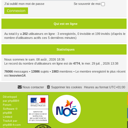
J’ai oublié mon mot de passe
Se souvenir de moi
Qui est en ligne
Au total il y a
202
utilisateurs en ligne : 3 enregistrés, 0 invisible et 199 invités (d’après le
nombre d’utilisateurs actifs ces 5 dernières minutes)
Statistiques
Nous sommes le sam. 08 août , 2026 18:36
Le record du nombre d’utilisateurs en ligne est de
4774
, le mer. 29 juil. , 2026 13:38
76066
messages •
13986
sujets •
1983
membres • Le membre enregistré le plus récent
est
lexovien14
.
Nous contacter
Supprimer les cookies
Heures au format
UTC+01:00
Développé
par
phpBB
®
Forum
Software ©
phpBB
Limited
Traduit par
phpBB-fr.com