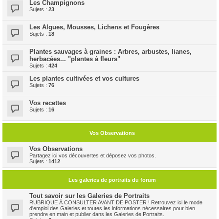
Les Champignons
Sujets :
23
Les Algues, Mousses, Lichens et Fougères
Sujets :
18
Plantes sauvages à graines : Arbres, arbustes, lianes,
herbacées... "plantes à fleurs"
Sujets :
424
Les plantes cultivées et vos cultures
Sujets :
76
Vos recettes
Sujets :
16
Vos Observations
Vos Observations
Partagez ici vos découvertes et déposez vos photos.
Sujets :
1412
Les galeries de portraits du forum
Tout savoir sur les Galeries de Portraits
RUBRIQUE À CONSULTER AVANT DE POSTER ! Retrouvez ici le mode
d'emploi des Galeries et toutes les informations nécessaires pour bien
prendre en main et publier dans les Galeries de Portraits.