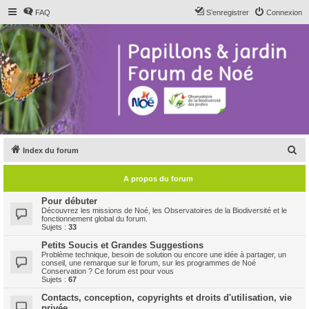
FAQ
S’enregistrer
Connexion
R
Index du forum
e
A propos du forum
c
h
Pour débuter
Découvrez les missions de Noé, les Observatoires de la Biodiversité et le
e
fonctionnement global du forum.
Sujets :
33
r
Petits Soucis et Grandes Suggestions
c
Problème technique, besoin de solution ou encore une idée à partager, un
conseil, une remarque sur le forum, sur les programmes de Noé
h
Conservation ? Ce forum est pour vous
Sujets :
67
e
Contacts, conception, copyrights et droits d'utilisation, vie
r
privée